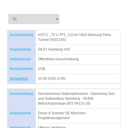
Ausschreibung
HST-C _TC1+TF1_110-kV HDD-Bohrung Petra
Tunnel (4501256)
Vergabestelle
DESY Hamburg V45
Verfahrensart
Öffentliche Ausschreibung
Rechtsrahmen
VOB
Abgabefrist
10.08.2026 10:00
Ausschreibung
Germanisches Nationalmuseum - Sanierung Süd-
und Südwestbau Nürnberg - VE406
Blitzschutzanlage (001-04110-26)
Vergabestelle
Drees & Sommer SE München -
Projektmanagement
Verfahrensart
Offenes Verfahren