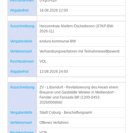
Rechtsrahmen
UVgO/VgV
Abgabefrist
18.08.2026 12:00
Ausschreibung
Heizzentrale Niefern-Öschelbronn (STKP-BW-
2026-11)
Vergabestelle
endura kommunal-BW
Verfahrensart
Verhandlungsverfahren mit Teilnahmewettbewerb
Rechtsrahmen
VOL
Abgabefrist
13.08.2026 24:00
Ausschreibung
ZV - Litzendorf - Revitalisierung des Areals ehem.
Brauerei und Gaststätte Winkler in Melkendorf -
Fenster und Fassade BR (1200-0452-
2026/000806)
Vergabestelle
Stadt Coburg - Beschaffungsamt
Verfahrensart
Offenes Verfahren
Rechtsrahmen
VOB