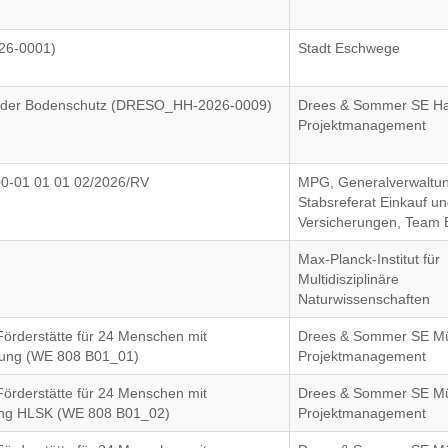
26-0001)
Stadt Eschwege
tender Bodenschutz (DRESO_HH-2026-0009)
Drees & Sommer SE H
Projektmanagement
00-01 01 01 02/2026/RV
MPG, Generalverwaltun
Stabsreferat Einkauf u
Versicherungen, Team 
Max-Planck-Institut für
Multidisziplinäre
Naturwissenschaften
örderstätte für 24 Menschen mit
Drees & Sommer SE M
nung (WE 808 B01_01)
Projektmanagement
örderstätte für 24 Menschen mit
Drees & Sommer SE M
ung HLSK (WE 808 B01_02)
Projektmanagement