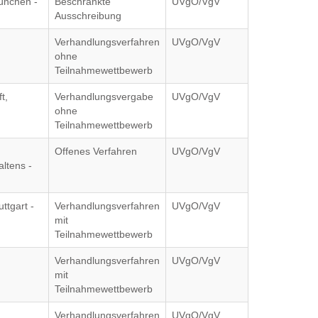
ünchen -
Beschränkte
UVgO/VgV
Ausschreibung
Verhandlungsverfahren
UVgO/VgV
ohne
Teilnahmewettbewerb
t,
Verhandlungsvergabe
UVgO/VgV
ohne
Teilnahmewettbewerb
Offenes Verfahren
UVgO/VgV
ltens -
ttgart -
Verhandlungsverfahren
UVgO/VgV
mit
Teilnahmewettbewerb
Verhandlungsverfahren
UVgO/VgV
mit
Teilnahmewettbewerb
Verhandlungsverfahren
UVgO/VgV