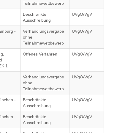
Teilnahmewettbewerb
Beschränkte
UVgO/VgV
Ausschreibung
amburg -
Verhandlungsvergabe
UVgO/VgV
ohne
Teilnahmewettbewerb
g,
Offenes Verfahren
UVgO/VgV
nd
EK 1
Verhandlungsvergabe
UVgO/VgV
ohne
Teilnahmewettbewerb
ünchen -
Beschränkte
UVgO/VgV
Ausschreibung
ünchen -
Beschränkte
UVgO/VgV
Ausschreibung