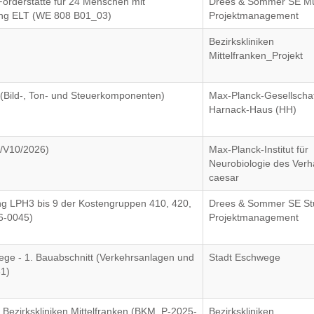
örderstätte für 24 Menschen mit
Drees & Sommer SE M
ng ELT (WE 808 B01_03)
Projektmanagement
Bezirkskliniken
Mittelfranken_Projekt
(Bild-, Ton- und Steuerkomponenten)
Max-Planck-Gesellschaf
Harnack-Haus (HH)
0/V10/2026)
Max-Planck-Institut für
Neurobiologie des Verha
caesar
g LPH3 bis 9 der Kostengruppen 410, 420,
Drees & Sommer SE Stu
6-0045)
Projektmanagement
e - 1. Bauabschnitt (Verkehrsanlagen und
Stadt Eschwege
1)
Bezirkskliniken Mittelfranken (BKM_P-2025-
Bezirkskliniken