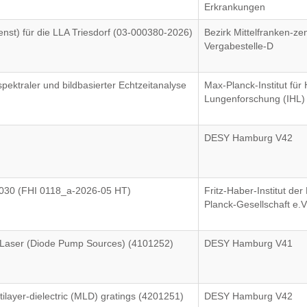
Erkrankungen
nst) für die LLA Triesdorf (03-000380-2026)
Bezirk Mittelfranken-zen
Vergabestelle-D
spektraler und bildbasierter Echtzeitanalyse
Max-Planck-Institut für
Lungenforschung (IHL)
DESY Hamburg V42
030 (FHI 0118_a-2026-05 HT)
Fritz-Haber-Institut der
Planck-Gesellschaft e.V
 Laser (Diode Pump Sources) (4101252)
DESY Hamburg V41
tilayer-dielectric (MLD) gratings (4201251)
DESY Hamburg V42