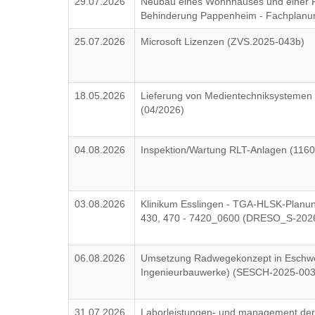
29.07.2026
Neubau eines Wohnhauses und einer F
Behinderung Pappenheim - Fachplanu
25.07.2026
Microsoft Lizenzen (ZVS.2025-043b)
18.05.2026
Lieferung von Medientechniksystemen 
(04/2026)
04.08.2026
Inspektion/Wartung RLT-Anlagen (116
03.08.2026
Klinikum Esslingen - TGA-HLSK-Planun
430, 470 - 7420_0600 (DRESO_S-202
06.08.2026
Umsetzung Radwegekonzept in Eschweg
Ingenieurbauwerke) (SESCH-2025-003
31.07.2026
Laborleistungen- und management der 