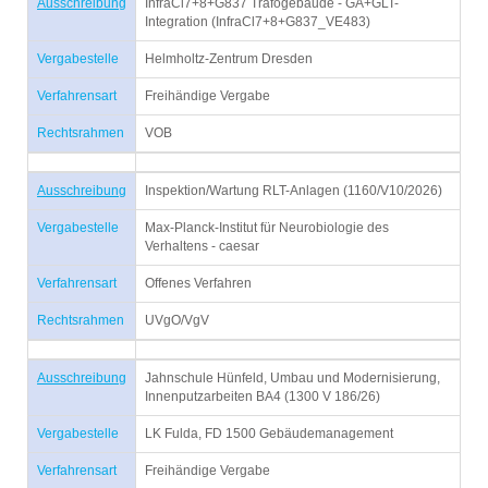
Ausschreibung
InfraCl7+8+G837 Trafogebäude - GA+GLT-
Integration (InfraCl7+8+G837_VE483)
Vergabestelle
Helmholtz-Zentrum Dresden
Verfahrensart
Freihändige Vergabe
Rechtsrahmen
VOB
Ausschreibung
Inspektion/Wartung RLT-Anlagen (1160/V10/2026)
Vergabestelle
Max-Planck-Institut für Neurobiologie des
Verhaltens - caesar
Verfahrensart
Offenes Verfahren
Rechtsrahmen
UVgO/VgV
Ausschreibung
Jahnschule Hünfeld, Umbau und Modernisierung,
Innenputzarbeiten BA4 (1300 V 186/26)
Vergabestelle
LK Fulda, FD 1500 Gebäudemanagement
Verfahrensart
Freihändige Vergabe