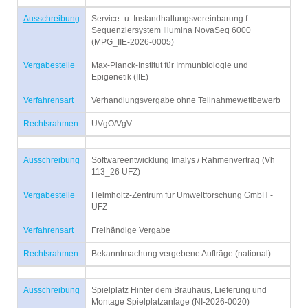
Ausschreibung
Service- u. Instandhaltungsvereinbarung f.
Sequenziersystem Illumina NovaSeq 6000
(MPG_IIE-2026-0005)
Vergabestelle
Max-Planck-Institut für Immunbiologie und
Epigenetik (IIE)
Verfahrensart
Verhandlungsvergabe ohne Teilnahmewettbewerb
Rechtsrahmen
UVgO/VgV
Ausschreibung
Softwareentwicklung Imalys / Rahmenvertrag (Vh
113_26 UFZ)
Vergabestelle
Helmholtz-Zentrum für Umweltforschung GmbH -
UFZ
Verfahrensart
Freihändige Vergabe
Rechtsrahmen
Bekanntmachung vergebene Aufträge (national)
Ausschreibung
Spielplatz Hinter dem Brauhaus, Lieferung und
Montage Spielplatzanlage (NI-2026-0020)