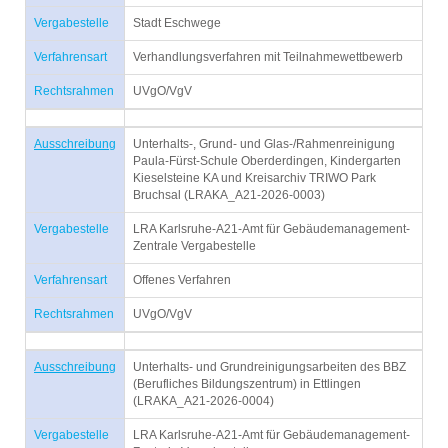
Vergabestelle
Stadt Eschwege
Verfahrensart
Verhandlungsverfahren mit Teilnahmewettbewerb
Rechtsrahmen
UVgO/VgV
Ausschreibung
Unterhalts-, Grund- und Glas-/Rahmenreinigung
Paula-Fürst-Schule Oberderdingen, Kindergarten
Kieselsteine KA und Kreisarchiv TRIWO Park
Bruchsal (LRAKA_A21-2026-0003)
Vergabestelle
LRA Karlsruhe-A21-Amt für Gebäudemanagement-
Zentrale Vergabestelle
Verfahrensart
Offenes Verfahren
Rechtsrahmen
UVgO/VgV
Ausschreibung
Unterhalts- und Grundreinigungsarbeiten des BBZ
(Berufliches Bildungszentrum) in Ettlingen
(LRAKA_A21-2026-0004)
Vergabestelle
LRA Karlsruhe-A21-Amt für Gebäudemanagement-