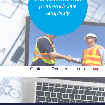
point-and-click
simplicity
Contact
Register
Login