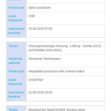
Tender type
Open procedure
Legal
VOB
framework
Submission
24.08.2026 07:00
deadline
Tender
Planungsleistungen Heizung - Lüftung - Sanitär (HLS)
(GSTEINMA-2026-0002)
Tendering
Gemeinde Steinmauern
authority
Tender type
Negotiated procedure with contract notice
Legal
UVgO/VgV
framework
Submission
21.08.2026 10:00
deadline
Tender
Magistrat der Stadt Hünfeld, Neubau einer