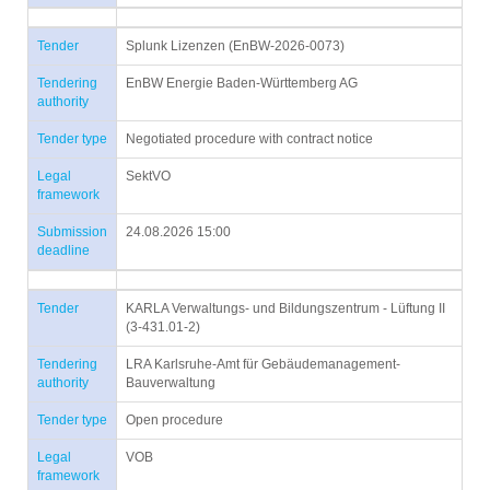
Tender
Splunk Lizenzen (EnBW-2026-0073)
Tendering
EnBW Energie Baden-Württemberg AG
authority
Tender type
Negotiated procedure with contract notice
Legal
SektVO
framework
Submission
24.08.2026 15:00
deadline
Tender
KARLA Verwaltungs- und Bildungszentrum - Lüftung II
(3-431.01-2)
Tendering
LRA Karlsruhe-Amt für Gebäudemanagement-
authority
Bauverwaltung
Tender type
Open procedure
Legal
VOB
framework