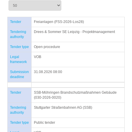
Tender
Freianlagen (FSS-2026-Los28)
Tendering
Drees & Sommer SE Leipzig - Projektmanagement
authority
Tender type
Open procedure
Legal
VOB
framework
Submission
31.08.2026 08:00
deadline
Tender
SSB-Möhringen Brandschutzmaßnahmen Gebäude
(030-2026-0020)
Tendering
Stuttgarter Straßenbahnen AG (SSB)
authority
Tender type
Public tender