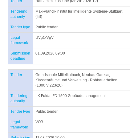
Tender
Ramam microscope (MEWE2026-12)
Tendering
Max-Planck-Institut für Intelligente Systeme-Stuttgart
authority
(IIS)
Tender type
Public tender
Legal
UVgO/VgV
framework
Submission
01.09.2026 09:00
deadline
Tender
Grundschule Mittelkalbach, Neubau Ganztag
Klassenräume und Verwaltung - Rohbauarbeiten
(1300 V 223/26)
Tendering
LK Fulda, FD 1500 Gebäudemanagement
authority
Tender type
Public tender
Legal
VOB
framework
Submission
11.08.2026 10:00