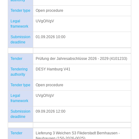
authority
Tender type
Open procedure
Legal
UVgO/VgV
framework
Submission
01.09.2026 10:00
deadline
Tender
Prüfung der Jahresabschlüsse 2026 - 2029 (4101233)
Tendering
DESY Hamburg V41
authority
Tender type
Open procedure
Legal
UVgO/VgV
framework
Submission
09.09.2026 12:00
deadline
Tender
Lieferung 3 Weichen S3 Fikderstadt Bernhausen -
Neuhausen (150-2026-0025)