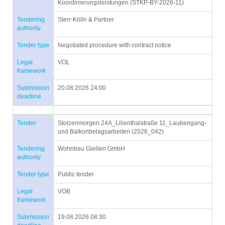
Koordinierungsleistungen (STKP-BY-2026-11)
Tendering
Sterr-Kölln & Partner
authority
Tender type
Negotiated procedure with contract notice
Legal
VOL
framework
Submission
20.08.2026 24:00
deadline
Tender
Stolzenmorgen 24A_Lilienthalstraße 11_Laubengang-
und Balkonbelagsarbeiten (2026_042)
Tendering
Wohnbau Gießen GmbH
authority
Tender type
Public tender
Legal
VOB
framework
Submission
19.08.2026 08:30