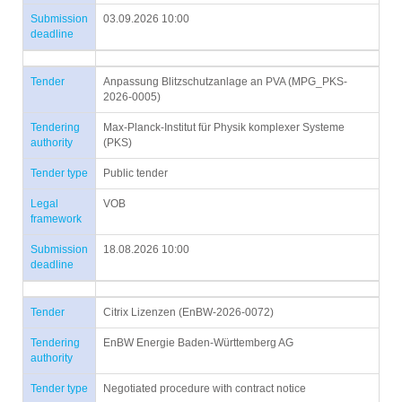
Submission
03.09.2026 10:00
deadline
Tender
Anpassung Blitzschutzanlage an PVA (MPG_PKS-
2026-0005)
Tendering
Max-Planck-Institut für Physik komplexer Systeme
authority
(PKS)
Tender type
Public tender
Legal
VOB
framework
Submission
18.08.2026 10:00
deadline
Tender
Citrix Lizenzen (EnBW-2026-0072)
Tendering
EnBW Energie Baden-Württemberg AG
authority
Tender type
Negotiated procedure with contract notice