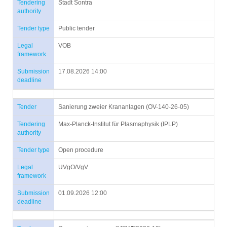
Tendering
Stadt Sontra
authority
Tender type
Public tender
Legal
VOB
framework
Submission
17.08.2026 14:00
deadline
Tender
Sanierung zweier Krananlagen (OV-140-26-05)
Tendering
Max-Planck-Institut für Plasmaphysik (IPLP)
authority
Tender type
Open procedure
Legal
UVgO/VgV
framework
Submission
01.09.2026 12:00
deadline