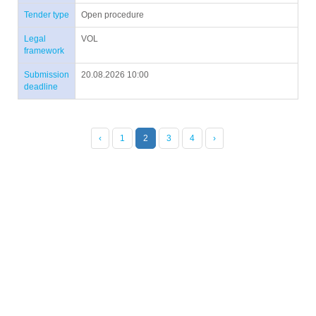
Tender type
Open procedure
Legal
VOL
framework
Submission
20.08.2026 10:00
deadline
‹
1
2
3
4
›