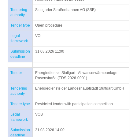
Tendering
Stuttgarter Straßenbahnen AG (SSB)
authority
Tender type
Open procedure
Legal
VOL
framework
Submission
31.08.2026 11:00
deadline
Tender
Energiedienste Stuttgart - Abwasserwärmeanlage
Rosenstraße (EDS-2026-0001)
Tendering
Energiedienste der Landeshauptstadt Stuttgart GmbH
authority
Tender type
Restricted tender with participation competition
Legal
VOB
framework
Submission
21.08.2026 14:00
deadline