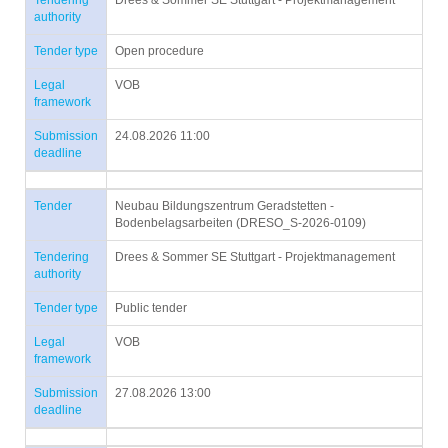
Tendering
Drees & Sommer SE Stuttgart - Projektmanagement
authority
Tender type
Open procedure
Legal
VOB
framework
Submission
24.08.2026 11:00
deadline
Tender
Neubau Bildungszentrum Geradstetten -
Bodenbelagsarbeiten (DRESO_S-2026-0109)
Tendering
Drees & Sommer SE Stuttgart - Projektmanagement
authority
Tender type
Public tender
Legal
VOB
framework
Submission
27.08.2026 13:00
deadline