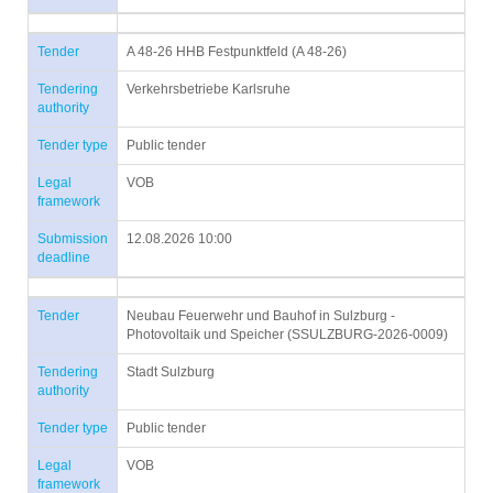
Tender
A 48-26 HHB Festpunktfeld (A 48-26)
Tendering
Verkehrsbetriebe Karlsruhe
authority
Tender type
Public tender
Legal
VOB
framework
Submission
12.08.2026 10:00
deadline
Tender
Neubau Feuerwehr und Bauhof in Sulzburg -
Photovoltaik und Speicher (SSULZBURG-2026-0009)
Tendering
Stadt Sulzburg
authority
Tender type
Public tender
Legal
VOB
framework