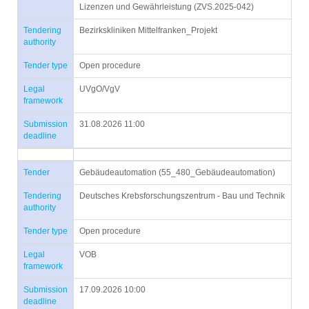
Lizenzen und Gewährleistung (ZVS.2025-042)
Tendering
Bezirkskliniken Mittelfranken_Projekt
authority
Tender type
Open procedure
Legal
UVgO/VgV
framework
Submission
31.08.2026 11:00
deadline
Tender
Gebäudeautomation (55_480_Gebäudeautomation)
Tendering
Deutsches Krebsforschungszentrum - Bau und Technik
authority
Tender type
Open procedure
Legal
VOB
framework
Submission
17.09.2026 10:00
deadline