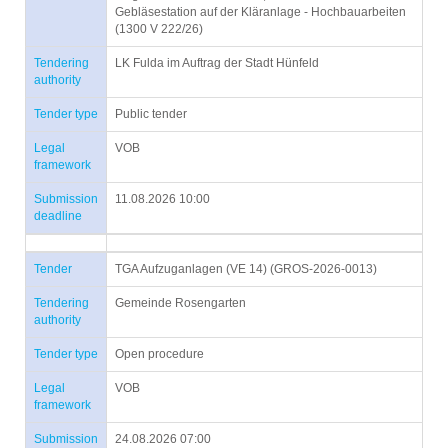
Gebläsestation auf der Kläranlage - Hochbauarbeiten
(1300 V 222/26)
Tendering
LK Fulda im Auftrag der Stadt Hünfeld
authority
Tender type
Public tender
Legal
VOB
framework
Submission
11.08.2026 10:00
deadline
Tender
TGA Aufzuganlagen (VE 14) (GROS-2026-0013)
Tendering
Gemeinde Rosengarten
authority
Tender type
Open procedure
Legal
VOB
framework
Submission
24.08.2026 07:00