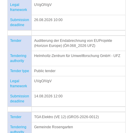
Legal
UVgO/VgV
framework
Submission
26.08.2026 10:00
deadline
Tender
Auditierung der Endabrechnung von EUProjekte
(Horizon Europe) (ÖA 068_2026 UFZ)
Tendering
Helmholtz-Zentrum für Umweltforschung GmbH - UFZ
authority
Tender type
Public tender
Legal
UVgO/VgV
framework
Submission
14.08.2026 12:00
deadline
Tender
TGA Elektro (VE 12) (GROS-2026-0012)
Tendering
Gemeinde Rosengarten
authority