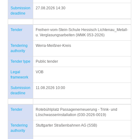
Submission
27.08.2026 14:30
deadline
Tender
Freiherr-vom-Stein-Schule Hessisch Lichtenau_Metall-
u. Verglasungsarbeiten (WMK 053-2026)
Tendering
Werra-Meißner-Kreis
authority
Tender type
Public tender
Legal
VOB
framework
Submission
11.08.2026 10:00
deadline
Tender
Rotebühlplatz Passagenerneuerung - Trink- und
Löschwasserinstallation (030-2026-0019)
Tendering
Stuttgarter Straßenbahnen AG (SSB)
authority