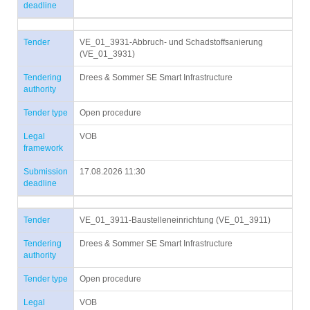
deadline
Tender
VE_01_3931-Abbruch- und Schadstoffsanierung
(VE_01_3931)
Tendering
Drees & Sommer SE Smart Infrastructure
authority
Tender type
Open procedure
Legal
VOB
framework
Submission
17.08.2026 11:30
deadline
Tender
VE_01_3911-Baustelleneinrichtung (VE_01_3911)
Tendering
Drees & Sommer SE Smart Infrastructure
authority
Tender type
Open procedure
Legal
VOB