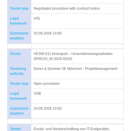
Tender type
Negotiated procedure with contract notice
Legal
VOL
framework
Submission
25.08.2026 10:00
deadline
Tender
VE300.011 Innenputz - / Innendämmungsarbeiten
(DRESO_M-2026-0016)
Tendering
Drees & Sommer SE München - Projektmanagement
authority
Tender type
Open procedure
Legal
VOB
framework
Submission
24.08.2026 10:00
deadline
Tender
Ersatz- und Neubeschaffung von IT-Endgeräten,