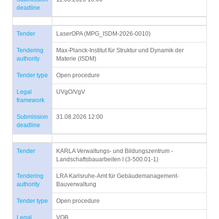
deadline
Tender
LaserOPA (MPG_ISDM-2026-0010)
Tendering
Max-Planck-Institut für Struktur und Dynamik der
authority
Materie (ISDM)
Tender type
Open procedure
Legal
UVgO/VgV
framework
Submission
31.08.2026 12:00
deadline
Tender
KARLA Verwaltungs- und Bildungszentrum -
Landschaftsbauarbeiten I (3-500.01-1)
Tendering
LRA Karlsruhe-Amt für Gebäudemanagement-
authority
Bauverwaltung
Tender type
Open procedure
Legal
VOB