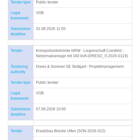
Tender type
Public tender
Legal
VOB
framework
Submission
31.08.2026 11:05
deadline
Tender
Kreispolizeibehörde NRW - Liegenschaft Coesfeld -
Netzersatzanlage mit 160 kVA (DRESO_S-2026-0119)
Tendering
Drees & Sommer SE Stuttgart - Projektmanagement
authority
Tender type
Public tender
Legal
VOB
framework
Submission
07.09.2026 10:00
deadline
Tender
Ersatzbau Brücke Ulfen (SON-2026-022)