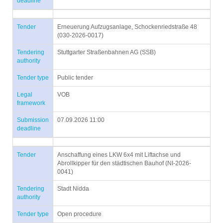
deadline
Tender
Erneuerung Aufzugsanlage, Schockenriedstraße 48
(030-2026-0017)
Tendering
Stuttgarter Straßenbahnen AG (SSB)
authority
Tender type
Public tender
Legal
VOB
framework
Submission
07.09.2026 11:00
deadline
Tender
Anschaffung eines LKW 6x4 mit Liftachse und
Abrollkipper für den städtischen Bauhof (NI-2026-
0041)
Tendering
Stadt Nidda
authority
Tender type
Open procedure