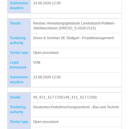
Submission
14.09.2026 12:00
deadline
Tender
Neubau Verwaltungsgebäude Landratsamt Rottweil -
Stahlblechtüren (DRESO_S-2026-0115)
Tendering
Drees & Sommer SE Stuttgart - Projektmanagement
authority
Tender type
Open procedure
Legal
VOB
framework
Submission
14.09.2026 12:00
deadline
Tender
49_413_ ELT COSI (49_413_ ELT COSI)
Tendering
Deutsches Krebsforschungszentrum - Bau und Technik
authority
Tender type
Open procedure