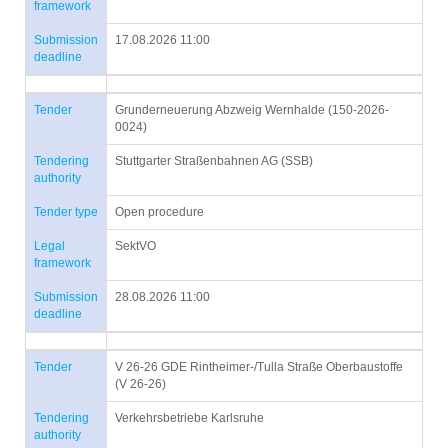
framework
Submission
17.08.2026 11:00
deadline
Tender
Grunderneuerung Abzweig Wernhalde (150-2026-
0024)
Tendering
Stuttgarter Straßenbahnen AG (SSB)
authority
Tender type
Open procedure
Legal
SektVO
framework
Submission
28.08.2026 11:00
deadline
Tender
V 26-26 GDE Rintheimer-/Tulla Straße Oberbaustoffe
(V 26-26)
Tendering
Verkehrsbetriebe Karlsruhe
authority