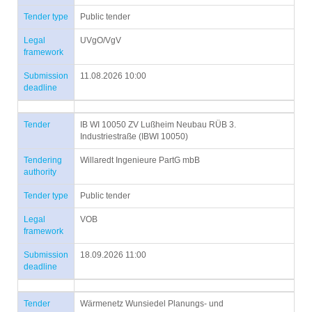
Tender type
Public tender
Legal
UVgO/VgV
framework
Submission
11.08.2026 10:00
deadline
Tender
IB WI 10050 ZV Lußheim Neubau RÜB 3.
Industriestraße (IBWI 10050)
Tendering
Willaredt Ingenieure PartG mbB
authority
Tender type
Public tender
Legal
VOB
framework
Submission
18.09.2026 11:00
deadline
Tender
Wärmenetz Wunsiedel Planungs- und