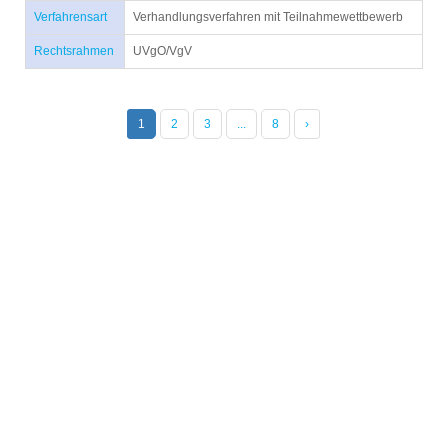
Verfahrensart
Verhandlungsverfahren mit Teilnahmewettbewerb
Rechtsrahmen
UVgO/VgV
1
2
3
...
8
›