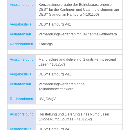
Ausschreibung
Konzessionsvergabe der Betriebsgastronomie
DESY für die Kantinen- und Cateringleistungen am
DESY Standort in Hamburg (4101156)
Vergabestelle
DESY Hamburg V41
Verfahrensart
Verhandlungsverfahren mit Teilnahmewettbewerb
Rechtsrahmen
KonzVgV
Ausschreibung
Manufacture and delivery of 2 units Femtosecond
Laser (4101257)
Vergabestelle
DESY Hamburg V41
Verfahrensart
Verhandlungsverfahren ohne
Teilnahmewettbewerb
Rechtsrahmen
UVgO/VgV
Ausschreibung
Herstellung und Lieferung eines Pump Laser
(Diode Pump Sources) (4101252)
Vergabestelle
DESY Hamburg V41