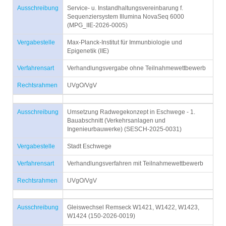
Ausschreibung
Service- u. Instandhaltungsvereinbarung f.
Sequenziersystem Illumina NovaSeq 6000
(MPG_IIE-2026-0005)
Vergabestelle
Max-Planck-Institut für Immunbiologie und
Epigenetik (IIE)
Verfahrensart
Verhandlungsvergabe ohne Teilnahmewettbewerb
Rechtsrahmen
UVgO/VgV
Ausschreibung
Umsetzung Radwegekonzept in Eschwege - 1.
Bauabschnitt (Verkehrsanlagen und
Ingenieurbauwerke) (SESCH-2025-0031)
Vergabestelle
Stadt Eschwege
Verfahrensart
Verhandlungsverfahren mit Teilnahmewettbewerb
Rechtsrahmen
UVgO/VgV
Ausschreibung
Gleiswechsel Remseck W1421, W1422, W1423,
W1424 (150-2026-0019)