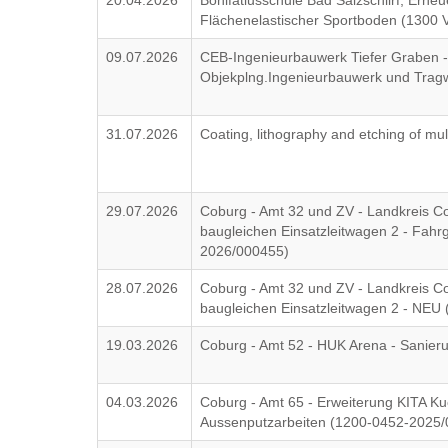
20.04.2026
Bonifatiusschule Bad Salzschlirf, Erne
Flächenelastischer Sportboden (1300 
09.07.2026
CEB-Ingenieurbauwerk Tiefer Graben -
Objekplng.Ingenieurbauwerk und Tra
31.07.2026
Coating, lithography and etching of mul
29.07.2026
Coburg - Amt 32 und ZV - Landkreis 
baugleichen Einsatzleitwagen 2 - Fahr
2026/000455)
28.07.2026
Coburg - Amt 32 und ZV - Landkreis 
baugleichen Einsatzleitwagen 2 - NE
19.03.2026
Coburg - Amt 52 - HUK Arena - Sanie
04.03.2026
Coburg - Amt 65 - Erweiterung KITA Ku
Aussenputzarbeiten (1200-0452-2025