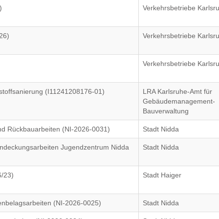
)
Verkehrsbetriebe Karlsr
26)
Verkehrsbetriebe Karlsr
Verkehrsbetriebe Karlsr
stoffsanierung (I11241208176-01)
LRA Karlsruhe-Amt für
Gebäudemanagement-
Bauverwaltung
und Rückbauarbeiten (NI-2026-0031)
Stadt Nidda
eindeckungsarbeiten Jugendzentrum Nidda
Stadt Nidda
/23)
Stadt Haiger
enbelagsarbeiten (NI-2026-0025)
Stadt Nidda