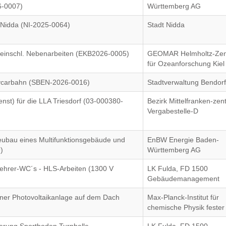
6-0007)
Württemberg AG
Nidda (NI-2025-0064)
Stadt Nidda
 einschl. Nebenarbeiten (EKB2026-0005)
GEOMAR Helmholtz-Ze
für Ozeanforschung Kiel
bycarbahn (SBEN-2026-0016)
Stadtverwaltung Bendor
nst) für die LLA Triesdorf (03-000380-
Bezirk Mittelfranken-zen
Vergabestelle-D
eubau eines Multifunktionsgebäude und
EnBW Energie Baden-
)
Württemberg AG
Lehrer-WC´s - HLS-Arbeiten (1300 V
LK Fulda, FD 1500
Gebäudemanagement
 einer Photovoltaikanlage auf dem Dach
Max-Planck-Institut für
chemische Physik fester 