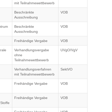
mit Teilnahmewettbewerb
Beschränkte
VOB
Ausschreibung
ntrum
Beschränkte
VOB
Ausschreibung
f
Freihändige Vergabe
VOB
trale
Verhandlungsvergabe
UVgO/VgV
ohne
Teilnahmewettbewerb
Verhandlungsverfahren
SektVO
mit Teilnahmewettbewerb
Freihändige Vergabe
VOB
Freihändige Vergabe
VOB
Stoffe