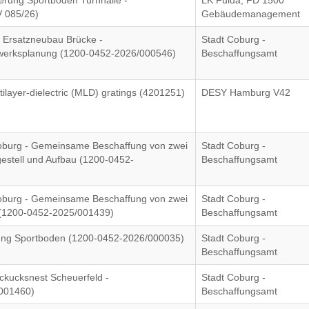
uerung Sportboden Turnhalle -
LK Fulda, FD 1500
V 085/26)
Gebäudemanagement
 Ersatzneubau Brücke -
Stadt Coburg -
gwerksplanung (1200-0452-2026/000546)
Beschaffungsamt
tilayer-dielectric (MLD) gratings (4201251)
DESY Hamburg V42
Coburg - Gemeinsame Beschaffung von zwei
Stadt Coburg -
gestell und Aufbau (1200-0452-
Beschaffungsamt
Coburg - Gemeinsame Beschaffung von zwei
Stadt Coburg -
U (1200-0452-2025/001439)
Beschaffungsamt
rung Sportboden (1200-0452-2026/000035)
Stadt Coburg -
Beschaffungsamt
ckucksnest Scheuerfeld -
Stadt Coburg -
/001460)
Beschaffungsamt