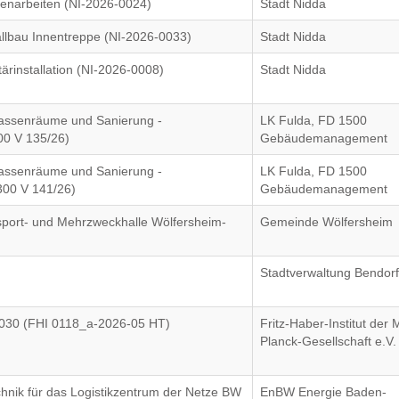
senarbeiten (NI-2026-0024)
Stadt Nidda
llbau Innentreppe (NI-2026-0033)
Stadt Nidda
ärinstallation (NI-2026-0008)
Stadt Nidda
lassenräume und Sanierung -
LK Fulda, FD 1500
00 V 135/26)
Gebäudemanagement
lassenräume und Sanierung -
LK Fulda, FD 1500
300 V 141/26)
Gebäudemanagement
sport- und Mehrzweckhalle Wölfersheim-
Gemeinde Wölfersheim
Stadtverwaltung Bendor
030 (FHI 0118_a-2026-05 HT)
Fritz-Haber-Institut der 
Planck-Gesellschaft e.V.
hnik für das Logistikzentrum der Netze BW
EnBW Energie Baden-