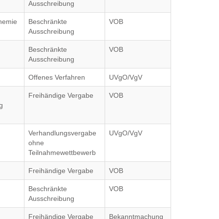
Ausschreibung
chemie
Beschränkte
VOB
Ausschreibung
Beschränkte
VOB
Ausschreibung
Offenes Verfahren
UVgO/VgV
Freihändige Vergabe
VOB
g
Verhandlungsvergabe
UVgO/VgV
ohne
Teilnahmewettbewerb
Freihändige Vergabe
VOB
Beschränkte
VOB
Ausschreibung
Freihändige Vergabe
Bekanntmachung