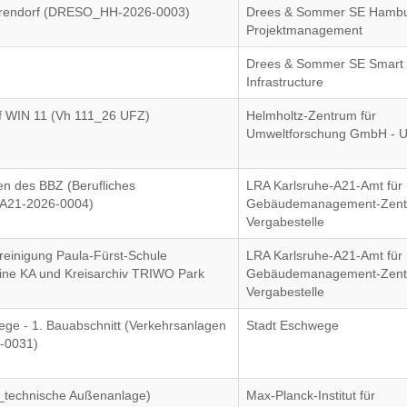
arendorf (DRESO_HH-2026-0003)
Drees & Sommer SE Hambu
Projektmanagement
Drees & Sommer SE Smart
Infrastructure
f WIN 11 (Vh 111_26 UFZ)
Helmholtz-Zentrum für
Umweltforschung GmbH - 
en des BBZ (Berufliches
LRA Karlsruhe-A21-Amt für
_A21-2026-0004)
Gebäudemanagement-Zent
Vergabestelle
reinigung Paula-Fürst-Schule
LRA Karlsruhe-A21-Amt für
eine KA und Kreisarchiv TRIWO Park
Gebäudemanagement-Zent
Vergabestelle
e - 1. Bauabschnitt (Verkehrsanlagen
Stadt Eschwege
-0031)
_technische Außenanlage)
Max-Planck-Institut für