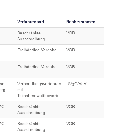
Verfahrensart
Rechtsrahmen
Beschränkte
VOB
Ausschreibung
Freihändige Vergabe
VOB
Freihändige Vergabe
VOB
end
Verhandlungsverfahren
UVgO/VgV
erg
mit
Teilnahmewettbewerb
 AG
Beschränkte
VOB
Ausschreibung
 AG
Beschränkte
VOB
Ausschreibung