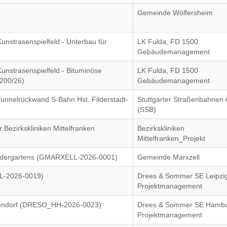
Gemeinde Wölfersheim
nstrasenspielfeld - Unterbau für
LK Fulda, FD 1500
Gebäudemanagement
unstrasenspielfeld - Bituminöse
LK Fulda, FD 1500
 200/26)
Gebäudemanagement
unnelrückwand S-Bahn Hst. Filderstadt-
Stuttgarter Straßenbahnen
(SSB)
Bezirkskliniken Mittelfranken
Bezirkskliniken
Mittelfranken_Projekt
Kindergartens (GMARXELL-2026-0001)
Gemeinde Marxzell
_L-2026-0019)
Drees & Sommer SE Leipzig
Projektmanagement
rendorf (DRESO_HH-2026-0023)
Drees & Sommer SE Hambu
Projektmanagement