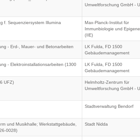
Umweltforschung GmbH - 
g f. Sequenziersystem Illumina
Max-Planck-Institut für
Immunbiologie und Epigene
(IIE)
ng - Erd-, Mauer- und Betonarbeiten
LK Fulda, FD 1500
Gebäudemanagement
g - Elektroinstallationsarbeiten (1300
LK Fulda, FD 1500
Gebäudemanagement
26 UFZ)
Helmholtz-Zentrum für
Umweltforschung GmbH - 
Stadtverwaltung Bendorf
urm und Musikhalle; Werkstattgebäude,
Stadt Nidda
026-0028)