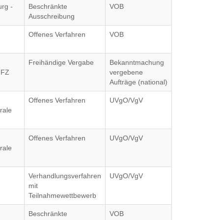
rg -
Beschränkte
VOB
Ausschreibung
Offenes Verfahren
VOB
Freihändige Vergabe
Bekanntmachung
UFZ
vergebene
Aufträge (national)
Offenes Verfahren
UVgO/VgV
rale
Offenes Verfahren
UVgO/VgV
rale
Verhandlungsverfahren
UVgO/VgV
mit
Teilnahmewettbewerb
Beschränkte
VOB