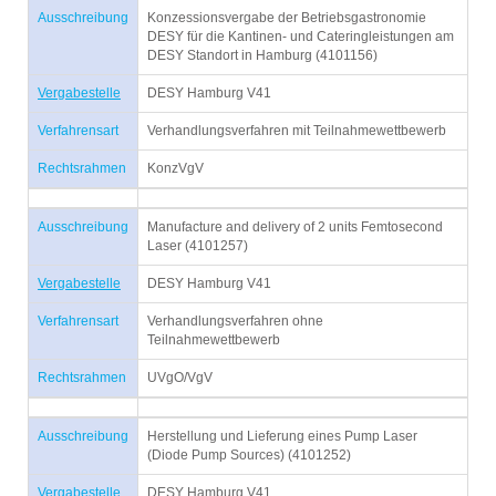
Ausschreibung
Konzessionsvergabe der Betriebsgastronomie
DESY für die Kantinen- und Cateringleistungen am
DESY Standort in Hamburg (4101156)
Vergabestelle
DESY Hamburg V41
Verfahrensart
Verhandlungsverfahren mit Teilnahmewettbewerb
Rechtsrahmen
KonzVgV
Ausschreibung
Manufacture and delivery of 2 units Femtosecond
Laser (4101257)
Vergabestelle
DESY Hamburg V41
Verfahrensart
Verhandlungsverfahren ohne
Teilnahmewettbewerb
Rechtsrahmen
UVgO/VgV
Ausschreibung
Herstellung und Lieferung eines Pump Laser
(Diode Pump Sources) (4101252)
Vergabestelle
DESY Hamburg V41