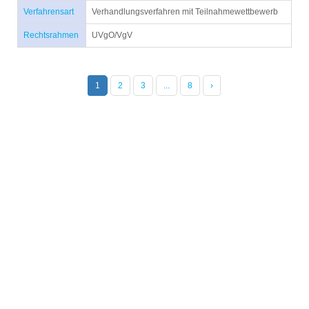
Verfahrensart
Verhandlungsverfahren mit Teilnahmewettbewerb
Rechtsrahmen
UVgO/VgV
1
2
3
...
8
›