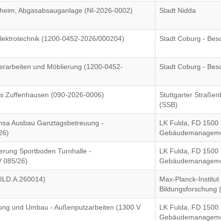
eim, Abgasabsauganlage (NI-2026-0002)
Stadt Nidda
lektrotechnik (1200-0452-2026/000204)
Stadt Coburg - Bes
hlerarbeiten und Möblierung (1200-0452-
Stadt Coburg - Bes
us Zuffenhausen (090-2026-0006)
Stuttgarter Straße
(SSB)
nsa Ausbau Ganztagsbetreuung -
LK Fulda, FD 1500
26)
Gebäudemanagem
uerung Sportboden Turnhalle -
LK Fulda, FD 1500
V 085/26)
Gebäudemanagem
BILD.A.260014)
Max-Planck-Institut 
Bildungsforschung 
ung und Umbau - Außenputzarbeiten (1300 V
LK Fulda, FD 1500
Gebäudemanagem