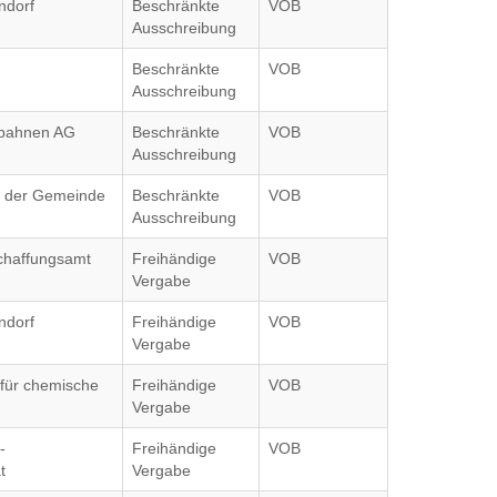
ndorf
Beschränkte
VOB
Ausschreibung
Beschränkte
VOB
Ausschreibung
nbahnen AG
Beschränkte
VOB
Ausschreibung
g der Gemeinde
Beschränkte
VOB
Ausschreibung
chaffungsamt
Freihändige
VOB
Vergabe
ndorf
Freihändige
VOB
Vergabe
 für chemische
Freihändige
VOB
Vergabe
-
Freihändige
VOB
t
Vergabe