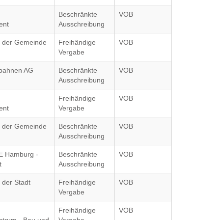
Beschränkte
VOB
ent
Ausschreibung
g der Gemeinde
Freihändige
VOB
Vergabe
nbahnen AG
Beschränkte
VOB
Ausschreibung
Freihändige
VOB
ent
Vergabe
g der Gemeinde
Beschränkte
VOB
Ausschreibung
E Hamburg -
Beschränkte
VOB
t
Ausschreibung
 der Stadt
Freihändige
VOB
Vergabe
Freihändige
VOB