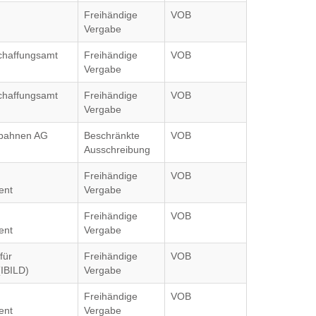
Freihändige
VOB
Vergabe
chaffungsamt
Freihändige
VOB
Vergabe
chaffungsamt
Freihändige
VOB
Vergabe
nbahnen AG
Beschränkte
VOB
Ausschreibung
Freihändige
VOB
ent
Vergabe
Freihändige
VOB
ent
Vergabe
für
Freihändige
VOB
(IBILD)
Vergabe
Freihändige
VOB
ent
Vergabe