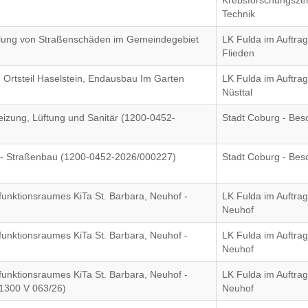
Krebsforschungsze
Technik
llung von Straßenschäden im Gemeindegebiet
LK Fulda im Auftra
Flieden
 Ortsteil Haselstein, Endausbau Im Garten
LK Fulda im Auftra
Nüsttal
izung, Lüftung und Sanitär (1200-0452-
Stadt Coburg - Bes
6 - Straßenbau (1200-0452-2026/000227)
Stadt Coburg - Bes
unktionsraumes KiTa St. Barbara, Neuhof -
LK Fulda im Auftra
Neuhof
unktionsraumes KiTa St. Barbara, Neuhof -
LK Fulda im Auftra
Neuhof
unktionsraumes KiTa St. Barbara, Neuhof -
LK Fulda im Auftra
1300 V 063/26)
Neuhof