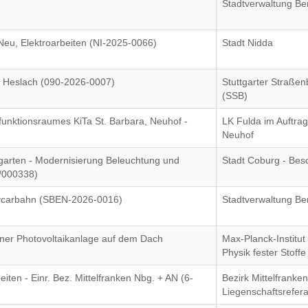
Stadtverwaltung Be
eu, Elektroarbeiten (NI-2025-0066)
Stadt Nidda
f Heslach (090-2026-0007)
Stuttgarter Straße
(SSB)
unktionsraumes KiTa St. Barbara, Neuhof -
LK Fulda im Auftra
Neuhof
arten - Modernisierung Beleuchtung und
Stadt Coburg - Bes
6/000338)
bycarbahn (SBEN-2026-0016)
Stadtverwaltung Be
 einer Photovoltaikanlage auf dem Dach
Max-Planck-Institut
Physik fester Stoffe
iten - Einr. Bez. Mittelfranken Nbg. + AN (6-
Bezirk Mittelfranken
Liegenschaftsrefera