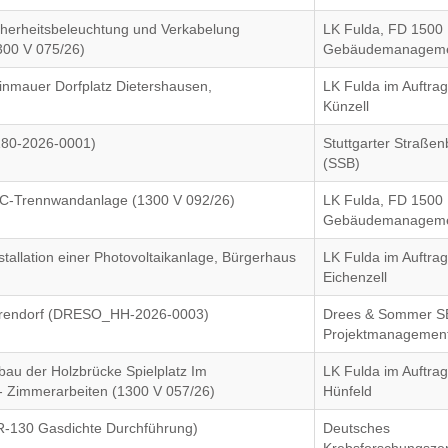
herheitsbeleuchtung und Verkabelung
LK Fulda, FD 1500
1300 V 075/26)
Gebäudemanagem
inmauer Dorfplatz Dietershausen,
LK Fulda im Auftra
Künzell
180-2026-0001)
Stuttgarter Straße
(SSB)
 WC-Trennwandanlage (1300 V 092/26)
LK Fulda, FD 1500
Gebäudemanagem
tallation einer Photovoltaikanlage, Bürgerhaus
LK Fulda im Auftra
Eichenzell
arendorf (DRESO_HH-2026-0003)
Drees & Sommer S
Projektmanagemen
bau der Holzbrücke Spielplatz Im
LK Fulda im Auftrag
 - Zimmerarbeiten (1300 V 057/26)
Hünfeld
-130 Gasdichte Durchführung)
Deutsches