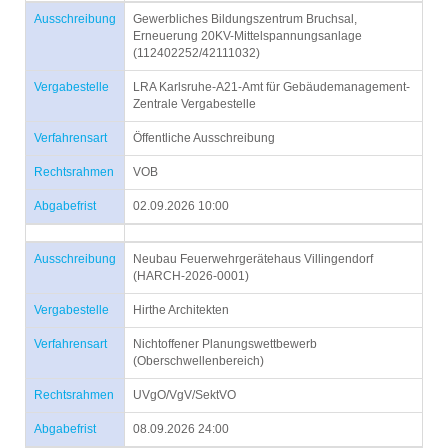
Ausschreibung
Gewerbliches Bildungszentrum Bruchsal,
Erneuerung 20KV-Mittelspannungsanlage
(112402252/42111032)
Vergabestelle
LRA Karlsruhe-A21-Amt für Gebäudemanagement-
Zentrale Vergabestelle
Verfahrensart
Öffentliche Ausschreibung
Rechtsrahmen
VOB
Abgabefrist
02.09.2026 10:00
Ausschreibung
Neubau Feuerwehrgerätehaus Villingendorf
(HARCH-2026-0001)
Vergabestelle
Hirthe Architekten
Verfahrensart
Nichtoffener Planungswettbewerb
(Oberschwellenbereich)
Rechtsrahmen
UVgO/VgV/SektVO
Abgabefrist
08.09.2026 24:00