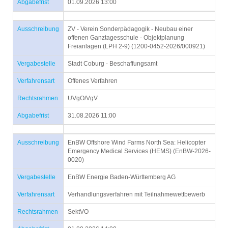
Abgabefrist
01.09.2026 13:00
Ausschreibung
ZV - Verein Sonderpädagogik - Neubau einer
offenen Ganztagesschule - Objektplanung
Freianlagen (LPH 2-9) (1200-0452-2026/000921)
Vergabestelle
Stadt Coburg - Beschaffungsamt
Verfahrensart
Offenes Verfahren
Rechtsrahmen
UVgO/VgV
Abgabefrist
31.08.2026 11:00
Ausschreibung
EnBW Offshore Wind Farms North Sea: Helicopter
Emergency Medical Services (HEMS) (EnBW-2026-
0020)
Vergabestelle
EnBW Energie Baden-Württemberg AG
Verfahrensart
Verhandlungsverfahren mit Teilnahmewettbewerb
Rechtsrahmen
SektVO