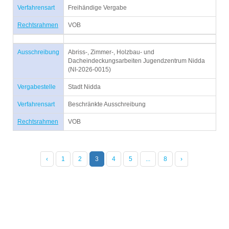
Verfahrensart
Freihändige Vergabe
Rechtsrahmen
VOB
Ausschreibung
Abriss-, Zimmer-, Holzbau- und
Dacheindeckungsarbeiten Jugendzentrum Nidda
(NI-2026-0015)
Vergabestelle
Stadt Nidda
Verfahrensart
Beschränkte Ausschreibung
Rechtsrahmen
VOB
‹
1
2
3
4
5
...
8
›