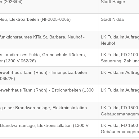
n (2026/04)
Stadt Haiger
eu, Elektroarbeiten (NI-2025-0066)
Stadt Nidda
unktionsraumes KiTa St. Barbara, Neuhof -
LK Fulda im Auftr
Neuhof
es Landkreises Fulda, Grundschule Rückers,
LK Fulda, FD 2100 
her (1300 V 062/26)
Steuerung, Zahlun
erwehrhaus Tann (Rhön) - Innenputzarbeiten
LK Fulda im Auftra
 065/26)
erwehrhaus Tann (Rhön) - Estricharbeiten (1300
LK Fulda im Auftra
 einer Brandwarnanlage, Elektroinstallation
LK Fulda, FD 1500
Gebäudemanagem
Brandwarnanlage, Elektroinstallation (1300 V
LK Fulda, FD 1500
Gebäudemanagem