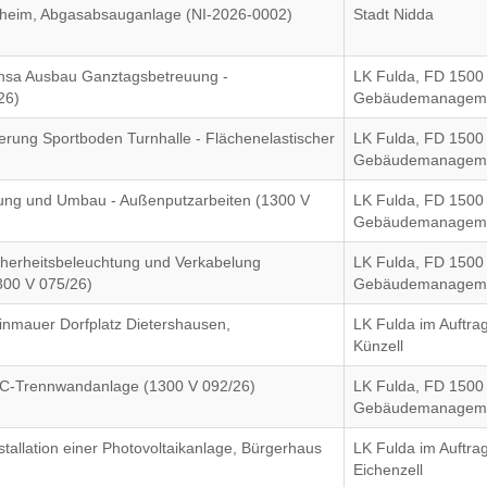
eim, Abgasabsauganlage (NI-2026-0002)
Stadt Nidda
nsa Ausbau Ganztagsbetreuung -
LK Fulda, FD 1500
26)
Gebäudemanagem
uerung Sportboden Turnhalle - Flächenelastischer
LK Fulda, FD 1500
Gebäudemanagem
ung und Umbau - Außenputzarbeiten (1300 V
LK Fulda, FD 1500
Gebäudemanagem
herheitsbeleuchtung und Verkabelung
LK Fulda, FD 1500
1300 V 075/26)
Gebäudemanagem
inmauer Dorfplatz Dietershausen,
LK Fulda im Auftr
Künzell
 WC-Trennwandanlage (1300 V 092/26)
LK Fulda, FD 1500
Gebäudemanagem
tallation einer Photovoltaikanlage, Bürgerhaus
LK Fulda im Auftr
Eichenzell