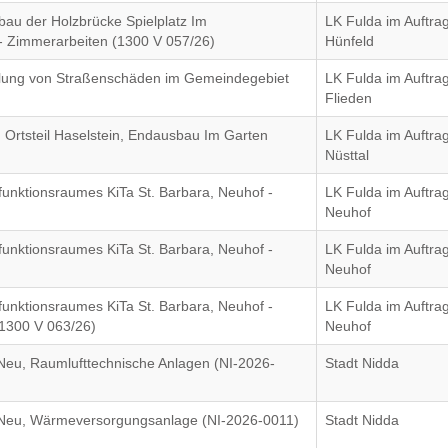
bau der Holzbrücke Spielplatz Im
LK Fulda im Auftrag
 - Zimmerarbeiten (1300 V 057/26)
Hünfeld
llung von Straßenschäden im Gemeindegebiet
LK Fulda im Auftr
Flieden
 Ortsteil Haselstein, Endausbau Im Garten
LK Fulda im Auftr
Nüsttal
unktionsraumes KiTa St. Barbara, Neuhof -
LK Fulda im Auftr
Neuhof
unktionsraumes KiTa St. Barbara, Neuhof -
LK Fulda im Auftr
Neuhof
unktionsraumes KiTa St. Barbara, Neuhof -
LK Fulda im Auftr
1300 V 063/26)
Neuhof
eu, Raumlufttechnische Anlagen (NI-2026-
Stadt Nidda
Neu, Wärmeversorgungsanlage (NI-2026-0011)
Stadt Nidda