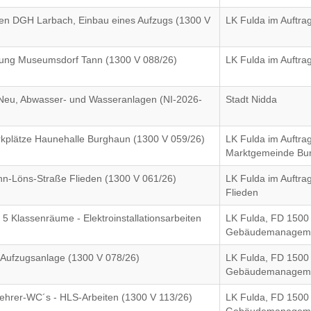
ten DGH Larbach, Einbau eines Aufzugs (1300 V
LK Fulda im Auftra
ckung Museumsdorf Tann (1300 V 088/26)
LK Fulda im Auftra
Neu, Abwasser- und Wasseranlagen (NI-2026-
Stadt Nidda
plätze Haunehalle Burghaun (1300 V 059/26)
LK Fulda im Auftra
Marktgemeinde Bu
-Löns-Straße Flieden (1300 V 061/26)
LK Fulda im Auftr
Flieden
 Klassenräume - Elektroinstallationsarbeiten
LK Fulda, FD 1500
Gebäudemanagem
 Aufzugsanlage (1300 V 078/26)
LK Fulda, FD 1500
Gebäudemanagem
Lehrer-WC´s - HLS-Arbeiten (1300 V 113/26)
LK Fulda, FD 1500