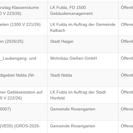
anztag Klassenräume
LK Fulda, FD 1500
Öffent
0 V 223/26)
Gebäudemanagement
eiten (1300 V 221/26)
LK Fulda im Auftrag der Gemeinde
Offen
Kalbach
en (2026/25)
Stadt Haiger
Öffent
11_Laubengang- und
Wohnbau Gießen GmbH
Öffent
dtgebiet Nidda (NI-
Stadt Nidda
Öffent
ner Gebläsestation auf
LK Fulda im Auftrag der Stadt
Öffent
00 V 222/26)
Hünfeld
-0007)
Gemeinde Rosengarten
Offen
 (VE05) (GROS-2026-
Gemeinde Rosengarten
Offen