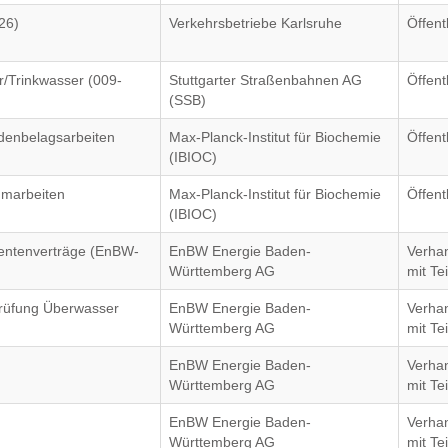
26)
Verkehrsbetriebe Karlsruhe
Öffent
/Trinkwasser (009-
Stuttgarter Straßenbahnen AG
Öffent
(SSB)
denbelagsarbeiten
Max-Planck-Institut für Biochemie
Öffent
(IBIOC)
marbeiten
Max-Planck-Institut für Biochemie
Öffent
(IBIOC)
entenverträge (EnBW-
EnBW Energie Baden-
Verha
Württemberg AG
mit T
rüfung Überwasser
EnBW Energie Baden-
Verha
Württemberg AG
mit T
EnBW Energie Baden-
Verha
Württemberg AG
mit T
EnBW Energie Baden-
Verha
Württemberg AG
mit T