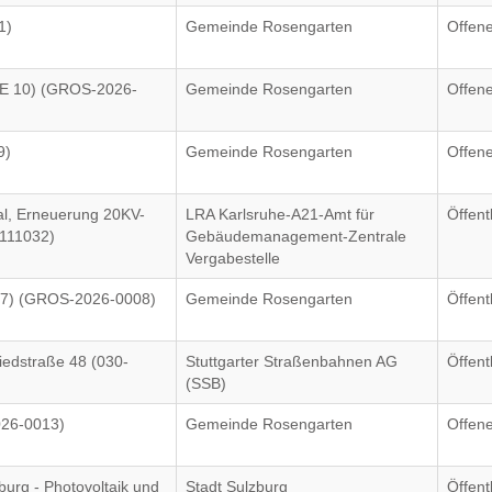
1)
Gemeinde Rosengarten
Offen
VE 10) (GROS-2026-
Gemeinde Rosengarten
Offen
9)
Gemeinde Rosengarten
Offen
al, Erneuerung 20KV-
LRA Karlsruhe-A21-Amt für
Öffent
2111032)
Gebäudemanagement-Zentrale
Vergabestelle
E07) (GROS-2026-0008)
Gemeinde Rosengarten
Öffent
iedstraße 48 (030-
Stuttgarter Straßenbahnen AG
Öffent
(SSB)
026-0013)
Gemeinde Rosengarten
Offen
urg - Photovoltaik und
Stadt Sulzburg
Öffent