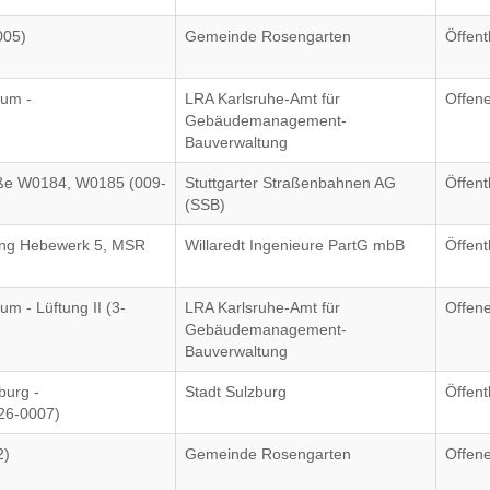
005)
Gemeinde Rosengarten
Öffent
rum -
LRA Karlsruhe-Amt für
Offen
Gebäudemanagement-
Bauverwaltung
aße W0184, W0185 (009-
Stuttgarter Straßenbahnen AG
Öffent
(SSB)
ung Hebewerk 5, MSR
Willaredt Ingenieure PartG mbB
Öffent
m - Lüftung II (3-
LRA Karlsruhe-Amt für
Offen
Gebäudemanagement-
Bauverwaltung
burg -
Stadt Sulzburg
Öffent
26-0007)
2)
Gemeinde Rosengarten
Offen