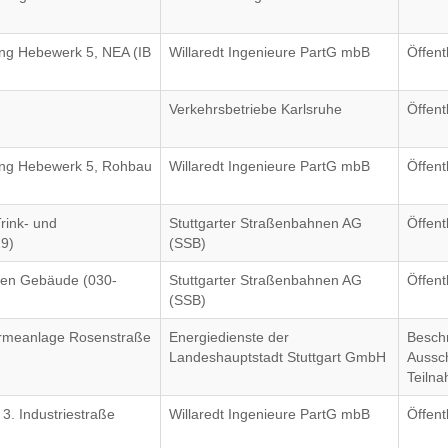
ng Hebewerk 5, NEA (IB
Willaredt Ingenieure PartG mbB
Öffent
Verkehrsbetriebe Karlsruhe
Öffent
ung Hebewerk 5, Rohbau
Willaredt Ingenieure PartG mbB
Öffent
rink- und
Stuttgarter Straßenbahnen AG
Öffent
19)
(SSB)
en Gebäude (030-
Stuttgarter Straßenbahnen AG
Öffent
(SSB)
ärmeanlage Rosenstraße
Energiedienste der
Besch
Landeshauptstadt Stuttgart GmbH
Aussc
Teiln
. Industriestraße
Willaredt Ingenieure PartG mbB
Öffent