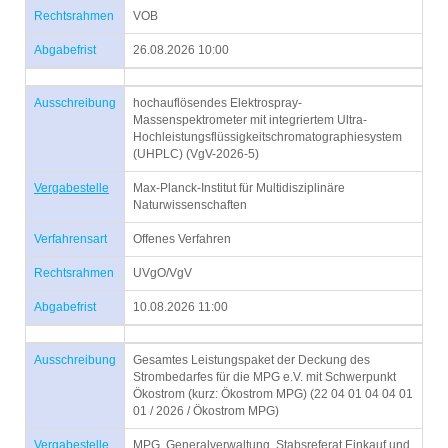
Rechtsrahmen
VOB
Abgabefrist
26.08.2026 10:00
Ausschreibung
hochauflösendes Elektrospray-
Massenspektrometer mit integriertem Ultra-
Hochleistungsflüssigkeitschromatographiesystem
(UHPLC) (VgV-2026-5)
Vergabestelle
Max-Planck-Institut für Multidisziplinäre
Naturwissenschaften
Verfahrensart
Offenes Verfahren
Rechtsrahmen
UVgO/VgV
Abgabefrist
10.08.2026 11:00
Ausschreibung
Gesamtes Leistungspaket der Deckung des
Strombedarfes für die MPG e.V. mit Schwerpunkt
Ökostrom (kurz: Ökostrom MPG) (22 04 01 04 04 01
01 / 2026 / Ökostrom MPG)
Vergabestelle
MPG, Generalverwaltung, Stabsreferat Einkauf und