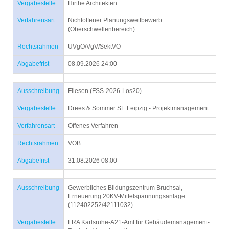
Vergabestelle
Hirthe Architekten
Verfahrensart
Nichtoffener Planungswettbewerb
(Oberschwellenbereich)
Rechtsrahmen
UVgO/VgV/SektVO
Abgabefrist
08.09.2026 24:00
Ausschreibung
Fliesen (FSS-2026-Los20)
Vergabestelle
Drees & Sommer SE Leipzig - Projektmanagement
Verfahrensart
Offenes Verfahren
Rechtsrahmen
VOB
Abgabefrist
31.08.2026 08:00
Ausschreibung
Gewerbliches Bildungszentrum Bruchsal,
Erneuerung 20KV-Mittelspannungsanlage
(112402252/42111032)
Vergabestelle
LRA Karlsruhe-A21-Amt für Gebäudemanagement-