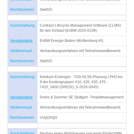
Rechtsrahmen
SektVO
Ausschreibung
Contract-Lifecycle-Management-Software (CLMS)
für den Einkauf (EnBW-2025-0108)
Vergabestelle
EnBW Energie Baden-Württemberg AG
Verfahrensart
Verhandlungsverfahren mit Teilnahmewettbewerb
Rechtsrahmen
SektVO
Ausschreibung
Klinikum Esslingen - TGA-HLSK-Planung LPH3 bis
9 der Kostengruppen 410, 420, 430, 470 -
7420_0600 (DRESO_S-2026-0045)
Vergabestelle
Drees & Sommer SE Stuttgart - Projektmanagement
Verfahrensart
Verhandlungsverfahren mit Teilnahmewettbewerb
Rechtsrahmen
UVgO/VgV
Ausschreibung
Neubau eines Wohnhauses und einer Förderstätte