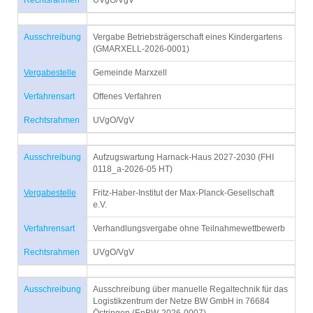
Rechtsrahmen
UVgO/VgV
Ausschreibung
Vergabe Betriebsträgerschaft eines Kindergartens
(GMARXELL-2026-0001)
Vergabestelle
Gemeinde Marxzell
Verfahrensart
Offenes Verfahren
Rechtsrahmen
UVgO/VgV
Ausschreibung
Aufzugswartung Harnack-Haus 2027-2030 (FHI
0118_a-2026-05 HT)
Vergabestelle
Fritz-Haber-Institut der Max-Planck-Gesellschaft
e.V.
Verfahrensart
Verhandlungsvergabe ohne Teilnahmewettbewerb
Rechtsrahmen
UVgO/VgV
Ausschreibung
Ausschreibung über manuelle Regaltechnik für das
Logistikzentrum der Netze BW GmbH in 76684