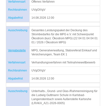
Verfahrensart
Offenes Verfahren
Rechtsrahmen
UVgO/VgV
Abgabefrist
14.08.2026 12:00
Ausschreibung
Gesamtes Leistungspaket der Deckung des
Strombedarfes für die MPG e.V. mit Schwerpunkt
Ökostrom (kurz: Ökostrom MPG) (22 04 01 04 04 01
01 / 2026 / Ökostrom MPG)
Vergabestelle
MPG, Generalverwaltung, Stabsreferat Einkauf und
Versicherungen, Team EK 1
Verfahrensart
Verhandlungsverfahren mit Teilnahmewettbewerb
Rechtsrahmen
UVgO/VgV
Abgabefrist
14.08.2026 12:00
Ausschreibung
Unterhalts-, Grund- und Glas-/Rahmenreinigung für
die Ludwig Guttmann Schule in Karlsbad-
Langensteinbach sowie Außenstelle Karlsruhe
(LRAKA_A21-2026-0005)