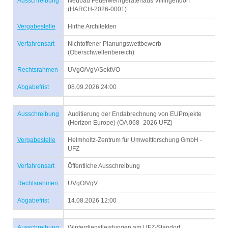
Ausschreibung
Neubau Feuerwehrgerätehaus Villingendorf
(HARCH-2026-0001)
Vergabestelle
Hirthe Architekten
Verfahrensart
Nichtoffener Planungswettbewerb
(Oberschwellenbereich)
Rechtsrahmen
UVgO/VgV/SektVO
Abgabefrist
08.09.2026 24:00
Ausschreibung
Auditierung der Endabrechnung von EUProjekte
(Horizon Europe) (ÖA 068_2026 UFZ)
Vergabestelle
Helmholtz-Zentrum für Umweltforschung GmbH -
UFZ
Verfahrensart
Öffentliche Ausschreibung
Rechtsrahmen
UVgO/VgV
Abgabefrist
14.08.2026 12:00
Ausschreibung
Winterdienstleistungen am UFZ-Standort