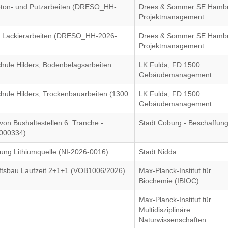
Beton- und Putzarbeiten (DRESO_HH-
Drees & Sommer SE Hambu
Projektmanagement
nd Lackierarbeiten (DRESO_HH-2026-
Drees & Sommer SE Hambu
Projektmanagement
chule Hilders, Bodenbelagsarbeiten
LK Fulda, FD 1500
Gebäudemanagement
chule Hilders, Trockenbauarbeiten (1300
LK Fulda, FD 1500
Gebäudemanagement
von Bushaltestellen 6. Tranche -
Stadt Coburg - Beschaffun
/000334)
ung Lithiumquelle (NI-2026-0016)
Stadt Nidda
tsbau Laufzeit 2+1+1 (VOB1006/2026)
Max-Planck-Institut für
Biochemie (IBIOC)
Max-Planck-Institut für
Multidisziplinäre
Naturwissenschaften