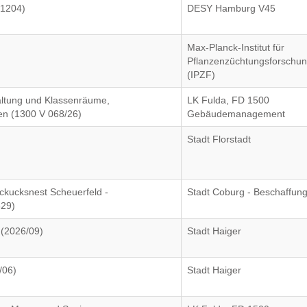
01204)
DESY Hamburg V45
Max-Planck-Institut für
Pflanzenzüchtungsforschu
(IPZF)
altung und Klassenräume,
LK Fulda, FD 1500
en (1300 V 068/26)
Gebäudemanagement
Stadt Florstadt
ckucksnest Scheuerfeld -
Stadt Coburg - Beschaffun
329)
 (2026/09)
Stadt Haiger
/06)
Stadt Haiger