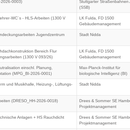
-2026-0003)
Stuttgarter Straßenbahnen
(SSB)
Lehrer-WC´s - HLS-Arbeiten (1300 V
LK Fulda, FD 1500
Gebäudemanagement
eindeckungsarbeiten Jugendzentrum
Stadt Nidda
hdachkonstruktion Bereich Flur
LK Fulda, FD 1500
ngsarbeiten (1300 V 093/26)
Gebäudemanagement
tralisation einschl. Planung,
Max-Planck-Institut für
tation (MPG_BI-2026-0001)
biologische Intelligenz (BI)
rm und Musikhalle, Heizung-, Lüftungs-
Stadt Nidda
arbeiten (DRESO_HH-2026-0018)
Drees & Sommer SE Hambu
Projektmanagement
echnische Anlagen + HS Rauchdicht
Drees & Sommer SE Hambu
Projektmanagement