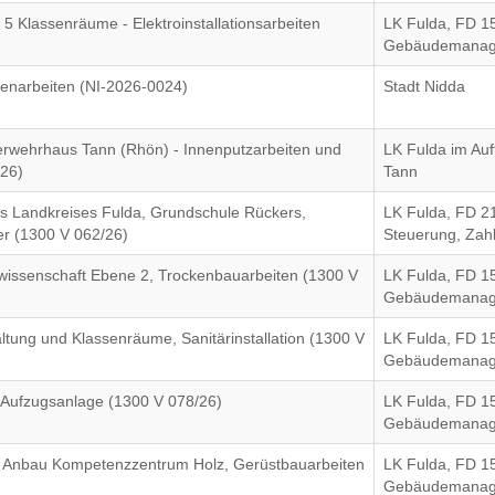
 Klassenräume - Elektroinstallationsarbeiten
LK Fulda, FD 1
Gebäudemana
senarbeiten (NI-2026-0024)
Stadt Nidda
erwehrhaus Tann (Rhön) - Innenputzarbeiten und
LK Fulda im Auf
/26)
Tann
es Landkreises Fulda, Grundschule Rückers,
LK Fulda, FD 2
her (1300 V 062/26)
Steuerung, Zah
wissenschaft Ebene 2, Trockenbauarbeiten (1300 V
LK Fulda, FD 1
Gebäudemana
tung und Klassenräume, Sanitärinstallation (1300 V
LK Fulda, FD 1
Gebäudemana
 Aufzugsanlage (1300 V 078/26)
LK Fulda, FD 1
Gebäudemana
 Anbau Kompetenzzentrum Holz, Gerüstbauarbeiten
LK Fulda, FD 1
Gebäudemana