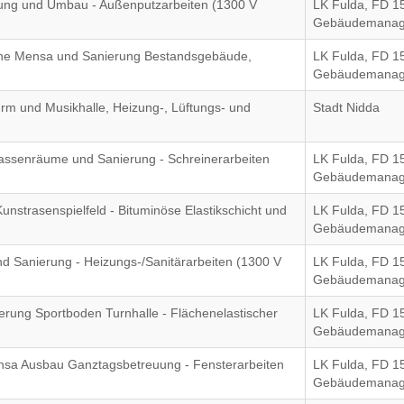
ung und Umbau - Außenputzarbeiten (1300 V
LK Fulda, FD 1
Gebäudemana
eine Mensa und Sanierung Bestandsgebäude,
LK Fulda, FD 1
Gebäudemana
rm und Musikhalle, Heizung-, Lüftungs- und
Stadt Nidda
assenräume und Sanierung - Schreinerarbeiten
LK Fulda, FD 1
Gebäudemana
nstrasenspielfeld - Bituminöse Elastikschicht und
LK Fulda, FD 1
Gebäudemana
d Sanierung - Heizungs-/Sanitärarbeiten (1300 V
LK Fulda, FD 1
Gebäudemana
uerung Sportboden Turnhalle - Flächenelastischer
LK Fulda, FD 1
Gebäudemana
nsa Ausbau Ganztagsbetreuung - Fensterarbeiten
LK Fulda, FD 1
Gebäudemana