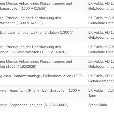
rung Mensa, Anbau eines Klassenraumes und
LK Fulda, FD 1
bauarbeiten (1300 V 018/26)
Gebäudemana
rg, Erneuerung der Überdachung des
LK Fulda im Auf
starbeiten (1300 V 147/26)
Gemeinde Pete
Brandwarnanlage, Elektroinstallation (1300 V
LK Fulda, FD 1
Gebäudemana
rg, Erneuerung der Überdachung des
LK Fulda im Auf
kenbau- u. Malerarbeiten (1300 V 153/26)
Gemeinde Pete
rung Mensa, Anbau eines Klassenraumes und
LK Fulda, FD 1
lag (1300 V 192/2026)
Gebäudemana
g einer Brandwarnanlage, Elektroinstallation (1300
LK Fulda, FD 1
Gebäudemana
erwehrhaus Tann (Rhön) - Estricharbeiten (1300 V
LK Fulda im Auf
Tann
eim, Abgasabsauganlage (NI-2026-0002)
Stadt Nidda