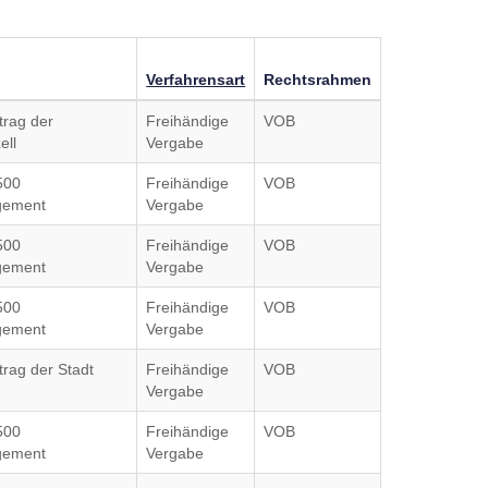
Verfahrensart
Rechtsrahmen
trag der
Freihändige
VOB
ell
Vergabe
500
Freihändige
VOB
gement
Vergabe
500
Freihändige
VOB
gement
Vergabe
500
Freihändige
VOB
gement
Vergabe
trag der Stadt
Freihändige
VOB
Vergabe
500
Freihändige
VOB
gement
Vergabe