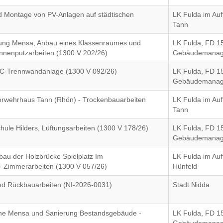
nd Montage von PV-Anlagen auf städtischen
LK Fulda im Auf
Tann
rung Mensa, Anbau eines Klassenraumes und
LK Fulda, FD 1
nnenputzarbeiten (1300 V 202/26)
Gebäudemana
 WC-Trennwandanlage (1300 V 092/26)
LK Fulda, FD 1
Gebäudemana
erwehrhaus Tann (Rhön) - Trockenbauarbeiten
LK Fulda im Auf
Tann
hule Hilders, Lüftungsarbeiten (1300 V 178/26)
LK Fulda, FD 1
Gebäudemana
bau der Holzbrücke Spielplatz Im
LK Fulda im Auf
 - Zimmerarbeiten (1300 V 057/26)
Hünfeld
und Rückbauarbeiten (NI-2026-0031)
Stadt Nidda
eine Mensa und Sanierung Bestandsgebäude -
LK Fulda, FD 1