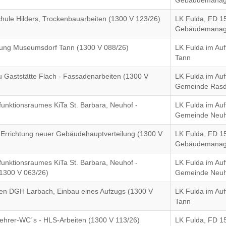
Gebäudemana
chule Hilders, Trockenbauarbeiten (1300 V 123/26)
LK Fulda, FD 1
Gebäudemana
ckung Museumsdorf Tann (1300 V 088/26)
LK Fulda im Auf
Tann
Gaststätte Flach - Fassadenarbeiten (1300 V
LK Fulda im Auf
Gemeinde Rasd
unktionsraumes KiTa St. Barbara, Neuhof -
LK Fulda im Auf
Gemeinde Neuh
Errichtung neuer Gebäudehauptverteilung (1300 V
LK Fulda, FD 1
Gebäudemana
unktionsraumes KiTa St. Barbara, Neuhof -
LK Fulda im Auf
1300 V 063/26)
Gemeinde Neuh
ten DGH Larbach, Einbau eines Aufzugs (1300 V
LK Fulda im Auf
Tann
Lehrer-WC´s - HLS-Arbeiten (1300 V 113/26)
LK Fulda, FD 1