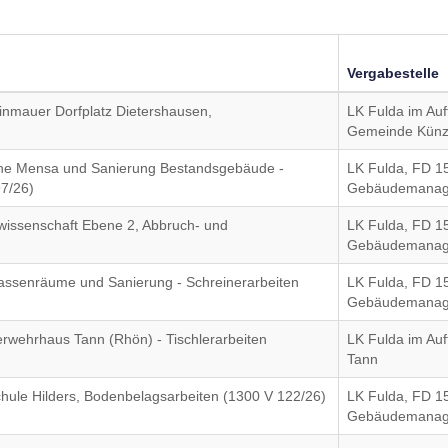
Vergabestelle
inmauer Dorfplatz Dietershausen,
LK Fulda im Auf
Gemeinde Künz
eine Mensa und Sanierung Bestandsgebäude -
LK Fulda, FD 1
7/26)
Gebäudemana
wissenschaft Ebene 2, Abbruch- und
LK Fulda, FD 1
Gebäudemana
assenräume und Sanierung - Schreinerarbeiten
LK Fulda, FD 1
Gebäudemana
rwehrhaus Tann (Rhön) - Tischlerarbeiten
LK Fulda im Auf
Tann
chule Hilders, Bodenbelagsarbeiten (1300 V 122/26)
LK Fulda, FD 1
Gebäudemana