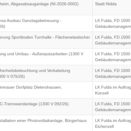
eim, Abgasabsauganlage (NI-2026-0002)
Stadt Nidda
nsa Ausbau Ganztagsbetreuung -
LK Fulda, FD 1500
26)
Gebäudemanagem
uerung Sportboden Turnhalle - Flächenelastischer
LK Fulda, FD 1500
Gebäudemanagem
ung und Umbau - Außenputzarbeiten (1300 V
LK Fulda, FD 1500
Gebäudemanagem
herheitsbeleuchtung und Verkabelung
LK Fulda, FD 1500
1300 V 075/26)
Gebäudemanagem
inmauer Dorfplatz Dietershausen,
LK Fulda im Auftr
Künzell
 WC-Trennwandanlage (1300 V 092/26)
LK Fulda, FD 1500
Gebäudemanagem
tallation einer Photovoltaikanlage, Bürgerhaus
LK Fulda im Auftr
Eichenzell