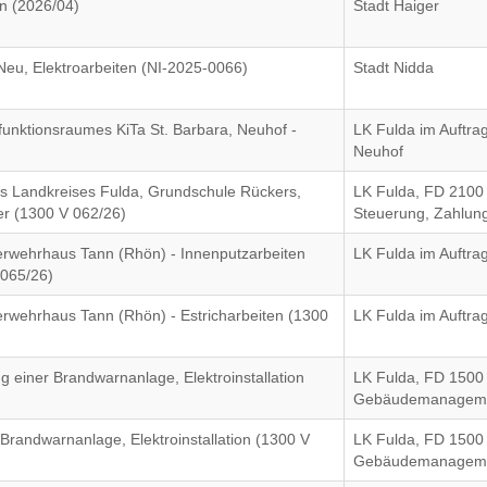
n (2026/04)
Stadt Haiger
eu, Elektroarbeiten (NI-2025-0066)
Stadt Nidda
unktionsraumes KiTa St. Barbara, Neuhof -
LK Fulda im Auftr
Neuhof
es Landkreises Fulda, Grundschule Rückers,
LK Fulda, FD 2100 
her (1300 V 062/26)
Steuerung, Zahlun
erwehrhaus Tann (Rhön) - Innenputzarbeiten
LK Fulda im Auftra
 065/26)
erwehrhaus Tann (Rhön) - Estricharbeiten (1300
LK Fulda im Auftra
 einer Brandwarnanlage, Elektroinstallation
LK Fulda, FD 1500
Gebäudemanagem
Brandwarnanlage, Elektroinstallation (1300 V
LK Fulda, FD 1500
Gebäudemanagem