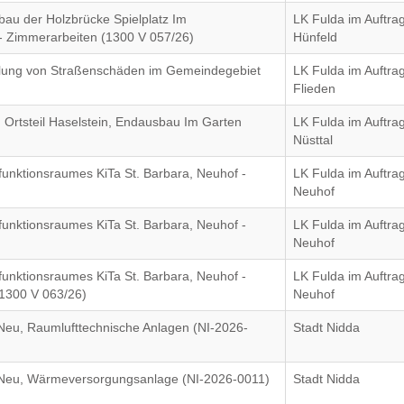
bau der Holzbrücke Spielplatz Im
LK Fulda im Auftrag
 - Zimmerarbeiten (1300 V 057/26)
Hünfeld
llung von Straßenschäden im Gemeindegebiet
LK Fulda im Auftr
Flieden
 Ortsteil Haselstein, Endausbau Im Garten
LK Fulda im Auftr
Nüsttal
unktionsraumes KiTa St. Barbara, Neuhof -
LK Fulda im Auftr
Neuhof
unktionsraumes KiTa St. Barbara, Neuhof -
LK Fulda im Auftr
Neuhof
unktionsraumes KiTa St. Barbara, Neuhof -
LK Fulda im Auftr
1300 V 063/26)
Neuhof
eu, Raumlufttechnische Anlagen (NI-2026-
Stadt Nidda
Neu, Wärmeversorgungsanlage (NI-2026-0011)
Stadt Nidda