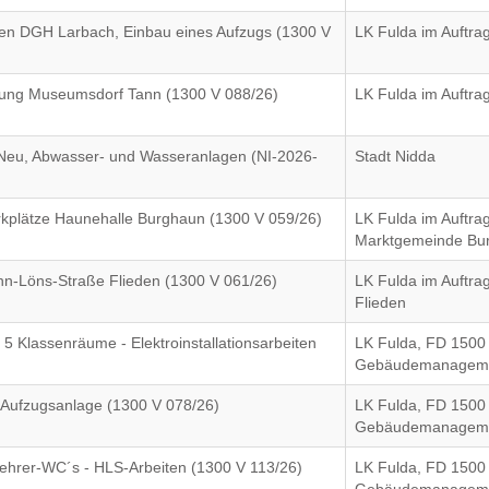
ten DGH Larbach, Einbau eines Aufzugs (1300 V
LK Fulda im Auftra
ckung Museumsdorf Tann (1300 V 088/26)
LK Fulda im Auftra
Neu, Abwasser- und Wasseranlagen (NI-2026-
Stadt Nidda
plätze Haunehalle Burghaun (1300 V 059/26)
LK Fulda im Auftra
Marktgemeinde Bu
-Löns-Straße Flieden (1300 V 061/26)
LK Fulda im Auftr
Flieden
 Klassenräume - Elektroinstallationsarbeiten
LK Fulda, FD 1500
Gebäudemanagem
 Aufzugsanlage (1300 V 078/26)
LK Fulda, FD 1500
Gebäudemanagem
Lehrer-WC´s - HLS-Arbeiten (1300 V 113/26)
LK Fulda, FD 1500