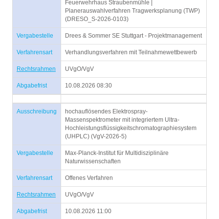
Feuerwehrhaus Straubenmühle |
Planerauswahlverfahren Tragwerksplanung (TWP)
(DRESO_S-2026-0103)
Vergabestelle
Drees & Sommer SE Stuttgart - Projektmanagement
Verfahrensart
Verhandlungsverfahren mit Teilnahmewettbewerb
Rechtsrahmen
UVgO/VgV
Abgabefrist
10.08.2026 08:30
Ausschreibung
hochauflösendes Elektrospray-
Massenspektrometer mit integriertem Ultra-
Hochleistungsflüssigkeitschromatographiesystem
(UHPLC) (VgV-2026-5)
Vergabestelle
Max-Planck-Institut für Multidisziplinäre
Naturwissenschaften
Verfahrensart
Offenes Verfahren
Rechtsrahmen
UVgO/VgV
Abgabefrist
10.08.2026 11:00