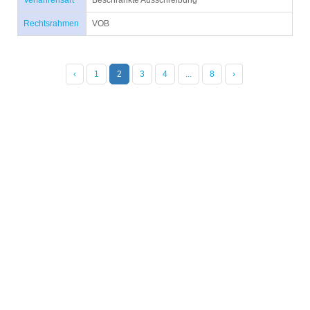
Verfahrensart
Beschränkte Ausschreibung
Rechtsrahmen
VOB
‹
1
2
3
4
...
8
›