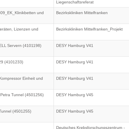
Liegenschaftsreferat
009_EK_Klinikbetten und
Bezirkskliniken Mittelfranken
eräten, Lizenzen und
Bezirkskliniken Mittelfranken_Projekt
ELL Servern (4101198)
DESY Hamburg V41
29 (4101233)
DESY Hamburg V41
 Kompressor Einheit und
DESY Hamburg V41
etra Tunnel (4501256)
DESY Hamburg V45
unnel (4501255)
DESY Hamburg V45
Deutsches Krebsforschungszentrum -