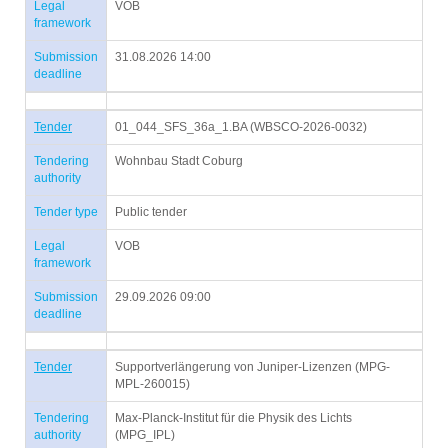
Legal
VOB
framework
Submission
31.08.2026 14:00
deadline
Tender
01_044_SFS_36a_1.BA (WBSCO-2026-0032)
Tendering
Wohnbau Stadt Coburg
authority
Tender type
Public tender
Legal
VOB
framework
Submission
29.09.2026 09:00
deadline
Tender
Supportverlängerung von Juniper-Lizenzen (MPG-
MPL-260015)
Tendering
Max-Planck-Institut für die Physik des Lichts
authority
(MPG_IPL)