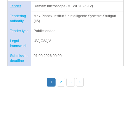
Tender
Ramam microscope (MEWE2026-12)
Tendering
Max-Planck-Institut für Intelligente Systeme-Stuttgart
authority
(IIS)
Tender type
Public tender
Legal
UVgO/VgV
framework
Submission
01.09.2026 09:00
deadline
1
2
3
›