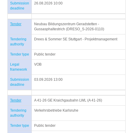
Submission
26.08.2026 10:00
deadline
Tender
Neubau Bildungszentrum Geradstetten -
Gussasphaltestrich (DRESO_S-2026-0110)
Tendering
Drees & Sommer SE Stuttgart - Projektmanagement
authority
Tender type
Public tender
Legal
VOB
framework
Submission
03.09.2026 13:00
deadline
Tender
A 41-26 GE Kraichgaubahn LWL (A 41-26)
Tendering
Verkehrsbetriebe Karlsruhe
authority
Tender type
Public tender