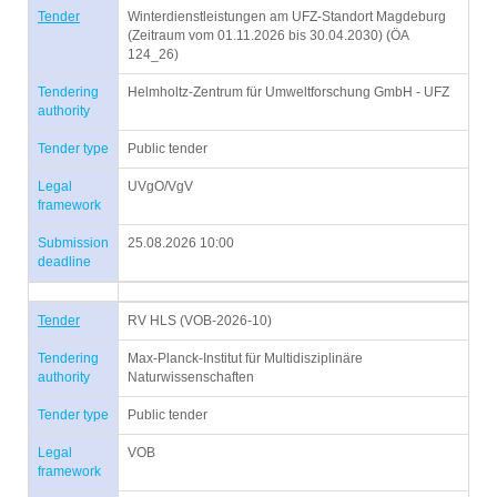
Tender
Winterdienstleistungen am UFZ-Standort Magdeburg
(Zeitraum vom 01.11.2026 bis 30.04.2030) (ÖA
124_26)
Tendering
Helmholtz-Zentrum für Umweltforschung GmbH - UFZ
authority
Tender type
Public tender
Legal
UVgO/VgV
framework
Submission
25.08.2026 10:00
deadline
Tender
RV HLS (VOB-2026-10)
Tendering
Max-Planck-Institut für Multidisziplinäre
authority
Naturwissenschaften
Tender type
Public tender
Legal
VOB
framework