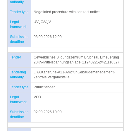
authority
Tender type
Negotiated procedure with contract notice
Legal
UVgO/VgV
framework
Submission
03.09.2026 12:00
deadline
Tender
Gewerbliches Bildungszentrum Bruchsal, Erneuerung
20KV-Mittelspannungsanlage (112402252/42111032)
Tendering
LRA Karlsruhe-A21-Amt für Gebäudemanagement-
authority
Zentrale Vergabestelle
Tender type
Public tender
Legal
VOB
framework
Submission
02.09.2026 10:00
deadline