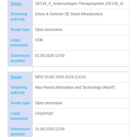
Tender
VE139_4_Außenanlagen Therapiegarten (VE139_4)
Tendering
Drees & Sommer SE Smart Infrastructure
authority
Tender type
Open procedure
Legal
VOB
framework
Submission
01.09.2026 13:00
deadline
Tender
MPG SUSE 2026-2029 (1314)
Tendering
Max Planck Information and Technology (MaxIT)
authority
Tender type
Open procedure
Legal
UVgO/VgV
framework
Submission
31.08.2026 12:00
deadline