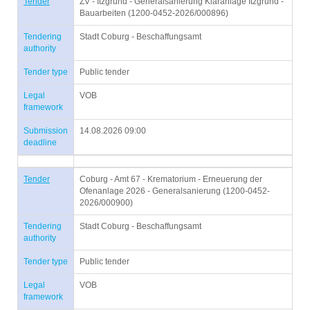
Tender
ZV - Itzgrund - Generalsanierung Kläranlage Itzgrund -
Bauarbeiten (1200-0452-2026/000896)
Tendering
Stadt Coburg - Beschaffungsamt
authority
Tender type
Public tender
Legal
VOB
framework
Submission
14.08.2026 09:00
deadline
Tender
Coburg - Amt 67 - Krematorium - Erneuerung der
Ofenanlage 2026 - Generalsanierung (1200-0452-
2026/000900)
Tendering
Stadt Coburg - Beschaffungsamt
authority
Tender type
Public tender
Legal
VOB
framework