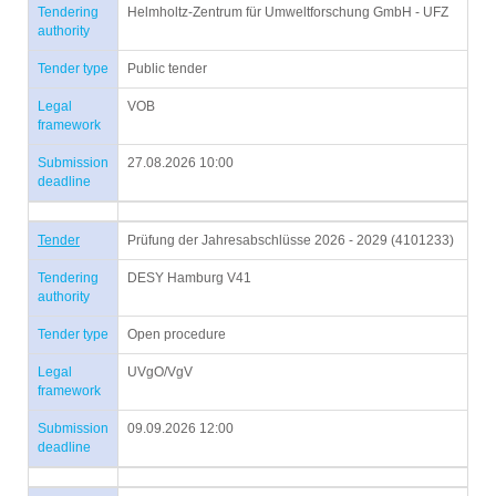
Tendering
Helmholtz-Zentrum für Umweltforschung GmbH - UFZ
authority
Tender type
Public tender
Legal
VOB
framework
Submission
27.08.2026 10:00
deadline
Tender
Prüfung der Jahresabschlüsse 2026 - 2029 (4101233)
Tendering
DESY Hamburg V41
authority
Tender type
Open procedure
Legal
UVgO/VgV
framework
Submission
09.09.2026 12:00
deadline