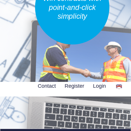
point-and-click
simplicity
Contact
Register
Login