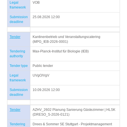
Legal
VOB
framework
Submission
25.08.2026 12:00
deadline
Tender
Kantinenbetrieb und Veranstaltungscatering
(MPG_IEB-2026-0001)
Tendering
Max-Planck-Institut für Biologie (IEB)
authority
Tender type
Public tender
Legal
UVgO/VgV
framework
Submission
10.09.2026 12:00
deadline
Tender
AZHV_2602 Planung Sanierung Gästezimmer | HLSK
(DRESO_S-2026-0121)
Tendering
Drees & Sommer SE Stuttgart - Projektmanagement