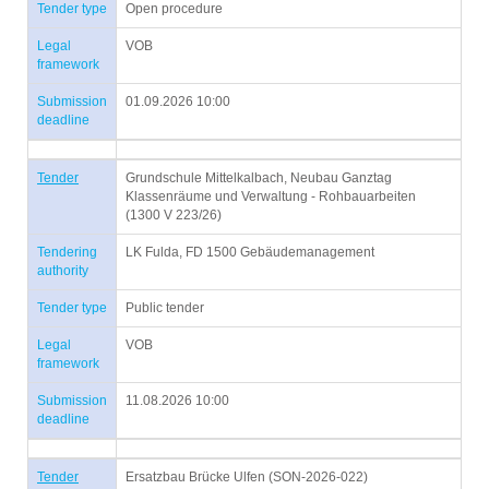
Tender type
Open procedure
Legal
VOB
framework
Submission
01.09.2026 10:00
deadline
Tender
Grundschule Mittelkalbach, Neubau Ganztag
Klassenräume und Verwaltung - Rohbauarbeiten
(1300 V 223/26)
Tendering
LK Fulda, FD 1500 Gebäudemanagement
authority
Tender type
Public tender
Legal
VOB
framework
Submission
11.08.2026 10:00
deadline
Tender
Ersatzbau Brücke Ulfen (SON-2026-022)