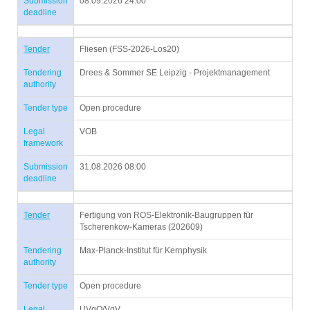
Submission
08.09.2026 24:00
deadline
Tender
Fliesen (FSS-2026-Los20)
Tendering
Drees & Sommer SE Leipzig - Projektmanagement
authority
Tender type
Open procedure
Legal
VOB
framework
Submission
31.08.2026 08:00
deadline
Tender
Fertigung von ROS-Elektronik-Baugruppen für
Tscherenkow-Kameras (202609)
Tendering
Max-Planck-Institut für Kernphysik
authority
Tender type
Open procedure
Legal
UVgO/VgV