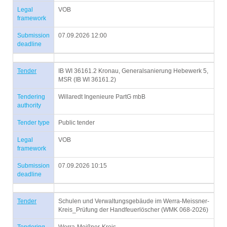
Legal
VOB
framework
Submission
07.09.2026 12:00
deadline
Tender
IB WI 36161.2 Kronau, Generalsanierung Hebewerk 5,
MSR (IB WI 36161.2)
Tendering
Willaredt Ingenieure PartG mbB
authority
Tender type
Public tender
Legal
VOB
framework
Submission
07.09.2026 10:15
deadline
Tender
Schulen und Verwaltungsgebäude im Werra-Meissner-
Kreis_Prüfung der Handfeuerlöscher (WMK 068-2026)