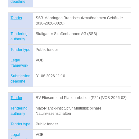
deadline
Tender
SSB-Möhringen Brandschutzmaßnahmen Gebäude
(030-2026-0020)
Tendering
Stuttgarter Straßenbahnen AG (SSB)
authority
Tender type
Public tender
Legal
VOB
framework
Submission
31.08.2026 11:10
deadline
Tender
RV Fliesen- und Plattenarbeiten (P24) (VOB-2026-02)
Tendering
Max-Planck-Institut für Multidisziplinäre
authority
Naturwissenschaften
Tender type
Public tender
Legal
VOB