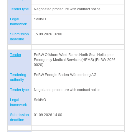
Tender type
Negotiated procedure with contract notice
Legal
SektVO
framework
Submission
15.09.2026 16:00
deadline
Tender
EnBW Offshore Wind Farms North Sea: Helicopter
Emergency Medical Services (HEMS) (EnBW-2026-
0020)
Tendering
EnBW Energie Baden-Württemberg AG
authority
Tender type
Negotiated procedure with contract notice
Legal
SektVO
framework
Submission
01.09.2026 14:00
deadline