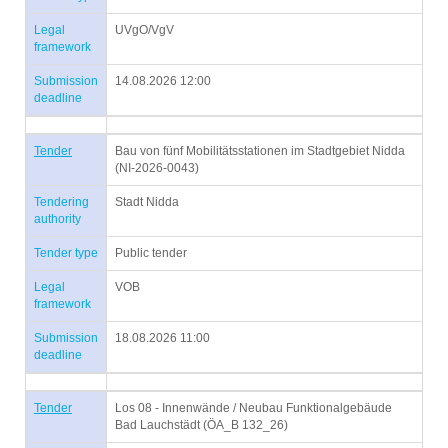
Legal
UVgO/VgV
framework
Submission
14.08.2026 12:00
deadline
Tender
Bau von fünf Mobilitätsstationen im Stadtgebiet Nidda
(NI-2026-0043)
Tendering
Stadt Nidda
authority
Tender type
Public tender
Legal
VOB
framework
Submission
18.08.2026 11:00
deadline
Tender
Los 08 - Innenwände / Neubau Funktionalgebäude
Bad Lauchstädt (ÖA_B 132_26)