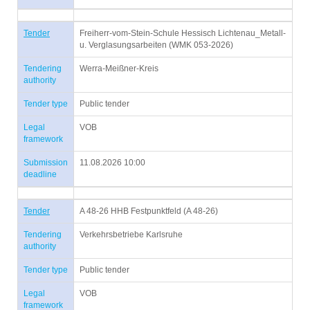
Tender
Freiherr-vom-Stein-Schule Hessisch Lichtenau_Metall-
u. Verglasungsarbeiten (WMK 053-2026)
Tendering
Werra-Meißner-Kreis
authority
Tender type
Public tender
Legal
VOB
framework
Submission
11.08.2026 10:00
deadline
Tender
A 48-26 HHB Festpunktfeld (A 48-26)
Tendering
Verkehrsbetriebe Karlsruhe
authority
Tender type
Public tender
Legal
VOB
framework