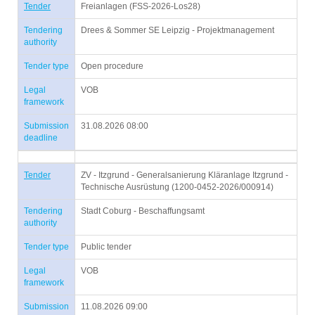
Tender
Freianlagen (FSS-2026-Los28)
Tendering
Drees & Sommer SE Leipzig - Projektmanagement
authority
Tender type
Open procedure
Legal
VOB
framework
Submission
31.08.2026 08:00
deadline
Tender
ZV - Itzgrund - Generalsanierung Kläranlage Itzgrund -
Technische Ausrüstung (1200-0452-2026/000914)
Tendering
Stadt Coburg - Beschaffungsamt
authority
Tender type
Public tender
Legal
VOB
framework
Submission
11.08.2026 09:00