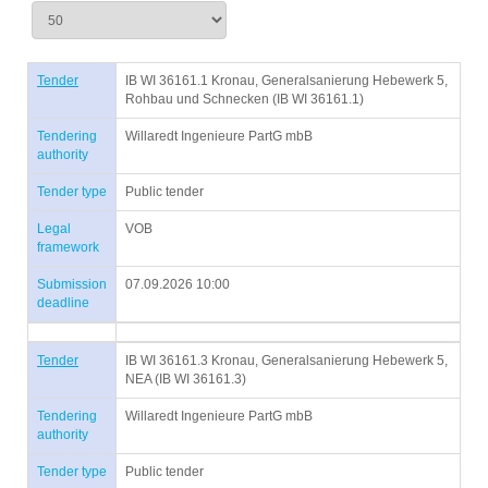
Tender
IB WI 36161.1 Kronau, Generalsanierung Hebewerk 5,
Rohbau und Schnecken (IB WI 36161.1)
Tendering
Willaredt Ingenieure PartG mbB
authority
Tender type
Public tender
Legal
VOB
framework
Submission
07.09.2026 10:00
deadline
Tender
IB WI 36161.3 Kronau, Generalsanierung Hebewerk 5,
NEA (IB WI 36161.3)
Tendering
Willaredt Ingenieure PartG mbB
authority
Tender type
Public tender