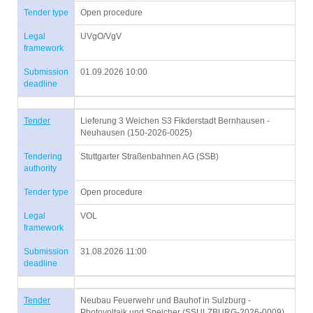
Tender type
Open procedure
Legal
UVgO/VgV
framework
Submission
01.09.2026 10:00
deadline
Tender
Lieferung 3 Weichen S3 Fikderstadt Bernhausen -
Neuhausen (150-2026-0025)
Tendering
Stuttgarter Straßenbahnen AG (SSB)
authority
Tender type
Open procedure
Legal
VOL
framework
Submission
31.08.2026 11:00
deadline
Tender
Neubau Feuerwehr und Bauhof in Sulzburg -
Photovoltaik und Speicher (SSULZBURG-2026-0009)