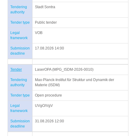
Tendering
Stadt Sontra
authority
Tender type
Public tender
Legal
VOB
framework
Submission
17.08.2026 14:00
deadline
Tender
LaserOPA (MPG_ISDM-2026-0010)
Tendering
Max-Planck-Institut für Struktur und Dynamik der
authority
Materie (ISDM)
Tender type
Open procedure
Legal
UVgO/VgV
framework
Submission
31.08.2026 12:00
deadline