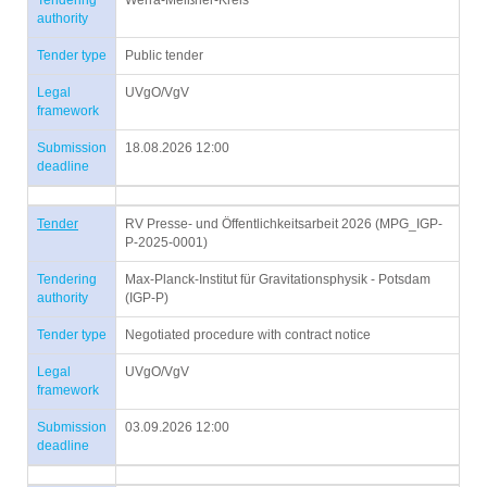
Tendering
Werra-Meißner-Kreis
authority
Tender type
Public tender
Legal
UVgO/VgV
framework
Submission
18.08.2026 12:00
deadline
Tender
RV Presse- und Öffentlichkeitsarbeit 2026 (MPG_IGP-
P-2025-0001)
Tendering
Max-Planck-Institut für Gravitationsphysik - Potsdam
authority
(IGP-P)
Tender type
Negotiated procedure with contract notice
Legal
UVgO/VgV
framework
Submission
03.09.2026 12:00
deadline