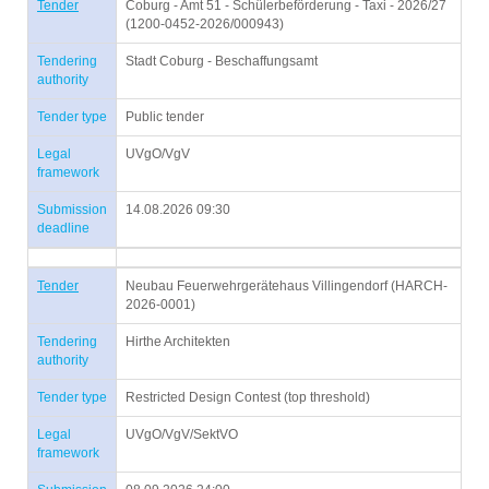
Tender
Coburg - Amt 51 - Schülerbeförderung - Taxi - 2026/27
(1200-0452-2026/000943)
Tendering
Stadt Coburg - Beschaffungsamt
authority
Tender type
Public tender
Legal
UVgO/VgV
framework
Submission
14.08.2026 09:30
deadline
Tender
Neubau Feuerwehrgerätehaus Villingendorf (HARCH-
2026-0001)
Tendering
Hirthe Architekten
authority
Tender type
Restricted Design Contest (top threshold)
Legal
UVgO/VgV/SektVO
framework