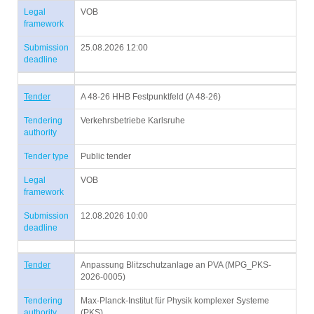
Legal
VOB
framework
Submission
25.08.2026 12:00
deadline
Tender
A 48-26 HHB Festpunktfeld (A 48-26)
Tendering
Verkehrsbetriebe Karlsruhe
authority
Tender type
Public tender
Legal
VOB
framework
Submission
12.08.2026 10:00
deadline
Tender
Anpassung Blitzschutzanlage an PVA (MPG_PKS-
2026-0005)
Tendering
Max-Planck-Institut für Physik komplexer Systeme
authority
(PKS)