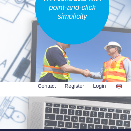
point-and-click
simplicity
Contact
Register
Login