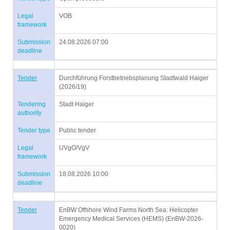
Legal
VOB
framework
Submission
24.08.2026 07:00
deadline
Tender
Durchführung Forstbetriebsplanung Stadtwald Haiger
(2026/19)
Tendering
Stadt Haiger
authority
Tender type
Public tender
Legal
UVgO/VgV
framework
Submission
18.08.2026 10:00
deadline
Tender
EnBW Offshore Wind Farms North Sea: Helicopter
Emergency Medical Services (HEMS) (EnBW-2026-
0020)