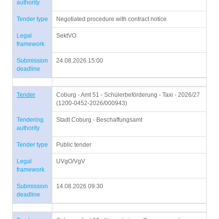
authority
Tender type
Negotiated procedure with contract notice
Legal
SektVO
framework
Submission
24.08.2026 15:00
deadline
Tender
Coburg - Amt 51 - Schülerbeförderung - Taxi - 2026/27
(1200-0452-2026/000943)
Tendering
Stadt Coburg - Beschaffungsamt
authority
Tender type
Public tender
Legal
UVgO/VgV
framework
Submission
14.08.2026 09:30
deadline