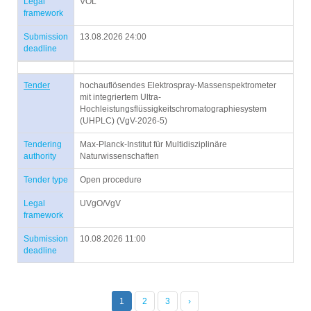
Legal
VOL
framework
Submission
13.08.2026 24:00
deadline
Tender
hochauflösendes Elektrospray-Massenspektrometer
mit integriertem Ultra-
Hochleistungsflüssigkeitschromatographiesystem
(UHPLC) (VgV-2026-5)
Tendering
Max-Planck-Institut für Multidisziplinäre
authority
Naturwissenschaften
Tender type
Open procedure
Legal
UVgO/VgV
framework
Submission
10.08.2026 11:00
deadline
1
2
3
›