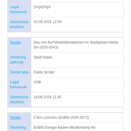
Legal
UVgO/VgV
framework
Submission
03.09.2026 12:00
deadline
Tender
Bau von fünf Mobilitätsstationen im Stadtgebiet Nidda
(NI-2026-0043)
Tendering
Stadt Nidda
authority
Tender type
Public tender
Legal
VOB
framework
Submission
18.08.2026 11:00
deadline
Tender
Citrix Lizenzen (EnBW-2026-0072)
Tendering
EnBW Energie Baden-Württemberg AG