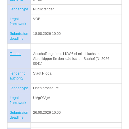
Tender type
Public tender
Legal
VOB
framework
Submission
18.08.2026 10:00
deadline
Tender
Anschaffung eines LKW 6x4 mit Liftachse und
Abrollkipper für den städtischen Bauhof (NI-2026-
0041)
Tendering
Stadt Nidda
authority
Tender type
Open procedure
Legal
UVgO/VgV
framework
Submission
26.08.2026 10:00
deadline