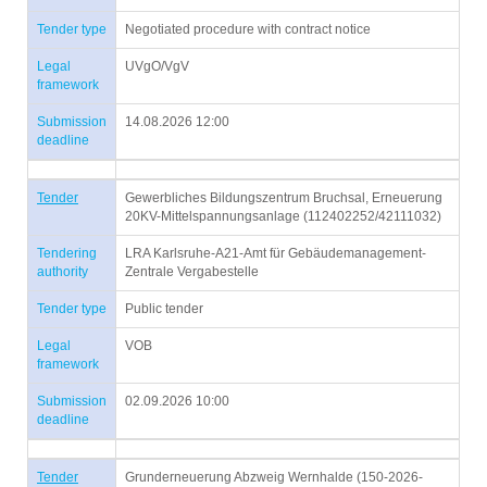
Tender type
Negotiated procedure with contract notice
Legal
UVgO/VgV
framework
Submission
14.08.2026 12:00
deadline
Tender
Gewerbliches Bildungszentrum Bruchsal, Erneuerung
20KV-Mittelspannungsanlage (112402252/42111032)
Tendering
LRA Karlsruhe-A21-Amt für Gebäudemanagement-
authority
Zentrale Vergabestelle
Tender type
Public tender
Legal
VOB
framework
Submission
02.09.2026 10:00
deadline
Tender
Grunderneuerung Abzweig Wernhalde (150-2026-