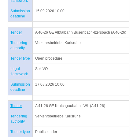
framework
Submission
15.09.2026 10:00
deadline
Tender
A 40-26 GE Albtalbahn Busenbach-Ittersbach (A 40-26)
Tendering
Verkehrsbetriebe Karlsruhe
authority
Tender type
Open procedure
Legal
SektVO
framework
Submission
17.08.2026 10:00
deadline
Tender
A 41-26 GE Kraichgaubahn LWL (A 41-26)
Tendering
Verkehrsbetriebe Karlsruhe
authority
Tender type
Public tender