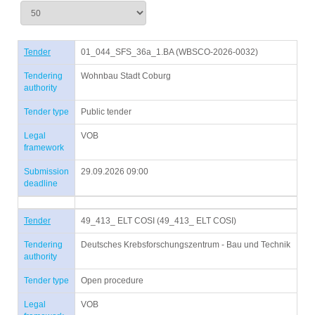
Tender
01_044_SFS_36a_1.BA (WBSCO-2026-0032)
Tendering
Wohnbau Stadt Coburg
authority
Tender type
Public tender
Legal
VOB
framework
Submission
29.09.2026 09:00
deadline
Tender
49_413_ ELT COSI (49_413_ ELT COSI)
Tendering
Deutsches Krebsforschungszentrum - Bau und Technik
authority
Tender type
Open procedure
Legal
VOB