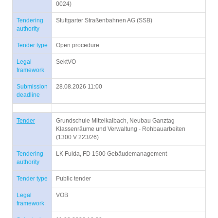
0024)
Tendering
Stuttgarter Straßenbahnen AG (SSB)
authority
Tender type
Open procedure
Legal
SektVO
framework
Submission
28.08.2026 11:00
deadline
Tender
Grundschule Mittelkalbach, Neubau Ganztag
Klassenräume und Verwaltung - Rohbauarbeiten
(1300 V 223/26)
Tendering
LK Fulda, FD 1500 Gebäudemanagement
authority
Tender type
Public tender
Legal
VOB
framework