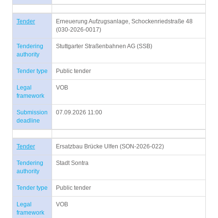
Tender
Erneuerung Aufzugsanlage, Schockenriedstraße 48
(030-2026-0017)
Tendering
Stuttgarter Straßenbahnen AG (SSB)
authority
Tender type
Public tender
Legal
VOB
framework
Submission
07.09.2026 11:00
deadline
Tender
Ersatzbau Brücke Ulfen (SON-2026-022)
Tendering
Stadt Sontra
authority
Tender type
Public tender
Legal
VOB
framework