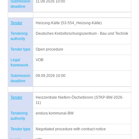
Submission
11.08.2026 10:00
deadline
Tender
Heizung-Kälte (53-554_Heizung-Kälte)
Tendering
Deutsches Krebsforschungszentrum - Bau und Technik
authority
Tender type
Open procedure
Legal
VOB
framework
Submission
09.09.2026 10:00
deadline
Tender
Heizzentrale Niefern-Öschelbronn (STKP-BW-2026-
11)
Tendering
endura kommunal-BW
authority
Tender type
Negotiated procedure with contract notice