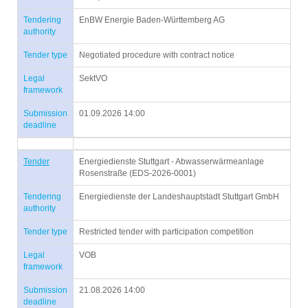
Tendering
EnBW Energie Baden-Württemberg AG
authority
Tender type
Negotiated procedure with contract notice
Legal
SektVO
framework
Submission
01.09.2026 14:00
deadline
Tender
Energiedienste Stuttgart - Abwasserwärmeanlage
Rosenstraße (EDS-2026-0001)
Tendering
Energiedienste der Landeshauptstadt Stuttgart GmbH
authority
Tender type
Restricted tender with participation competition
Legal
VOB
framework
Submission
21.08.2026 14:00
deadline