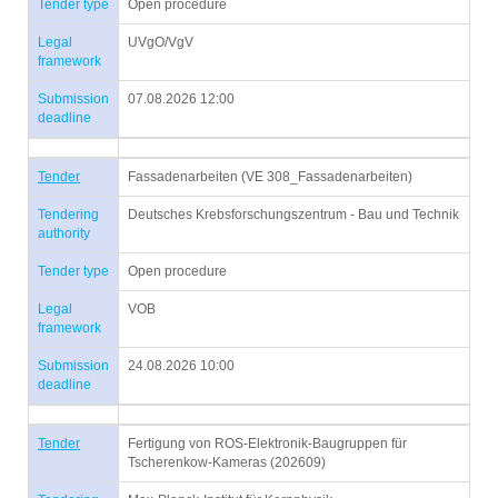
Tender type
Open procedure
Legal
UVgO/VgV
framework
Submission
07.08.2026 12:00
deadline
Tender
Fassadenarbeiten (VE 308_Fassadenarbeiten)
Tendering
Deutsches Krebsforschungszentrum - Bau und Technik
authority
Tender type
Open procedure
Legal
VOB
framework
Submission
24.08.2026 10:00
deadline
Tender
Fertigung von ROS-Elektronik-Baugruppen für
Tscherenkow-Kameras (202609)