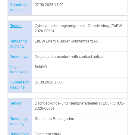
Submission
07.08.2026 13:00
deadline
Tender
Cyberversicherungsprogramm - Grundvertrag (EnBW-
2026-0069)
Tendering
EnBW Energie Baden-Württemberg AG
authority
Tender type
Negotiated procedure with contract notice
Legal
SektVO
framework
Submission
07.08.2026 13:00
deadline
Tender
Dachdeckungs- und Klempnerarbeiten (VE05) (GROS-
2026-0006)
Tendering
Gemeinde Rosengarten
authority
Tender type
Open procedure