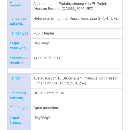
Tender
Auditierung der Endabrechnung von EUProjekte
(Horizon Europe) (ÖA 068_2026 UFZ)
Tendering
Helmholtz-Zentrum für Umweltforschung GmbH - UFZ
authority
Tender type
Public tender
Legal
UVgO/VgV
framework
Submission
14.08.2026 12:00
deadline
Tender
Austausch von 10 Druckhaltern inklusive Kompressor
Einheit und Steuerung (4101254)
Tendering
DESY Hamburg V41
authority
Tender type
Open procedure
Legal
UVgO/VgV
framework