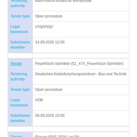
Tendering
Max-Planck-Institut für Kernphysik
authority
Tender type
Open procedure
Legal
UVgO/VgV
framework
Submission
14.09.2026 12:00
deadline
Tender
Feuerlösch-Sprinkler (51_474_Feuerlösch-Sprinkler)
Tendering
Deutsches Krebsforschungszentrum - Bau und Technik
authority
Tender type
Open procedure
Legal
VOB
framework
Submission
08.09.2026 10:00
deadline