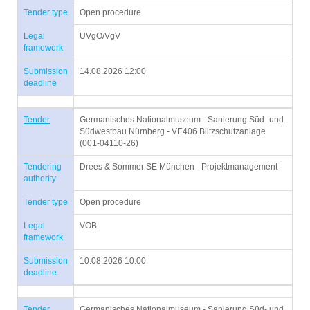
Tender type
Open procedure
Legal
UVgO/VgV
framework
Submission
14.08.2026 12:00
deadline
Tender
Germanisches Nationalmuseum - Sanierung Süd- und
Südwestbau Nürnberg - VE406 Blitzschutzanlage
(001-04110-26)
Tendering
Drees & Sommer SE München - Projektmanagement
authority
Tender type
Open procedure
Legal
VOB
framework
Submission
10.08.2026 10:00
deadline
Tender
Germanisches Nationalmuseum - Sanierung Süd- und