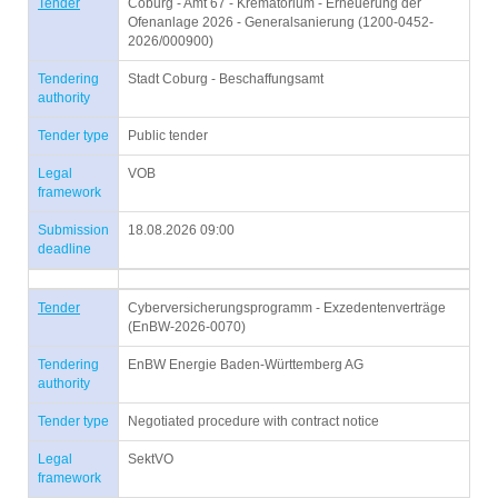
Tender
Coburg - Amt 67 - Krematorium - Erneuerung der
Ofenanlage 2026 - Generalsanierung (1200-0452-
2026/000900)
Tendering
Stadt Coburg - Beschaffungsamt
authority
Tender type
Public tender
Legal
VOB
framework
Submission
18.08.2026 09:00
deadline
Tender
Cyberversicherungsprogramm - Exzedentenverträge
(EnBW-2026-0070)
Tendering
EnBW Energie Baden-Württemberg AG
authority
Tender type
Negotiated procedure with contract notice
Legal
SektVO
framework