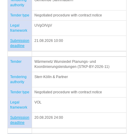
Tendering
Gemeinde Steinmauern
authority
Tender type
Negotiated procedure with contract notice
Legal
UVgO/VgV
framework
Submission
21.08.2026 10:00
deadline
Tender
Wärmenetz Wunsiedel Planungs- und
Koordinierungsleistungen (STKP-BY-2026-11)
Tendering
Sterr-Kölln & Partner
authority
Tender type
Negotiated procedure with contract notice
Legal
VOL
framework
Submission
20.08.2026 24:00
deadline