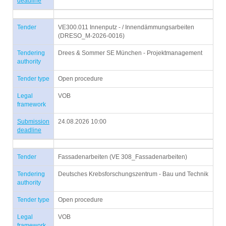
deadline
Tender
VE300.011 Innenputz - / Innendämmungsarbeiten
(DRESO_M-2026-0016)
Tendering
Drees & Sommer SE München - Projektmanagement
authority
Tender type
Open procedure
Legal
VOB
framework
Submission
24.08.2026 10:00
deadline
Tender
Fassadenarbeiten (VE 308_Fassadenarbeiten)
Tendering
Deutsches Krebsforschungszentrum - Bau und Technik
authority
Tender type
Open procedure
Legal
VOB
framework