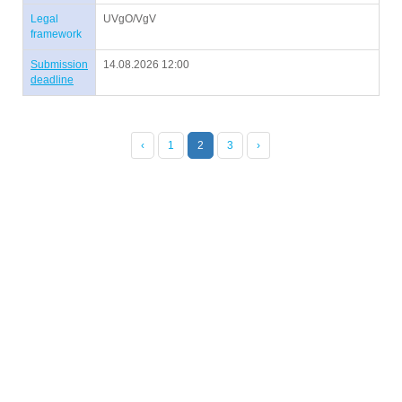
Legal
UVgO/VgV
framework
Submission
14.08.2026 12:00
deadline
‹
1
2
3
›