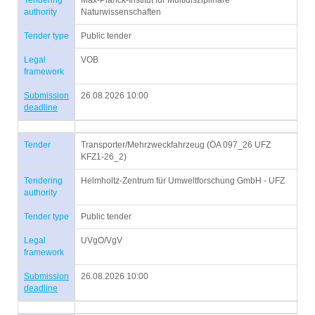
Tendering
Max-Planck-Institut für Multidisziplinäre
authority
Naturwissenschaften
Tender type
Public tender
Legal
VOB
framework
Submission
26.08.2026 10:00
deadline
Tender
Transporter/Mehrzweckfahrzeug (ÖA 097_26 UFZ
KFZ1-26_2)
Tendering
Helmholtz-Zentrum für Umweltforschung GmbH - UFZ
authority
Tender type
Public tender
Legal
UVgO/VgV
framework
Submission
26.08.2026 10:00
deadline