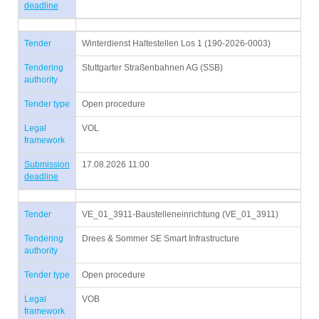
deadline
Tender
Winterdienst Haltestellen Los 1 (190-2026-0003)
Tendering
Stuttgarter Straßenbahnen AG (SSB)
authority
Tender type
Open procedure
Legal
VOL
framework
Submission
17.08.2026 11:00
deadline
Tender
VE_01_3911-Baustelleneinrichtung (VE_01_3911)
Tendering
Drees & Sommer SE Smart Infrastructure
authority
Tender type
Open procedure
Legal
VOB
framework