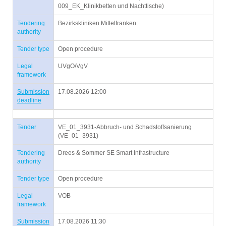
009_EK_Klinikbetten und Nachttische)
Tendering
Bezirkskliniken Mittelfranken
authority
Tender type
Open procedure
Legal
UVgO/VgV
framework
Submission
17.08.2026 12:00
deadline
Tender
VE_01_3931-Abbruch- und Schadstoffsanierung
(VE_01_3931)
Tendering
Drees & Sommer SE Smart Infrastructure
authority
Tender type
Open procedure
Legal
VOB
framework
Submission
17.08.2026 11:30