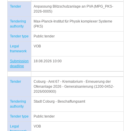
Tender
Anpassung Blitzschutzanlage an PVA (MPG_PKS-
2026-0005)
Tendering
Max-Planck-Institut für Physik komplexer Systeme
authority
(PKS)
Tender type
Public tender
Legal
VOB
framework
Submission
18.08.2026 10:00
deadline
Tender
Coburg - Amt 67 - Krematorium - Erneuerung der
Ofenanlage 2026 - Generalsanierung (1200-0452-
2026/000900)
Tendering
Stadt Coburg - Beschaffungsamt
authority
Tender type
Public tender
Legal
VOB