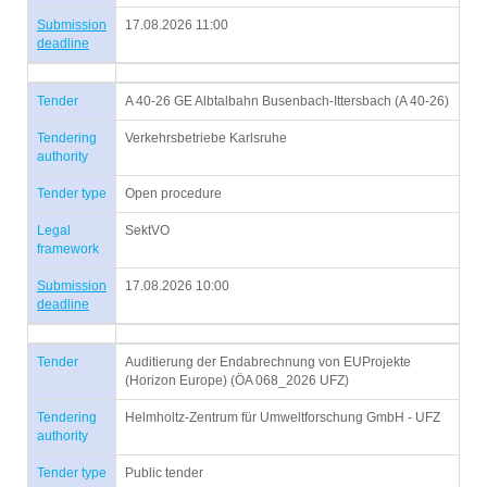
Submission
17.08.2026 11:00
deadline
Tender
A 40-26 GE Albtalbahn Busenbach-Ittersbach (A 40-26)
Tendering
Verkehrsbetriebe Karlsruhe
authority
Tender type
Open procedure
Legal
SektVO
framework
Submission
17.08.2026 10:00
deadline
Tender
Auditierung der Endabrechnung von EUProjekte
(Horizon Europe) (ÖA 068_2026 UFZ)
Tendering
Helmholtz-Zentrum für Umweltforschung GmbH - UFZ
authority
Tender type
Public tender