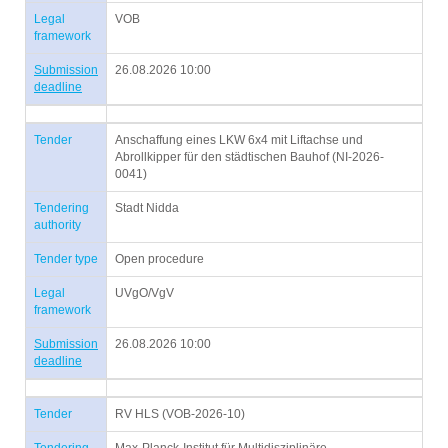
Legal
VOB
framework
Submission
26.08.2026 10:00
deadline
Tender
Anschaffung eines LKW 6x4 mit Liftachse und
Abrollkipper für den städtischen Bauhof (NI-2026-
0041)
Tendering
Stadt Nidda
authority
Tender type
Open procedure
Legal
UVgO/VgV
framework
Submission
26.08.2026 10:00
deadline
Tender
RV HLS (VOB-2026-10)