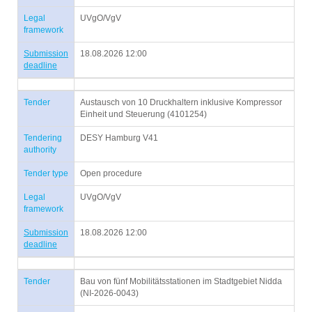
Legal
UVgO/VgV
framework
Submission
18.08.2026 12:00
deadline
Tender
Austausch von 10 Druckhaltern inklusive Kompressor
Einheit und Steuerung (4101254)
Tendering
DESY Hamburg V41
authority
Tender type
Open procedure
Legal
UVgO/VgV
framework
Submission
18.08.2026 12:00
deadline
Tender
Bau von fünf Mobilitätsstationen im Stadtgebiet Nidda
(NI-2026-0043)