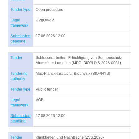
Tender type
Open procedure
Legal
UVgO/VgV
framework
Submission
17.08.2026 12:00
deadline
Tender
Schlosserarbeiten, Ertüchtigung von Sonnenschutz
Aluminium-Lamellen (MPG_BIOPHYS-2026-0001)
Tendering
Max-Planck-Institut für Biophysik (BIOPHYS)
authority
Tender type
Public tender
Legal
VOB
framework
Submission
17.08.2026 12:00
deadline
Tender
Klinikbetten und Nachttische (ZVS.2026-