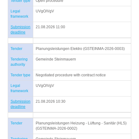
Tender type
Open procedure
Legal
UVgO/VgV
framework
Submission
21.08.2026 11:00
deadline
Tender
Planungsleistungen Elektro (GSTEINMA-2026-0003)
Tendering
Gemeinde Steinmauern
authority
Tender type
Negotiated procedure with contract notice
Legal
UVgO/VgV
framework
Submission
21.08.2026 10:30
deadline
Tender
Planungsleistungen Heizung - Lüftung - Sanitär (HLS)
(GSTEINMA-2026-0002)