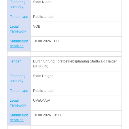
Tendering
Stadt Nidda
authority
Tender type
Public tender
Legal
VOB
framework
Submission
18.08.2026 11:00
deadline
Tender
Durchführung Forstbetriebsplanung Stadtwald Haiger
(2026/19)
Tendering
Stadt Haiger
authority
Tender type
Public tender
Legal
UVgO/VgV
framework
Submission
18.08.2026 10:00
deadline