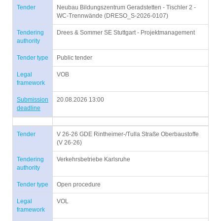
Tender
Neubau Bildungszentrum Geradstetten - Tischler 2 -
WC-Trennwände (DRESO_S-2026-0107)
Tendering
Drees & Sommer SE Stuttgart - Projektmanagement
authority
Tender type
Public tender
Legal
VOB
framework
Submission
20.08.2026 13:00
deadline
Tender
V 26-26 GDE Rintheimer-/Tulla Straße Oberbaustoffe
(V 26-26)
Tendering
Verkehrsbetriebe Karlsruhe
authority
Tender type
Open procedure
Legal
VOL
framework