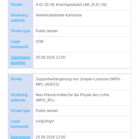
Tender
A 41-26 GE Kraichgaubahn LWL (A 41-26)
Tendering
Verkehrsbetriebe Karlsruhe
authority
Tender type
Public tender
Legal
VOB
framework
Submission
25.08.2026 12:00
deadline
Tender
Supportverlängerung von Juniper-Lizenzen (MPG-
MPL-260015)
Tendering
Max-Planck-Institut für die Physik des Lichts
authority
(MPG_IPL)
Tender type
Public tender
Legal
UVgO/VgV
framework
Submission
25.08.2026 12:00