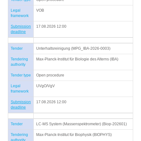
Legal
VOB
framework
Submission
17.08.2026 12:00
deadline
Tender
Unterhaltsreinigung (MPG_IBA-2026-0003)
Tendering
Max-Planck-Institut für Biologie des Alterns (IBA)
authority
Tender type
Open procedure
Legal
UVgO/VgV
framework
Submission
17.08.2026 12:00
deadline
Tender
LC-MS System (Massenspektrometer) (Biop-202601)
Tendering
Max-Planck-Institut für Biophysik (BIOPHYS)
authority