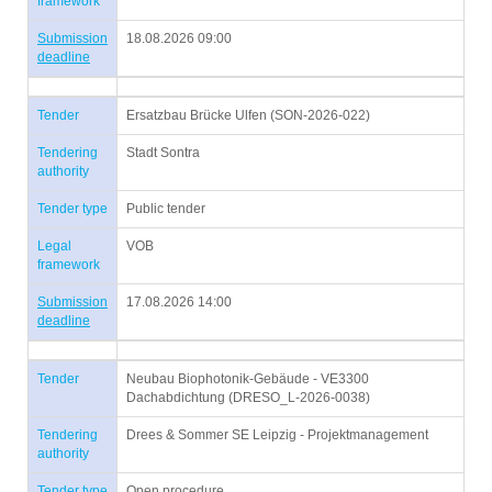
framework
Submission
18.08.2026 09:00
deadline
Tender
Ersatzbau Brücke Ulfen (SON-2026-022)
Tendering
Stadt Sontra
authority
Tender type
Public tender
Legal
VOB
framework
Submission
17.08.2026 14:00
deadline
Tender
Neubau Biophotonik-Gebäude - VE3300
Dachabdichtung (DRESO_L-2026-0038)
Tendering
Drees & Sommer SE Leipzig - Projektmanagement
authority
Tender type
Open procedure