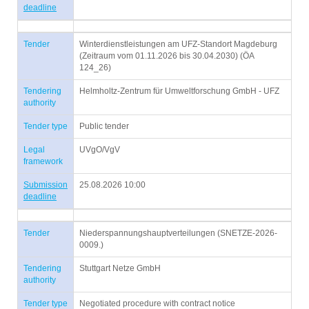
deadline
Tender
Winterdienstleistungen am UFZ-Standort Magdeburg
(Zeitraum vom 01.11.2026 bis 30.04.2030) (ÖA
124_26)
Tendering
Helmholtz-Zentrum für Umweltforschung GmbH - UFZ
authority
Tender type
Public tender
Legal
UVgO/VgV
framework
Submission
25.08.2026 10:00
deadline
Tender
Niederspannungshauptverteilungen (SNETZE-2026-
0009.)
Tendering
Stuttgart Netze GmbH
authority
Tender type
Negotiated procedure with contract notice