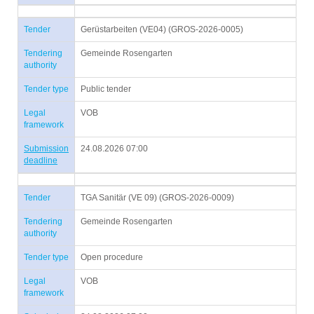
Tender
Gerüstarbeiten (VE04) (GROS-2026-0005)
Tendering
Gemeinde Rosengarten
authority
Tender type
Public tender
Legal
VOB
framework
Submission
24.08.2026 07:00
deadline
Tender
TGA Sanitär (VE 09) (GROS-2026-0009)
Tendering
Gemeinde Rosengarten
authority
Tender type
Open procedure
Legal
VOB
framework