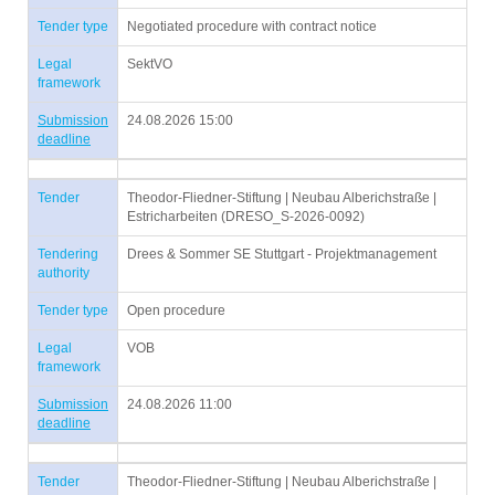
Tender type
Negotiated procedure with contract notice
Legal
SektVO
framework
Submission
24.08.2026 15:00
deadline
Tender
Theodor-Fliedner-Stiftung | Neubau Alberichstraße |
Estricharbeiten (DRESO_S-2026-0092)
Tendering
Drees & Sommer SE Stuttgart - Projektmanagement
authority
Tender type
Open procedure
Legal
VOB
framework
Submission
24.08.2026 11:00
deadline
Tender
Theodor-Fliedner-Stiftung | Neubau Alberichstraße |