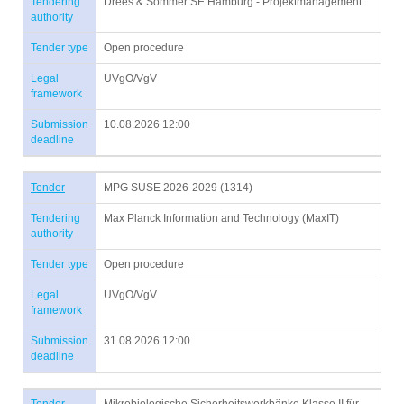
Tendering
Drees & Sommer SE Hamburg - Projektmanagement
authority
Tender type
Open procedure
Legal
UVgO/VgV
framework
Submission
10.08.2026 12:00
deadline
Tender
MPG SUSE 2026-2029 (1314)
Tendering
Max Planck Information and Technology (MaxIT)
authority
Tender type
Open procedure
Legal
UVgO/VgV
framework
Submission
31.08.2026 12:00
deadline