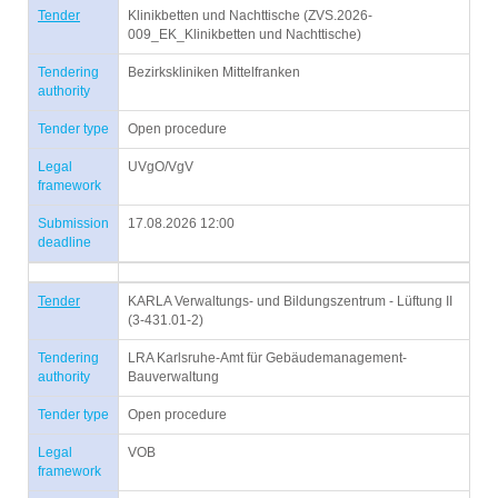
Tender
Klinikbetten und Nachttische (ZVS.2026-
009_EK_Klinikbetten und Nachttische)
Tendering
Bezirkskliniken Mittelfranken
authority
Tender type
Open procedure
Legal
UVgO/VgV
framework
Submission
17.08.2026 12:00
deadline
Tender
KARLA Verwaltungs- und Bildungszentrum - Lüftung II
(3-431.01-2)
Tendering
LRA Karlsruhe-Amt für Gebäudemanagement-
authority
Bauverwaltung
Tender type
Open procedure
Legal
VOB
framework