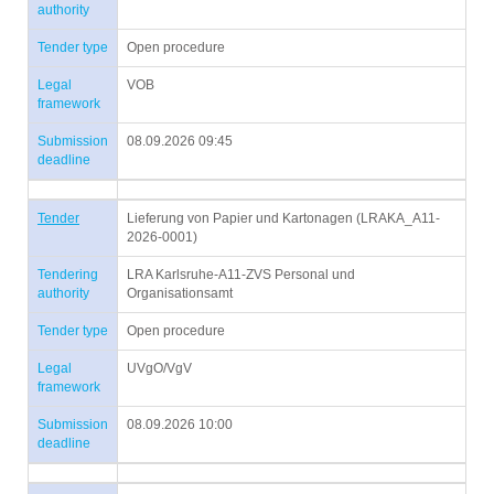
authority
Tender type
Open procedure
Legal
VOB
framework
Submission
08.09.2026 09:45
deadline
Tender
Lieferung von Papier und Kartonagen (LRAKA_A11-
2026-0001)
Tendering
LRA Karlsruhe-A11-ZVS Personal und
authority
Organisationsamt
Tender type
Open procedure
Legal
UVgO/VgV
framework
Submission
08.09.2026 10:00
deadline