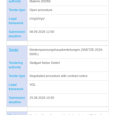
authority
Materie (ISDM)
Tender type
Open procedure
Legal
UVgO/VgV
framework
Submission
08.09.2026 12:00
deadline
Tender
Niederspannungshauptverteilungen (SNETZE-2026-
0009.)
Tendering
Stuttgart Netze GmbH
authority
Tender type
Negotiated procedure with contract notice
Legal
VOL
framework
Submission
25.08.2026 10:00
deadline