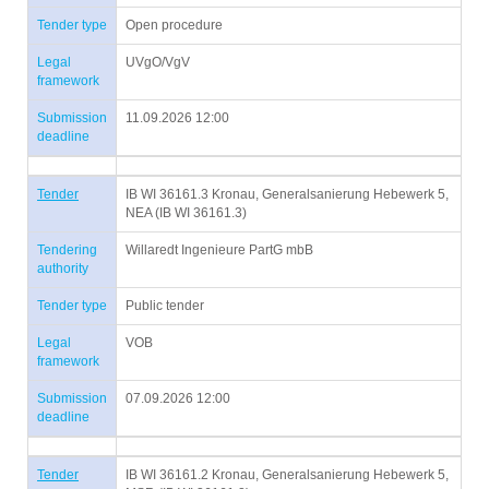
Tender type
Open procedure
Legal
UVgO/VgV
framework
Submission
11.09.2026 12:00
deadline
Tender
IB WI 36161.3 Kronau, Generalsanierung Hebewerk 5,
NEA (IB WI 36161.3)
Tendering
Willaredt Ingenieure PartG mbB
authority
Tender type
Public tender
Legal
VOB
framework
Submission
07.09.2026 12:00
deadline
Tender
IB WI 36161.2 Kronau, Generalsanierung Hebewerk 5,