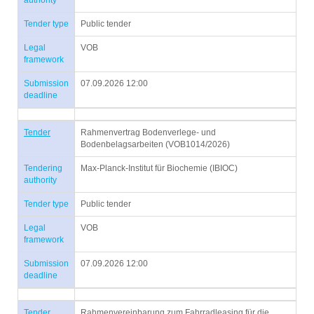
authority
Tender type
Public tender
Legal
VOB
framework
Submission
07.09.2026 12:00
deadline
Tender
Rahmenvertrag Bodenverlege- und
Bodenbelagsarbeiten (VOB1014/2026)
Tendering
Max-Planck-Institut für Biochemie (IBIOC)
authority
Tender type
Public tender
Legal
VOB
framework
Submission
07.09.2026 12:00
deadline
Tender
Rahmenvereinbarung zum Fahrradleasing für die