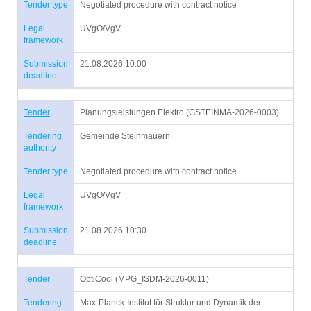
Tender type
Negotiated procedure with contract notice
Legal
UVgO/VgV
framework
Submission
21.08.2026 10:00
deadline
Tender
Planungsleistungen Elektro (GSTEINMA-2026-0003)
Tendering
Gemeinde Steinmauern
authority
Tender type
Negotiated procedure with contract notice
Legal
UVgO/VgV
framework
Submission
21.08.2026 10:30
deadline
Tender
OptiCool (MPG_ISDM-2026-0011)
Tendering
Max-Planck-Institut für Struktur und Dynamik der