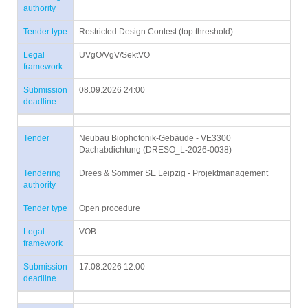
authority
Tender type
Restricted Design Contest (top threshold)
Legal
UVgO/VgV/SektVO
framework
Submission
08.09.2026 24:00
deadline
Tender
Neubau Biophotonik-Gebäude - VE3300
Dachabdichtung (DRESO_L-2026-0038)
Tendering
Drees & Sommer SE Leipzig - Projektmanagement
authority
Tender type
Open procedure
Legal
VOB
framework
Submission
17.08.2026 12:00
deadline