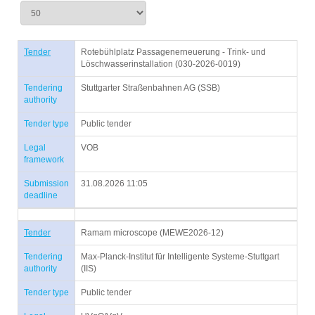
Tender
Rotebühlplatz Passagenerneuerung - Trink- und
Löschwasserinstallation (030-2026-0019)
Tendering
Stuttgarter Straßenbahnen AG (SSB)
authority
Tender type
Public tender
Legal
VOB
framework
Submission
31.08.2026 11:05
deadline
Tender
Ramam microscope (MEWE2026-12)
Tendering
Max-Planck-Institut für Intelligente Systeme-Stuttgart
authority
(IIS)
Tender type
Public tender