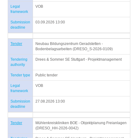
Legal
VOB
framework
Submission
03.09.2026 13:00
deadline
Tender
Neubau Bildungszentrum Geradstetten -
Bodenbelagsarbeiten (DRESO_S-2026-0109)
Tendering
Drees & Sommer SE Stuttgart - Projektmanagement
authority
Tender type
Public tender
Legal
VOB
framework
Submission
27.08.2026 13:00
deadline
Tender
Mühlenkreiskliniken BOE - Objektplanung Freianlagen
(DRESO_HH-2026-0042)