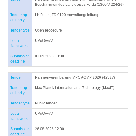
Beschäftigten des Landkreises Fulda (1300 V 224/26)
Tendering
LK Fulda, FD 0100 Verwaltungsleitung
authority
Tender type
Open procedure
Legal
UVgO/VgV
framework
Submission
01.09.2026 10:00
deadline
Tender
Rahmenvereinbarung MPG ACMP 2026 (42327)
Tendering
Max Planck Information and Technology (MaxIT)
authority
Tender type
Public tender
Legal
UVgO/VgV
framework
Submission
26.08.2026 12:00
deadline