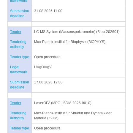
framework
Submission
31.08.2026 11:00
deadline
Tender
LC-MS System (Massenspektrometer) (Biop-202601)
Tendering
Max-Planck-Institut für Biophysik (BIOPHYS)
authority
Tender type
Open procedure
Legal
UVgO/VgV
framework
Submission
17.08.2026 12:00
deadline
Tender
LaserOPA (MPG_ISDM-2026-0010)
Tendering
Max-Planck-Institut für Struktur und Dynamik der
authority
Materie (ISDM)
Tender type
Open procedure