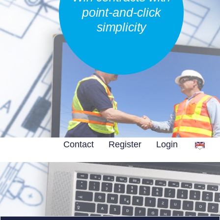
point-and-click
simplicity
Contact
Register
Login