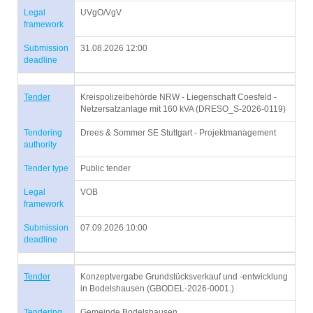
Legal
UVgO/VgV
framework
Submission
31.08.2026 12:00
deadline
Tender
Kreispolizeibehörde NRW - Liegenschaft Coesfeld -
Netzersatzanlage mit 160 kVA (DRESO_S-2026-0119)
Tendering
Drees & Sommer SE Stuttgart - Projektmanagement
authority
Tender type
Public tender
Legal
VOB
framework
Submission
07.09.2026 10:00
deadline
Tender
Konzeptvergabe Grundstücksverkauf und -entwicklung
in Bodelshausen (GBODEL-2026-0001.)
Tendering
Gemeinde Bodelshausen