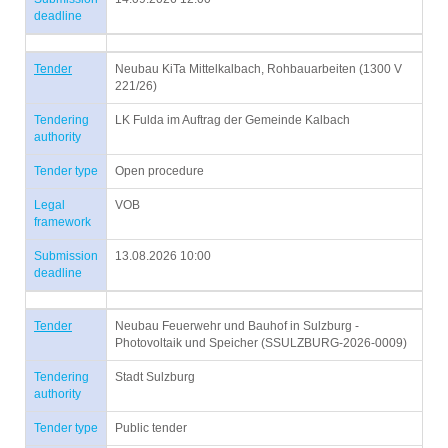
deadline
Tender
Neubau KiTa Mittelkalbach, Rohbauarbeiten (1300 V
221/26)
Tendering
LK Fulda im Auftrag der Gemeinde Kalbach
authority
Tender type
Open procedure
Legal
VOB
framework
Submission
13.08.2026 10:00
deadline
Tender
Neubau Feuerwehr und Bauhof in Sulzburg -
Photovoltaik und Speicher (SSULZBURG-2026-0009)
Tendering
Stadt Sulzburg
authority
Tender type
Public tender