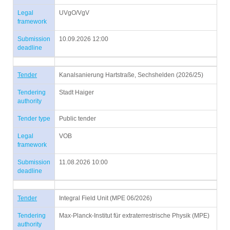
Legal
UVgO/VgV
framework
Submission
10.09.2026 12:00
deadline
Tender
Kanalsanierung Hartstraße, Sechshelden (2026/25)
Tendering
Stadt Haiger
authority
Tender type
Public tender
Legal
VOB
framework
Submission
11.08.2026 10:00
deadline
Tender
Integral Field Unit (MPE 06/2026)
Tendering
Max-Planck-Institut für extraterrestrische Physik (MPE)
authority