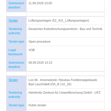
Submission
11.08.2026 10:00
deadline
Tender
Lüftungsanlagen (52_431_Lüftungsanlagen)
Tendering
Deutsches Krebsforschungszentrum - Bau und Technik
authority
Tender type
Open procedure
Legal
VOB
framework
Submission
08.09.2026 10:15
deadline
Tender
Los 08 - Innenwände / Neubau Funktionalgebäude
Bad Lauchstädt (ÖA_B 132_26)
Tendering
Helmholtz-Zentrum für Umweltforschung GmbH - UFZ
authority
Tender type
Public tender