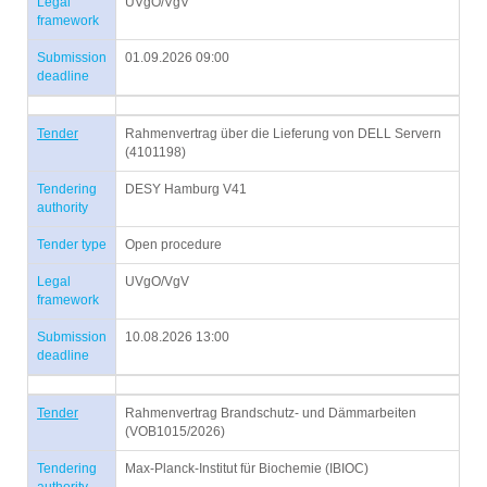
Legal
UVgO/VgV
framework
Submission
01.09.2026 09:00
deadline
Tender
Rahmenvertrag über die Lieferung von DELL Servern
(4101198)
Tendering
DESY Hamburg V41
authority
Tender type
Open procedure
Legal
UVgO/VgV
framework
Submission
10.08.2026 13:00
deadline
Tender
Rahmenvertrag Brandschutz- und Dämmarbeiten
(VOB1015/2026)
Tendering
Max-Planck-Institut für Biochemie (IBIOC)