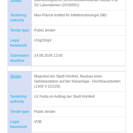
Tender
Mikrobiologische Sicherheitswerkbänke Klasse II für
S2-Laboratorien (2026/001)
Tendering
Max-Planck-Institut für Infektionsbiologie (IIB)
authority
Tender type
Public tender
Legal
UVgO/VgV
framework
Submission
14.08.2026 12:00
deadline
Tender
Magistrat der Stadt Hünfeld, Neubau einer
Gebläsestation auf der Kläranlage - Hochbauarbeiten
(1300 V 222/26)
Tendering
LK Fulda im Auftrag der Stadt Hünfeld
authority
Tender type
Public tender
Legal
VOB
framework