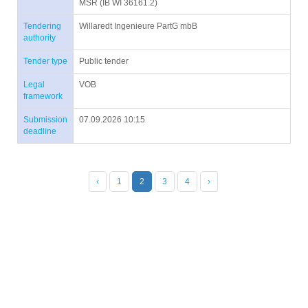
MSR (IB WI 36161.2)
Tendering
Willaredt Ingenieure PartG mbB
authority
Tender type
Public tender
Legal
VOB
framework
Submission
07.09.2026 10:15
deadline
‹
1
2
3
4
›