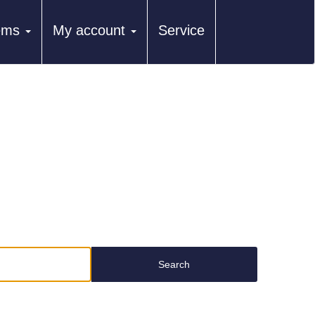
tems
My account
Service
Search