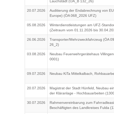
Lauchstädt (ÖA_B 132_26)
20.07.2026
Auditierung der Endabrechnung von EUP
Europe) (ÖA 068_2026 UFZ)
05.08.2026
Winterdienstleistungen am UFZ-Stando
(Zeitraum vom 01.11.2026 bis 30.04.2
26.06.2026
Transporter/Mehrzweckfahrzeug (ÖA 
26_2)
03.08.2026
Neubau Feuerwehrgerätehaus Villinge
0001)
09.07.2026
Neubau KiTa Mittelkalbach, Rohbauarbe
20.07.2026
Magistrat der Stadt Hünfeld, Neubau ei
der Kläranlage - Hochbauarbeiten (130
30.07.2026
Rahmenvereinbarung zum Fahrradleasin
Beschäftigten des Landkreises Fulda (