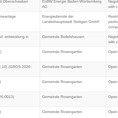
nd Oberschwaben
EnBW Energie Baden-Württemberg
Negot
AG
with c
rmeanlage
Energiedienste der
Restr
Landeshauptstadt Stuttgart GmbH
partic
compe
 -entwicklung in
Gemeinde Bodelshausen
Negot
with c
)
Gemeinde Rosengarten
Open
E 10) (GROS-2026-
Gemeinde Rosengarten
Open
)
Gemeinde Rosengarten
Open
26-0013)
Gemeinde Rosengarten
Open
)
Gemeinde Rosengarten
Open