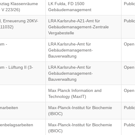
nztag Klassenräume
LK Fulda, FD 1500
Publi
 V 223/26)
Gebäudemanagement
l, Erneuerung 20KV-
LRA Karlsruhe-A21-Amt für
Publi
111032)
Gebäudemanagement-Zentrale
Vergabestelle
um -
LRA Karlsruhe-Amt für
Open
Gebäudemanagement-
Bauverwaltung
 - Lüftung II (3-
LRA Karlsruhe-Amt für
Open
Gebäudemanagement-
Bauverwaltung
Max Planck Information and
Open
Technology (MaxIT)
marbeiten
Max-Planck-Institut für Biochemie
Publi
(IBIOC)
enbelagsarbeiten
Max-Planck-Institut für Biochemie
Publi
(IBIOC)