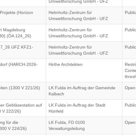
Umweltforschung GmbH - UFZ
rojekte (Horizon
Helmholtz-Zentrum für
Publi
Umweltforschung GmbH - UFZ
rt Magdeburg
Helmholtz-Zentrum für
Publi
030) (ÖA 124_26)
Umweltforschung GmbH - UFZ
097_26 UFZ KFZ1-
Helmholtz-Zentrum für
Publi
Umweltforschung GmbH - UFZ
ndorf (HARCH-2026-
Hirthe Architekten
Restr
Conte
thres
iten (1300 V 221/26)
LK Fulda im Auftrag der Gemeinde
Open
Kalbach
ner Gebläsestation auf
LK Fulda im Auftrag der Stadt
Publi
0 V 222/26)
Hünfeld
g für die
LK Fulda, FD 0100
Open
1300 V 224/26)
Verwaltungsleitung