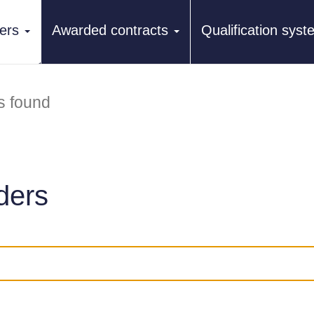
ers
Awarded contracts
Qualification sys
s found
ders