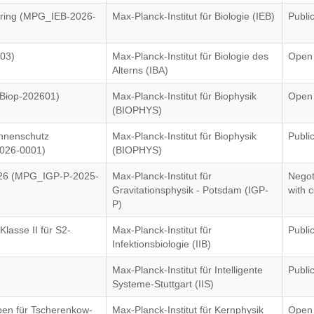
tering (MPG_IEB-2026-
Max-Planck-Institut für Biologie (IEB)
Publi
003)
Max-Planck-Institut für Biologie des
Open
Alterns (IBA)
Biop-202601)
Max-Planck-Institut für Biophysik
Open
(BIOPHYS)
onnenschutz
Max-Planck-Institut für Biophysik
Publi
026-0001)
(BIOPHYS)
2026 (MPG_IGP-P-2025-
Max-Planck-Institut für
Negot
Gravitationsphysik - Potsdam (IGP-
with c
P)
lasse II für S2-
Max-Planck-Institut für
Publi
Infektionsbiologie (IIB)
Max-Planck-Institut für Intelligente
Publi
Systeme-Stuttgart (IIS)
pen für Tscherenkow-
Max-Planck-Institut für Kernphysik
Open