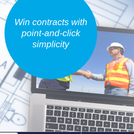
Win contracts with
point-and-click
simplicity