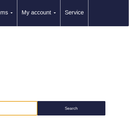
tems
My account
Service
Search