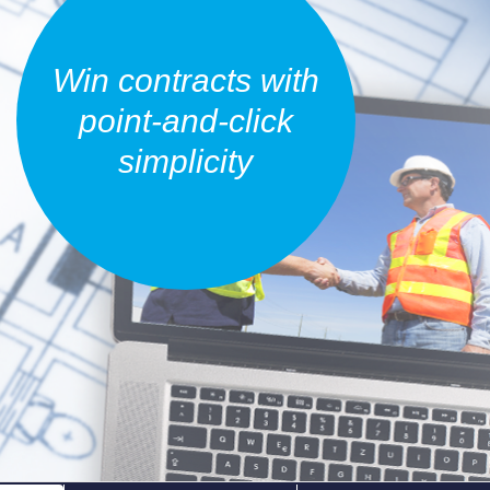
Win contracts with
point-and-click
simplicity