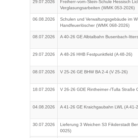
29.07.2026
Freiherr-vom-Stein-Schule Hessisch Lic
Verglasungsarbeiten (WMK 053-2026)
06.08.2026
Schulen und Verwaltungsgebäude im We
Handfeuerlöscher (WMK 068-2026)
08.07.2026
A 40-26 GE Albtalbahn Busenbach-Itter
29.07.2026
A 48-26 HHB Festpunktfeld (A 48-26)
08.07.2026
V 25-26 GE BHW BA 2-4 (V 25-26)
18.07.2026
V 26-26 GDE Rintheimer-/Tulla Straße 
04.08.2026
A 41-26 GE Kraichgaubahn LWL (A 41-
30.07.2026
Lieferung 3 Weichen S3 Fikderstadt B
0025)