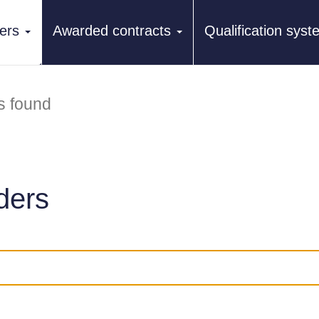
ers
Awarded contracts
Qualification sys
s found
ders