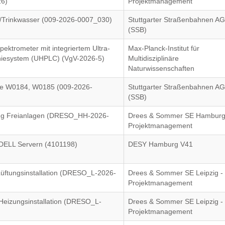
26)
Projektmanagement
Trinkwasser (009-2026-0007_030)
Stuttgarter Straßenbahnen A
(SSB)
ktrometer mit integriertem Ultra-
Max-Planck-Institut für
phiesystem (UHPLC) (VgV-2026-5)
Multidisziplinäre
Naturwissenschaften
aße W0184, W0185 (009-2026-
Stuttgarter Straßenbahnen A
(SSB)
ung Freianlagen (DRESO_HH-2026-
Drees & Sommer SE Hamburg
Projektmanagement
 DELL Servern (4101198)
DESY Hamburg V41
Lüftungsinstallation (DRESO_L-2026-
Drees & Sommer SE Leipzig -
Projektmanagement
 Heizungsinstallation (DRESO_L-
Drees & Sommer SE Leipzig -
Projektmanagement