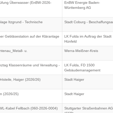
rüfung Überwasser (EnBW-2026-
EnBW Energie Baden-
Württemberg AG
nlage Itzgrund - Technische
Stadt Coburg - Beschaffungs
ner Gebläsestation auf der Kläranlage
LK Fulda im Auftrag der Stadt
Hünfeld
htenau_Metall- u.
Werra-Meißner-Kreis
nztag Klassenräume und Verwaltung -
LK Fulda, FD 1500
Gebäudemanagement
tsteile, Haiger (2026/26)
Stadt Haiger
n (2026/25)
Stadt Haiger
WL-Kabel Fellbach (060-2026-0004)
Stuttgarter Straßenbahnen A