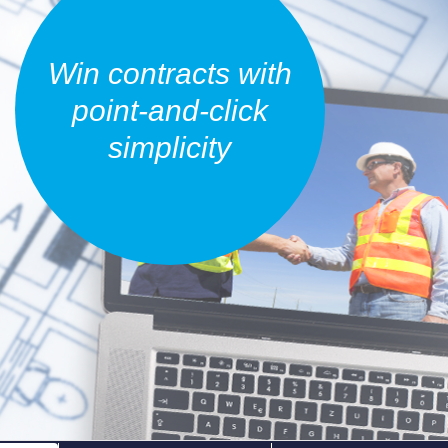
Win contracts with
point-and-click
simplicity