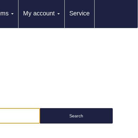
tems
My account
Service
Search