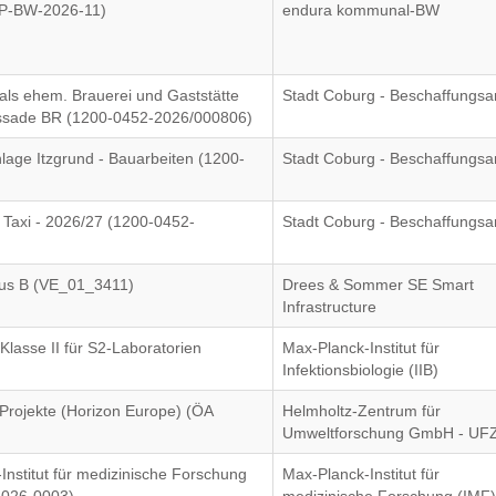
KP-BW-2026-11)
endura kommunal-BW
reals ehem. Brauerei und Gaststätte
Stadt Coburg - Beschaffungs
Fassade BR (1200-0452-2026/000806)
nlage Itzgrund - Bauarbeiten (1200-
Stadt Coburg - Beschaffungs
 Taxi - 2026/27 (1200-0452-
Stadt Coburg - Beschaffungs
us B (VE_01_3411)
Drees & Sommer SE Smart
Infrastructure
Klasse II für S2-Laboratorien
Max-Planck-Institut für
Infektionsbiologie (IIB)
Projekte (Horizon Europe) (ÖA
Helmholtz-Zentrum für
Umweltforschung GmbH - UF
Institut für medizinische Forschung
Max-Planck-Institut für