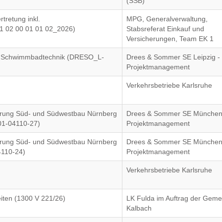
(SSB)
tretung inkl.
MPG, Generalverwaltung,
1 02 00 01 01 02_2026)
Stabsreferat Einkauf und
Versicherungen, Team EK 1
700 Schwimmbadtechnik (DRESO_L-
Drees & Sommer SE Leipzig -
Projektmanagement
Verkehrsbetriebe Karlsruhe
rung Süd- und Südwestbau Nürnberg
Drees & Sommer SE München
01-04110-27)
Projektmanagement
rung Süd- und Südwestbau Nürnberg
Drees & Sommer SE München
4110-24)
Projektmanagement
Verkehrsbetriebe Karlsruhe
iten (1300 V 221/26)
LK Fulda im Auftrag der Geme
Kalbach