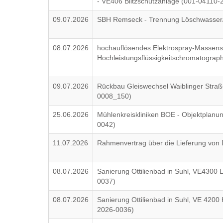
- VE406 Blitzschutzanlage (001-04110-
09.07.2026
SBH Remseck - Trennung Löschwasser/
08.07.2026
hochauflösendes Elektrospray-Massenspe
Hochleistungsflüssigkeitschromatogra
09.07.2026
Rückbau Gleiswechsel Waiblinger Str
0008_150)
25.06.2026
Mühlenkreiskliniken BOE - Objektplan
0042)
11.07.2026
Rahmenvertrag über die Lieferung von
08.07.2026
Sanierung Ottilienbad in Suhl, VE4300 
0037)
08.07.2026
Sanierung Ottilienbad in Suhl, VE 4200
2026-0036)