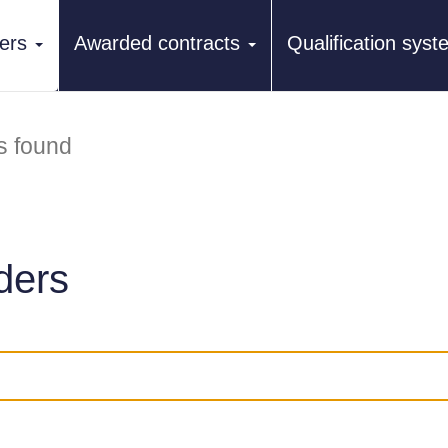
ers
Awarded contracts
Qualification sys
s found
ders