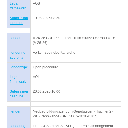
Legal
VOB
framework
Submission
19.08.2026 08:30
deadline
Tender
V 26-26 GDE Rintheimer-/Tulla Straße Oberbaustoffe
(V 26-26)
Tendering
Verkehrsbetriebe Karlsruhe
authority
Tender type
Open procedure
Legal
VOL
framework
Submission
20.08.2026 10:00
deadline
Tender
Neubau Bildungszentrum Geradstetten - Tischler 2 -
WC-Trennwände (DRESO_S-2026-0107)
Tendering
Drees & Sommer SE Stuttgart - Projektmanagement