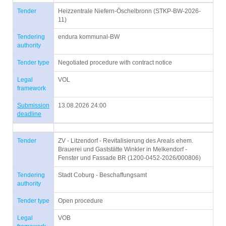
Tender
Heizzentrale Niefern-Öschelbronn (STKP-BW-2026-
11)
Tendering
endura kommunal-BW
authority
Tender type
Negotiated procedure with contract notice
Legal
VOL
framework
Submission
13.08.2026 24:00
deadline
Tender
ZV - Litzendorf - Revitalisierung des Areals ehem.
Brauerei und Gaststätte Winkler in Melkendorf -
Fenster und Fassade BR (1200-0452-2026/000806)
Tendering
Stadt Coburg - Beschaffungsamt
authority
Tender type
Open procedure
Legal
VOB