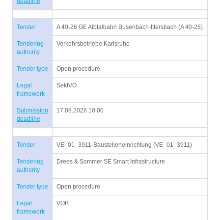
deadline
Tender
A 40-26 GE Albtalbahn Busenbach-Ittersbach (A 40-26)
Tendering
Verkehrsbetriebe Karlsruhe
authority
Tender type
Open procedure
Legal
SektVO
framework
Submission
17.08.2026 10:00
deadline
Tender
VE_01_3911-Baustelleneinrichtung (VE_01_3911)
Tendering
Drees & Sommer SE Smart Infrastructure
authority
Tender type
Open procedure
Legal
VOB
framework