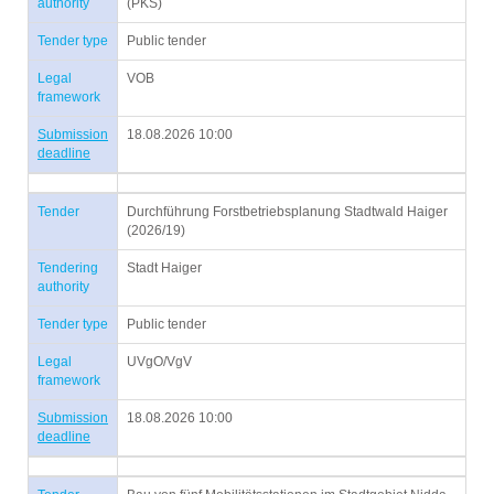
authority
(PKS)
Tender type
Public tender
Legal
VOB
framework
Submission
18.08.2026 10:00
deadline
Tender
Durchführung Forstbetriebsplanung Stadtwald Haiger
(2026/19)
Tendering
Stadt Haiger
authority
Tender type
Public tender
Legal
UVgO/VgV
framework
Submission
18.08.2026 10:00
deadline