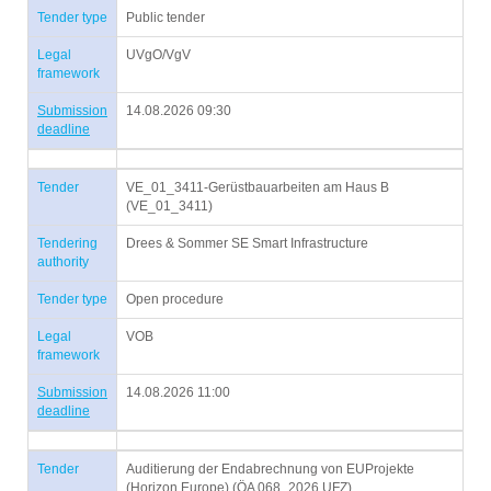
Tender type
Public tender
Legal
UVgO/VgV
framework
Submission
14.08.2026 09:30
deadline
Tender
VE_01_3411-Gerüstbauarbeiten am Haus B
(VE_01_3411)
Tendering
Drees & Sommer SE Smart Infrastructure
authority
Tender type
Open procedure
Legal
VOB
framework
Submission
14.08.2026 11:00
deadline
Tender
Auditierung der Endabrechnung von EUProjekte
(Horizon Europe) (ÖA 068_2026 UFZ)