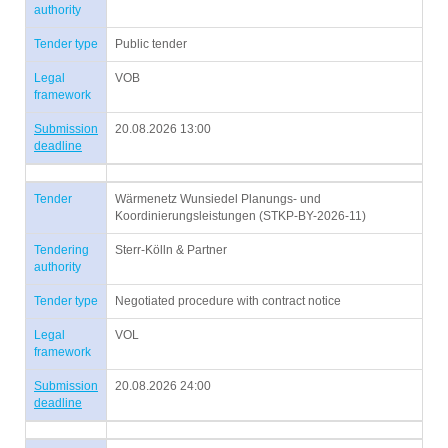
authority
Tender type
Public tender
Legal
VOB
framework
Submission
20.08.2026 13:00
deadline
Tender
Wärmenetz Wunsiedel Planungs- und
Koordinierungsleistungen (STKP-BY-2026-11)
Tendering
Sterr-Kölln & Partner
authority
Tender type
Negotiated procedure with contract notice
Legal
VOL
framework
Submission
20.08.2026 24:00
deadline