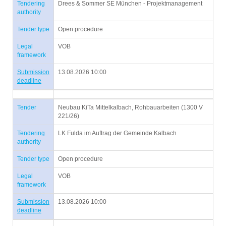
Tendering
Drees & Sommer SE München - Projektmanagement
authority
Tender type
Open procedure
Legal
VOB
framework
Submission
13.08.2026 10:00
deadline
Tender
Neubau KiTa Mittelkalbach, Rohbauarbeiten (1300 V
221/26)
Tendering
LK Fulda im Auftrag der Gemeinde Kalbach
authority
Tender type
Open procedure
Legal
VOB
framework
Submission
13.08.2026 10:00
deadline