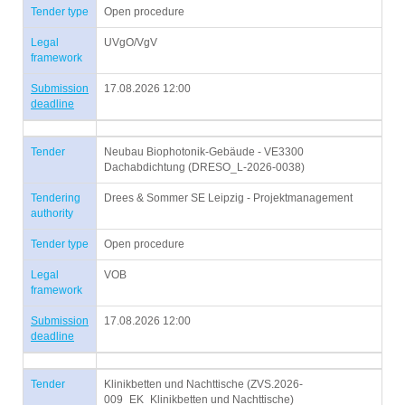
Tender type
Open procedure
Legal
UVgO/VgV
framework
Submission
17.08.2026 12:00
deadline
Tender
Neubau Biophotonik-Gebäude - VE3300
Dachabdichtung (DRESO_L-2026-0038)
Tendering
Drees & Sommer SE Leipzig - Projektmanagement
authority
Tender type
Open procedure
Legal
VOB
framework
Submission
17.08.2026 12:00
deadline
Tender
Klinikbetten und Nachttische (ZVS.2026-
009_EK_Klinikbetten und Nachttische)