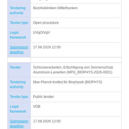
Tendering
Bezirkskliniken Mittelfranken
authority
Tender type
Open procedure
Legal
UVgO/VgV
framework
Submission
17.08.2026 12:00
deadline
Tender
Schlosserarbeiten, Ertüchtigung von Sonnenschutz
Aluminium-Lamellen (MPG_BIOPHYS-2026-0001)
Tendering
Max-Planck-Institut für Biophysik (BIOPHYS)
authority
Tender type
Public tender
Legal
VOB
framework
Submission
17.08.2026 12:00
deadline