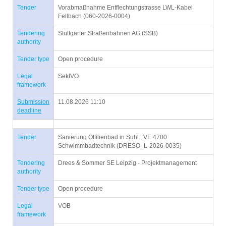
Tender
Vorabmaßnahme Entflechtungstrasse LWL-Kabel
Fellbach (060-2026-0004)
Tendering
Stuttgarter Straßenbahnen AG (SSB)
authority
Tender type
Open procedure
Legal
SektVO
framework
Submission
11.08.2026 11:10
deadline
Tender
Sanierung Ottilienbad in Suhl , VE 4700
Schwimmbadtechnik (DRESO_L-2026-0035)
Tendering
Drees & Sommer SE Leipzig - Projektmanagement
authority
Tender type
Open procedure
Legal
VOB
framework