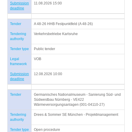
Submission
11.08.2026 15:00
deadline
Tender
A 48-26 HHB Festpunktfeld (A 48-26)
Tendering
Verkehrsbetriebe Karlsruhe
authority
Tender type
Public tender
Legal
VOB
framework
Submission
12.08.2026 10:00
deadline
Tender
Germanisches Nationalmuseum - Sanierung Süd- und
Südwestbau Nürnberg - VE422
Wärmeversorgungsanlagen (001-04110-27)
Tendering
Drees & Sommer SE München - Projektmanagement
authority
Tender type
Open procedure