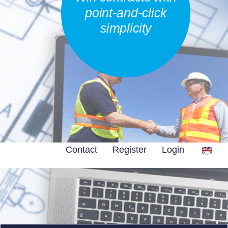
point-and-click
simplicity
Contact
Register
Login