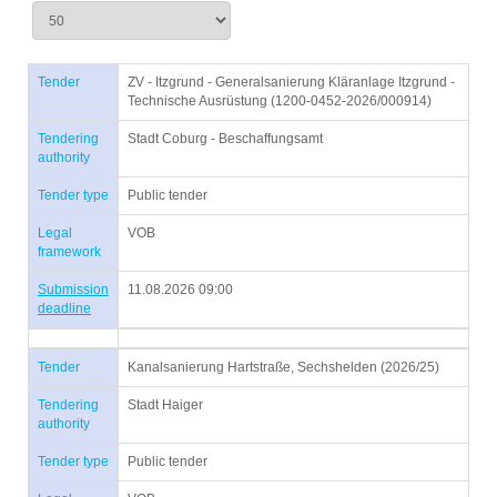
Tender
ZV - Itzgrund - Generalsanierung Kläranlage Itzgrund -
Technische Ausrüstung (1200-0452-2026/000914)
Tendering
Stadt Coburg - Beschaffungsamt
authority
Tender type
Public tender
Legal
VOB
framework
Submission
11.08.2026 09:00
deadline
Tender
Kanalsanierung Hartstraße, Sechshelden (2026/25)
Tendering
Stadt Haiger
authority
Tender type
Public tender