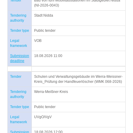
Tender
Bau von fünf Mobilitätsstationen im Stadtgebiet Nidda
(NI-2026-0043)
Tendering
Stadt Nidda
authority
Tender type
Public tender
Legal
VOB
framework
Submission
18.08.2026 11:00
deadline
Tender
Schulen und Verwaltungsgebäude im Werra-Meissner-
Kreis_Prüfung der Handfeuerlöscher (WMK 068-2026)
Tendering
Werra-Meißner-Kreis
authority
Tender type
Public tender
Legal
UVgO/VgV
framework
Submission
18.08.2026 12:00