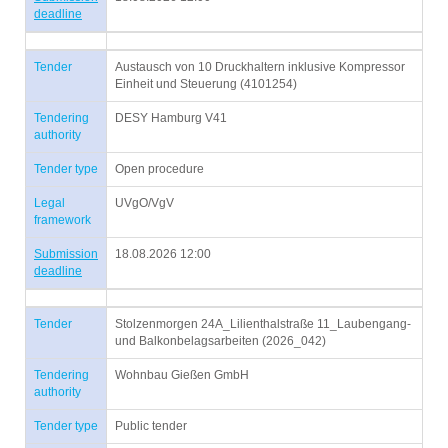
deadline
Tender
Austausch von 10 Druckhaltern inklusive Kompressor
Einheit und Steuerung (4101254)
Tendering
DESY Hamburg V41
authority
Tender type
Open procedure
Legal
UVgO/VgV
framework
Submission
18.08.2026 12:00
deadline
Tender
Stolzenmorgen 24A_Lilienthalstraße 11_Laubengang-
und Balkonbelagsarbeiten (2026_042)
Tendering
Wohnbau Gießen GmbH
authority
Tender type
Public tender