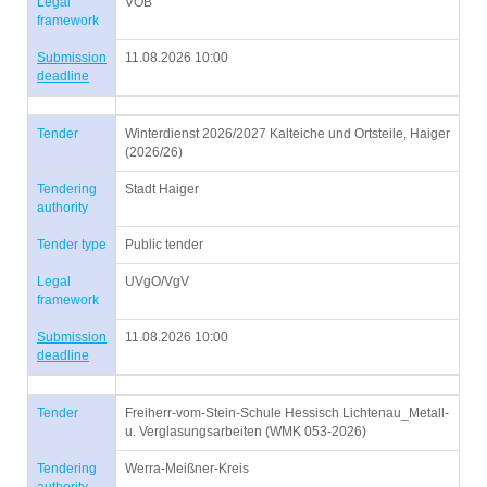
Legal
VOB
framework
Submission
11.08.2026 10:00
deadline
Tender
Winterdienst 2026/2027 Kalteiche und Ortsteile, Haiger
(2026/26)
Tendering
Stadt Haiger
authority
Tender type
Public tender
Legal
UVgO/VgV
framework
Submission
11.08.2026 10:00
deadline
Tender
Freiherr-vom-Stein-Schule Hessisch Lichtenau_Metall-
u. Verglasungsarbeiten (WMK 053-2026)
Tendering
Werra-Meißner-Kreis