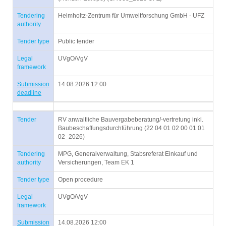
Tendering
Helmholtz-Zentrum für Umweltforschung GmbH - UFZ
authority
Tender type
Public tender
Legal
UVgO/VgV
framework
Submission
14.08.2026 12:00
deadline
Tender
RV anwaltliche Bauvergabeberatung/-vertretung inkl.
Baubeschaffungsdurchführung (22 04 01 02 00 01 01
02_2026)
Tendering
MPG, Generalverwaltung, Stabsreferat Einkauf und
authority
Versicherungen, Team EK 1
Tender type
Open procedure
Legal
UVgO/VgV
framework
Submission
14.08.2026 12:00