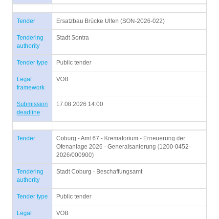
Tender
Ersatzbau Brücke Ulfen (SON-2026-022)
Tendering
Stadt Sontra
authority
Tender type
Public tender
Legal
VOB
framework
Submission
17.08.2026 14:00
deadline
Tender
Coburg - Amt 67 - Krematorium - Erneuerung der
Ofenanlage 2026 - Generalsanierung (1200-0452-
2026/000900)
Tendering
Stadt Coburg - Beschaffungsamt
authority
Tender type
Public tender
Legal
VOB