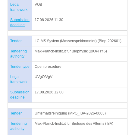
Legal
VOB
framework
Submission
17.08.2026 11:30
deadline
Tender
LC-MS System (Massenspektrometer) (Biop-202601)
Tendering
Max-Planck-Institut für Biophysik (BIOPHYS)
authority
Tender type
Open procedure
Legal
UVgO/VgV
framework
Submission
17.08.2026 12:00
deadline
Tender
Unterhaltsreinigung (MPG_IBA-2026-0003)
Tendering
Max-Planck-Institut für Biologie des Alterns (IBA)
authority