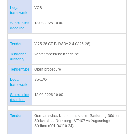
Legal
VOB
framework
Submission
13.08.2026 10:00
deadline
Tender
V 25-26 GE BHW BA 2-4 (V 25-26)
Tendering
Verkehrsbetriebe Karlsruhe
authority
Tender type
Open procedure
Legal
SektVO
framework
Submission
13.08.2026 10:00
deadline
Tender
Germanisches Nationalmuseum - Sanierung Süd- und
Südwestbau Nürnberg - VE407 Aufzugsanlage
Südbau (001-04110-24)