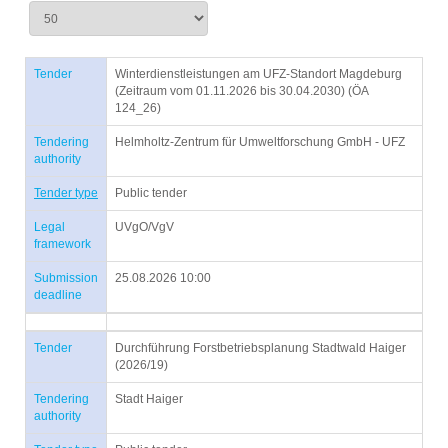
Tender
Winterdienstleistungen am UFZ-Standort Magdeburg
(Zeitraum vom 01.11.2026 bis 30.04.2030) (ÖA
124_26)
Tendering
Helmholtz-Zentrum für Umweltforschung GmbH - UFZ
authority
Tender type
Public tender
Legal
UVgO/VgV
framework
Submission
25.08.2026 10:00
deadline
Tender
Durchführung Forstbetriebsplanung Stadtwald Haiger
(2026/19)
Tendering
Stadt Haiger
authority