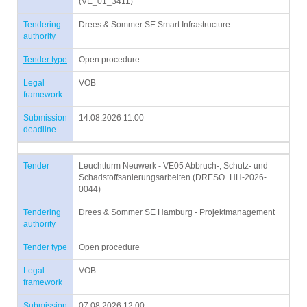
(VE_01_3411)
Tendering
Drees & Sommer SE Smart Infrastructure
authority
Tender type
Open procedure
Legal
VOB
framework
Submission
14.08.2026 11:00
deadline
Tender
Leuchtturm Neuwerk - VE05 Abbruch-, Schutz- und
Schadstoffsanierungsarbeiten (DRESO_HH-2026-
0044)
Tendering
Drees & Sommer SE Hamburg - Projektmanagement
authority
Tender type
Open procedure
Legal
VOB
framework
Submission
07.08.2026 12:00