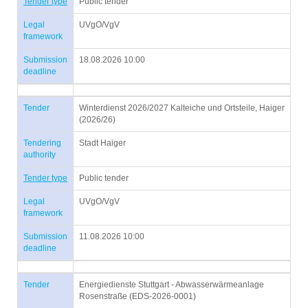
Tender type
Public tender
Legal
UVgO/VgV
framework
Submission
18.08.2026 10:00
deadline
Tender
Winterdienst 2026/2027 Kalteiche und Ortsteile, Haiger
(2026/26)
Tendering
Stadt Haiger
authority
Tender type
Public tender
Legal
UVgO/VgV
framework
Submission
11.08.2026 10:00
deadline
Tender
Energiedienste Stuttgart - Abwasserwärmeanlage
Rosenstraße (EDS-2026-0001)