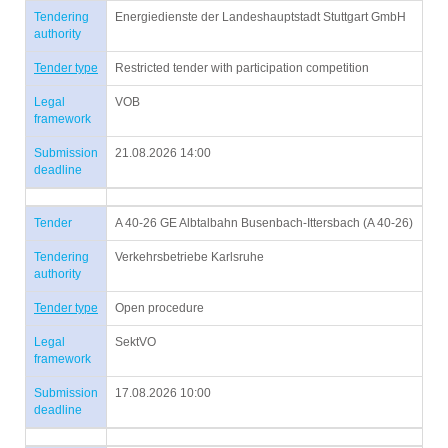
Tendering
Energiedienste der Landeshauptstadt Stuttgart GmbH
authority
Tender type
Restricted tender with participation competition
Legal
VOB
framework
Submission
21.08.2026 14:00
deadline
Tender
A 40-26 GE Albtalbahn Busenbach-Ittersbach (A 40-26)
Tendering
Verkehrsbetriebe Karlsruhe
authority
Tender type
Open procedure
Legal
SektVO
framework
Submission
17.08.2026 10:00
deadline