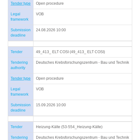
Tender type
Open procedure
Legal
VOB
framework
Submission
24.08.2026 10:00
deadline
Tender
49_413_ ELT COSI (49_413_ ELT COSI)
Tendering
Deutsches Krebsforschungszentrum - Bau und Technik
authority
Tender type
Open procedure
Legal
VOB
framework
Submission
15.09.2026 10:00
deadline
Tender
Heizung-Kälte (53-554_Heizung-Kälte)
Tendering
Deutsches Krebsforschungszentrum - Bau und Technik