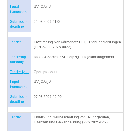
Legal
UVgO/VgV
framework
Submission
21.08.2026 11:00
deadline
Tender
Erweiterung Nahwärmenetz EEQ - Planungsleistungen
(DRESO_L-2026-0032)
Tendering
Drees & Sommer SE Leipzig - Projektmanagement
authority
Tender type
Open procedure
Legal
UVgO/VgV
framework
Submission
07.08.2026 12:00
deadline
Tender
Ersatz- und Neubeschaffung von IT-Endgeräten,
Lizenzen und Gewährleistung (ZVS.2025-042)