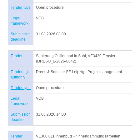
Tender type
Open procedure
Legal
VOB
framework
Submission
31.08.2026 08:00
deadline
Tender
Sanierung Ottilienbad in Suhl, VE3420 Fenster
(DRESO_L-2026-0042)
Tendering
Drees & Sommer SE Leipzig - Projektmanagement
authority
Tender type
Open procedure
Legal
VOB
framework
Submission
31.08.2026 14:00
deadline
Tender
VE300.011 Innenputz - / Innendämmungsarbeiten