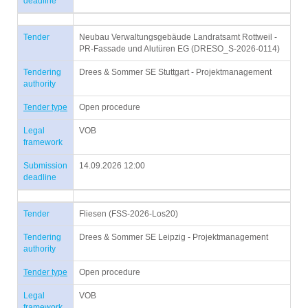
deadline
Tender
Neubau Verwaltungsgebäude Landratsamt Rottweil -
PR-Fassade und Alutüren EG (DRESO_S-2026-0114)
Tendering
Drees & Sommer SE Stuttgart - Projektmanagement
authority
Tender type
Open procedure
Legal
VOB
framework
Submission
14.09.2026 12:00
deadline
Tender
Fliesen (FSS-2026-Los20)
Tendering
Drees & Sommer SE Leipzig - Projektmanagement
authority
Tender type
Open procedure
Legal
VOB
framework