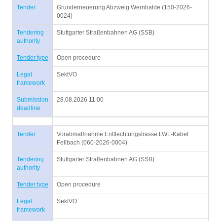
Tender
Grunderneuerung Abzweig Wernhalde (150-2026-
0024)
Tendering
Stuttgarter Straßenbahnen AG (SSB)
authority
Tender type
Open procedure
Legal
SektVO
framework
Submission
28.08.2026 11:00
deadline
Tender
Vorabmaßnahme Entflechtungstrasse LWL-Kabel
Fellbach (060-2026-0004)
Tendering
Stuttgarter Straßenbahnen AG (SSB)
authority
Tender type
Open procedure
Legal
SektVO
framework