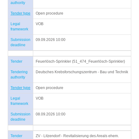
authority
Tender type
Open procedure
Legal
VOB
framework
Submission
09.09.2026 10:00
deadline
Tender
Feuerlösch-Sprinkler (51_474_Feuerlösch-Sprinkler)
Tendering
Deutsches Krebsforschungszentrum - Bau und Technik
authority
Tender type
Open procedure
Legal
VOB
framework
Submission
08.09.2026 10:00
deadline
Tender
ZV - Litzendorf - Revitalisierung des Areals ehem.