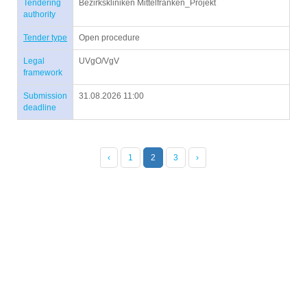
Tendering
Bezirkskliniken Mittelfranken_Projekt
authority
Tender type
Open procedure
Legal
UVgO/VgV
framework
Submission
31.08.2026 11:00
deadline
‹
1
2
3
›