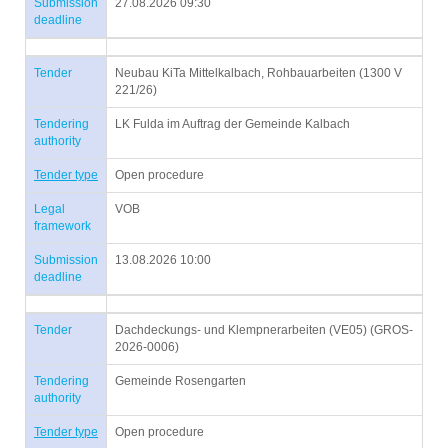
Submission
27.08.2026 09:30
deadline
Tender
Neubau KiTa Mittelkalbach, Rohbauarbeiten (1300 V
221/26)
Tendering
LK Fulda im Auftrag der Gemeinde Kalbach
authority
Tender type
Open procedure
Legal
VOB
framework
Submission
13.08.2026 10:00
deadline
Tender
Dachdeckungs- und Klempnerarbeiten (VE05) (GROS-
2026-0006)
Tendering
Gemeinde Rosengarten
authority
Tender type
Open procedure