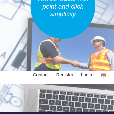
point-and-click
simplicity
Contact
Register
Login