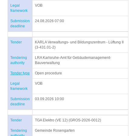
Legal
VOB
framework
Submission
24.08.2026 07:00
deadline
Tender
KARLA Verwaltungs- und Bildungszentrum - Lüftung II
(3-431.01-2)
Tendering
LRA Karlsruhe-Amt für Gebäudemanagement-
authority
Bauverwaltung
Tender type
Open procedure
Legal
VOB
framework
Submission
03.09.2026 10:00
deadline
Tender
TGA Elektro (VE 12) (GROS-2026-0012)
Tendering
Gemeinde Rosengarten
authority