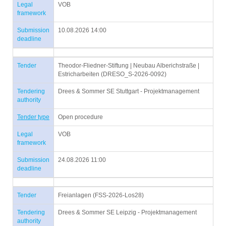
Legal
VOB
framework
Submission
10.08.2026 14:00
deadline
Tender
Theodor-Fliedner-Stiftung | Neubau Alberichstraße |
Estricharbeiten (DRESO_S-2026-0092)
Tendering
Drees & Sommer SE Stuttgart - Projektmanagement
authority
Tender type
Open procedure
Legal
VOB
framework
Submission
24.08.2026 11:00
deadline
Tender
Freianlagen (FSS-2026-Los28)
Tendering
Drees & Sommer SE Leipzig - Projektmanagement
authority