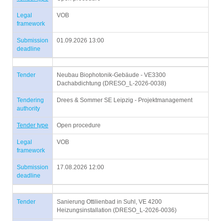
Legal
VOB
framework
Submission
01.09.2026 13:00
deadline
Tender
Neubau Biophotonik-Gebäude - VE3300
Dachabdichtung (DRESO_L-2026-0038)
Tendering
Drees & Sommer SE Leipzig - Projektmanagement
authority
Tender type
Open procedure
Legal
VOB
framework
Submission
17.08.2026 12:00
deadline
Tender
Sanierung Ottilienbad in Suhl, VE 4200
Heizungsinstallation (DRESO_L-2026-0036)