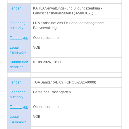
Tender
KARLA Verwaltungs- und Bildungszentrum -
Landschaftsbauarbeiten I (3-500.01-1)
Tendering
LRA Karlsruhe-Amt für Gebäudemanagement-
authority
Bauverwaltung
Tender type
Open procedure
Legal
VOB
framework
Submission
01.09.2026 10:00
deadline
Tender
TGA Sanitär (VE 09) (GROS-2026-0009)
Tendering
Gemeinde Rosengarten
authority
Tender type
Open procedure
Legal
VOB
framework