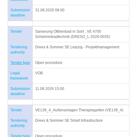
Submission
31.08.2026 08:00
deadline
Tender
Sanierung Ottilienbad in Suhl , VE 4700
Schwimmbadtechnik (DRESO_L-2026-0035)
Tendering
Drees & Sommer SE Leipzig - Projektmanagement
authority
Tender type
Open procedure
Legal
VOB
framework
Submission
11.08.2026 15:00
deadline
Tender
VE139_4_Außenanlagen Therapiegarten (VE139_4)
Tendering
Drees & Sommer SE Smart Infrastructure
authority
Tender type
Open procedure