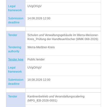
Legal
UVgO/VgV
framework
Submission
14.08.2026 12:00
deadline
Tender
Schulen und Verwaltungsgebäude im Werra-Meissner-
Kreis_Prüfung der Handfeuerlöscher (WMK 068-2026)
Tendering
Werra-Meißner-Kreis
authority
Tender type
Public tender
Legal
UVgO/VgV
framework
Submission
18.08.2026 12:00
deadline
Tender
Kantinenbetrieb und Veranstaltungscatering
(MPG_IEB-2026-0001)