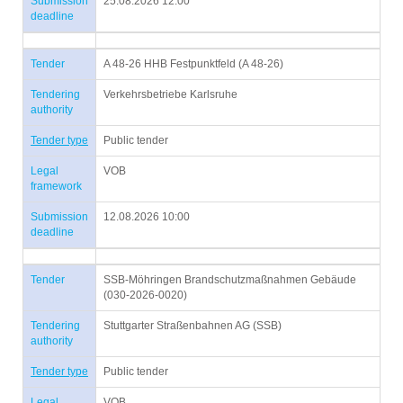
Submission
25.08.2026 12:00
deadline
Tender
A 48-26 HHB Festpunktfeld (A 48-26)
Tendering
Verkehrsbetriebe Karlsruhe
authority
Tender type
Public tender
Legal
VOB
framework
Submission
12.08.2026 10:00
deadline
Tender
SSB-Möhringen Brandschutzmaßnahmen Gebäude
(030-2026-0020)
Tendering
Stuttgarter Straßenbahnen AG (SSB)
authority
Tender type
Public tender
Legal
VOB