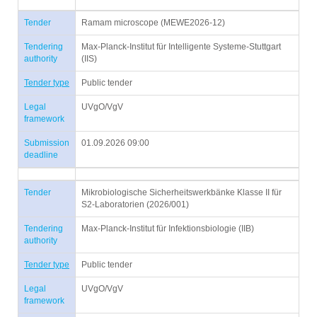
Tender
Ramam microscope (MEWE2026-12)
Tendering
Max-Planck-Institut für Intelligente Systeme-Stuttgart
authority
(IIS)
Tender type
Public tender
Legal
UVgO/VgV
framework
Submission
01.09.2026 09:00
deadline
Tender
Mikrobiologische Sicherheitswerkbänke Klasse II für
S2-Laboratorien (2026/001)
Tendering
Max-Planck-Institut für Infektionsbiologie (IIB)
authority
Tender type
Public tender
Legal
UVgO/VgV
framework