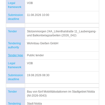
Legal
VOB
framework
Submission
11.08.2026 10:00
deadline
Tender
Stolzenmorgen 24A_Lilienthalstraße 11_Laubengang-
und Balkonbelagsarbeiten (2026_042)
Tendering
Wohnbau Gießen GmbH
authority
Tender type
Public tender
Legal
VOB
framework
Submission
19.08.2026 08:30
deadline
Tender
Bau von fünf Mobilitätsstationen im Stadtgebiet Nidda
(NI-2026-0043)
Tendering
Stadt Nidda