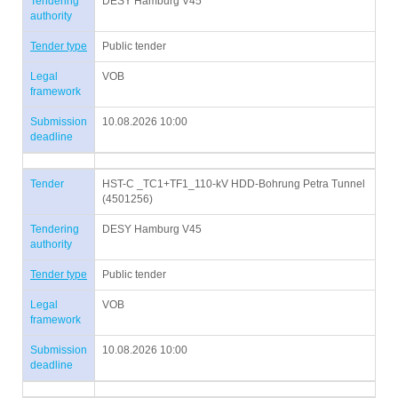
Tendering
DESY Hamburg V45
authority
Tender type
Public tender
Legal
VOB
framework
Submission
10.08.2026 10:00
deadline
Tender
HST-C _TC1+TF1_110-kV HDD-Bohrung Petra Tunnel
(4501256)
Tendering
DESY Hamburg V45
authority
Tender type
Public tender
Legal
VOB
framework
Submission
10.08.2026 10:00
deadline