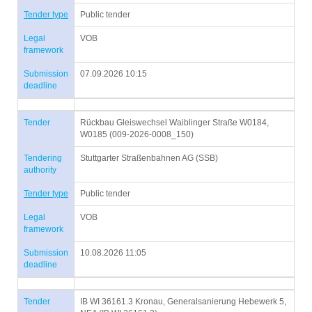
Tender type
Public tender
Legal
VOB
framework
Submission
07.09.2026 10:15
deadline
Tender
Rückbau Gleiswechsel Waiblinger Straße W0184,
W0185 (009-2026-0008_150)
Tendering
Stuttgarter Straßenbahnen AG (SSB)
authority
Tender type
Public tender
Legal
VOB
framework
Submission
10.08.2026 11:05
deadline
Tender
IB WI 36161.3 Kronau, Generalsanierung Hebewerk 5,