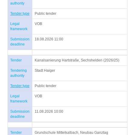
authority
Tender type
Public tender
Legal
VOB
framework
Submission
18.08.2026 11:00
deadline
Tender
Kanalsanierung Hartstraße, Sechshelden (2026/25)
Tendering
Stadt Haiger
authority
Tender type
Public tender
Legal
VOB
framework
Submission
11.08.2026 10:00
deadline
Tender
Grundschule Mittelkalbach, Neubau Ganztag