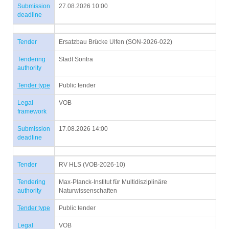
Submission
27.08.2026 10:00
deadline
Tender
Ersatzbau Brücke Ulfen (SON-2026-022)
Tendering
Stadt Sontra
authority
Tender type
Public tender
Legal
VOB
framework
Submission
17.08.2026 14:00
deadline
Tender
RV HLS (VOB-2026-10)
Tendering
Max-Planck-Institut für Multidisziplinäre
authority
Naturwissenschaften
Tender type
Public tender
Legal
VOB