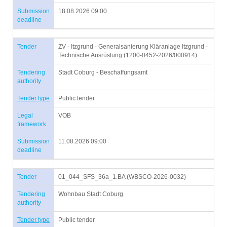
Submission
18.08.2026 09:00
deadline
Tender
ZV - Itzgrund - Generalsanierung Kläranlage Itzgrund -
Technische Ausrüstung (1200-0452-2026/000914)
Tendering
Stadt Coburg - Beschaffungsamt
authority
Tender type
Public tender
Legal
VOB
framework
Submission
11.08.2026 09:00
deadline
Tender
01_044_SFS_36a_1.BA (WBSCO-2026-0032)
Tendering
Wohnbau Stadt Coburg
authority
Tender type
Public tender