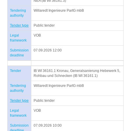
NEA (IB WI 36161.3)
Tendering
Willaredt Ingenieure PartG mbB
authority
Tender type
Public tender
Legal
VOB
framework
Submission
07.09.2026 12:00
deadline
Tender
IB WI 36161.1 Kronau, Generalsanierung Hebewerk 5,
Rohbau und Schnecken (IB WI 36161.1)
Tendering
Willaredt Ingenieure PartG mbB
authority
Tender type
Public tender
Legal
VOB
framework
Submission
07.09.2026 10:00
deadline