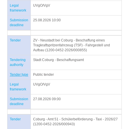
Legal
UVgO/VgV
framework
Submission
25.08.2026 10:00
deadline
Tender
ZV - Neustadt bei Coburg - Beschaffung eines
Tragkraftspritzenfahrzeug (TSF) - Fahrgestell und
Aufbau (1200-0452-2026/000855)
Tendering
Stadt Coburg - Beschaffungsamt
authority
Tender type
Public tender
Legal
UVgO/VgV
framework
Submission
27.08.2026 09:00
deadline
Tender
Coburg - Amt 51 - Schülerbeförderung - Taxi - 2026/27
(1200-0452-2026/000943)