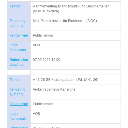
Tender
Rahmenvertrag Brandschutz- und Dämmarbeiten
(VOB1015/2026)
Tendering
Max-Planck-Institut für Biochemie (IBIOC)
authority
Tender type
Public tender
Legal
VOB
framework
Submission
07.09.2026 12:00
deadline
Tender
A 41-26 GE Kraichgaubahn LWL (A 41-26)
Tendering
Verkehrsbetriebe Karlsruhe
authority
Tender type
Public tender
Legal
VOB
framework