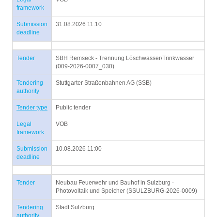
framework
Submission
31.08.2026 11:10
deadline
Tender
SBH Remseck - Trennung Löschwasser/Trinkwasser
(009-2026-0007_030)
Tendering
Stuttgarter Straßenbahnen AG (SSB)
authority
Tender type
Public tender
Legal
VOB
framework
Submission
10.08.2026 11:00
deadline
Tender
Neubau Feuerwehr und Bauhof in Sulzburg -
Photovoltaik und Speicher (SSULZBURG-2026-0009)
Tendering
Stadt Sulzburg
authority