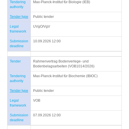
Tendering
Max-Planck-Institut für Biologie (IEB)
authority
Tender type
Public tender
Legal
UVgO/VgV
framework
Submission
10.09.2026 12:00
deadline
Tender
Rahmenvertrag Bodenverlege- und
Bodenbelagsarbeiten (VOB1014/2026)
Tendering
Max-Planck-Institut für Biochemie (IBIOC)
authority
Tender type
Public tender
Legal
VOB
framework
Submission
07.09.2026 12:00
deadline