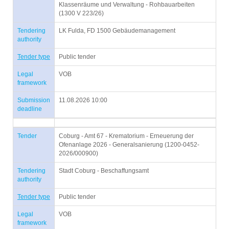
Klassenräume und Verwaltung - Rohbauarbeiten
(1300 V 223/26)
Tendering
LK Fulda, FD 1500 Gebäudemanagement
authority
Tender type
Public tender
Legal
VOB
framework
Submission
11.08.2026 10:00
deadline
Tender
Coburg - Amt 67 - Krematorium - Erneuerung der
Ofenanlage 2026 - Generalsanierung (1200-0452-
2026/000900)
Tendering
Stadt Coburg - Beschaffungsamt
authority
Tender type
Public tender
Legal
VOB
framework