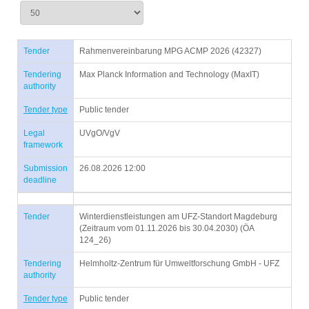
Tender
Rahmenvereinbarung MPG ACMP 2026 (42327)
Tendering
Max Planck Information and Technology (MaxIT)
authority
Tender type
Public tender
Legal
UVgO/VgV
framework
Submission
26.08.2026 12:00
deadline
Tender
Winterdienstleistungen am UFZ-Standort Magdeburg
(Zeitraum vom 01.11.2026 bis 30.04.2030) (ÖA
124_26)
Tendering
Helmholtz-Zentrum für Umweltforschung GmbH - UFZ
authority
Tender type
Public tender