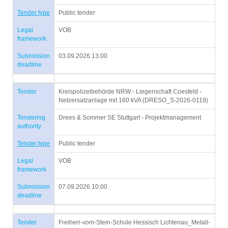
Tender type
Public tender
Legal
VOB
framework
Submission
03.09.2026 13:00
deadline
Tender
Kreispolizeibehörde NRW - Liegenschaft Coesfeld -
Netzersatzanlage mit 160 kVA (DRESO_S-2026-0119)
Tendering
Drees & Sommer SE Stuttgart - Projektmanagement
authority
Tender type
Public tender
Legal
VOB
framework
Submission
07.09.2026 10:00
deadline
Tender
Freiherr-vom-Stein-Schule Hessisch Lichtenau_Metall-