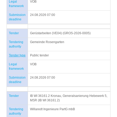
Legal
VOB
framework
Submission
24.08.2026 07:00
deadline
Tender
Gerüstarbeiten (VE04) (GROS-2026-0005)
Tendering
Gemeinde Rosengarten
authority
Tender type
Public tender
Legal
VOB
framework
Submission
24.08.2026 07:00
deadline
Tender
IB WI 36161.2 Kronau, Generalsanierung Hebewerk 5,
MSR (IB WI 36161.2)
Tendering
Willaredt Ingenieure PartG mbB
authority