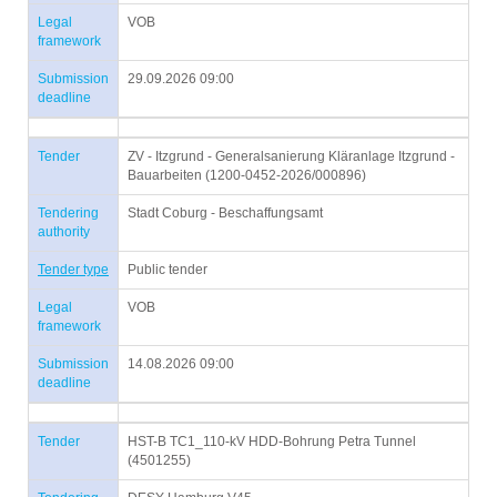
Legal
VOB
framework
Submission
29.09.2026 09:00
deadline
Tender
ZV - Itzgrund - Generalsanierung Kläranlage Itzgrund -
Bauarbeiten (1200-0452-2026/000896)
Tendering
Stadt Coburg - Beschaffungsamt
authority
Tender type
Public tender
Legal
VOB
framework
Submission
14.08.2026 09:00
deadline
Tender
HST-B TC1_110-kV HDD-Bohrung Petra Tunnel
(4501255)