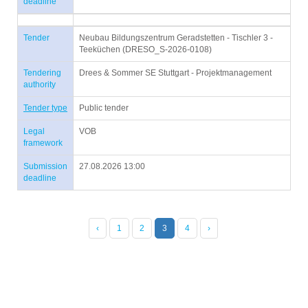
deadline
Tender
Neubau Bildungszentrum Geradstetten - Tischler 3 -
Teeküchen (DRESO_S-2026-0108)
Tendering
Drees & Sommer SE Stuttgart - Projektmanagement
authority
Tender type
Public tender
Legal
VOB
framework
Submission
27.08.2026 13:00
deadline
‹
1
2
3
4
›