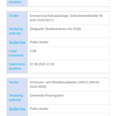
deadline
Tender
Erneuerung Aufzugsanlage, Schockenriedstraße 48
(030-2026-0017)
Tendering
Stuttgarter Straßenbahnen AG (SSB)
authority
Tender type
Public tender
Legal
VOB
framework
Submission
07.09.2026 11:00
deadline
Tender
Schlosser- und Metallbauarbeiten (VE07) (GROS-
2026-0008)
Tendering
Gemeinde Rosengarten
authority
Tender type
Public tender