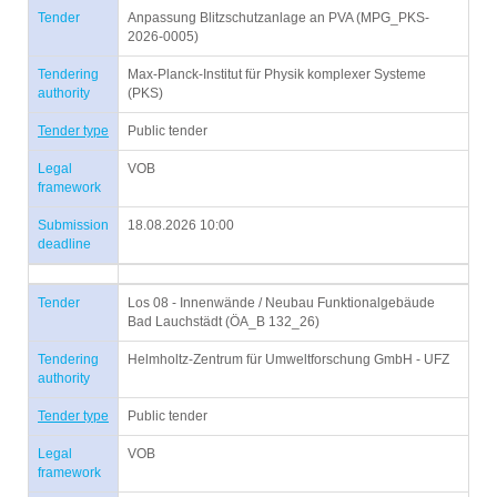
Tender
Anpassung Blitzschutzanlage an PVA (MPG_PKS-
2026-0005)
Tendering
Max-Planck-Institut für Physik komplexer Systeme
authority
(PKS)
Tender type
Public tender
Legal
VOB
framework
Submission
18.08.2026 10:00
deadline
Tender
Los 08 - Innenwände / Neubau Funktionalgebäude
Bad Lauchstädt (ÖA_B 132_26)
Tendering
Helmholtz-Zentrum für Umweltforschung GmbH - UFZ
authority
Tender type
Public tender
Legal
VOB
framework