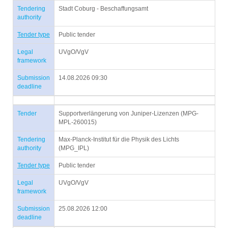
Tendering
Stadt Coburg - Beschaffungsamt
authority
Tender type
Public tender
Legal
UVgO/VgV
framework
Submission
14.08.2026 09:30
deadline
Tender
Supportverlängerung von Juniper-Lizenzen (MPG-
MPL-260015)
Tendering
Max-Planck-Institut für die Physik des Lichts
authority
(MPG_IPL)
Tender type
Public tender
Legal
UVgO/VgV
framework
Submission
25.08.2026 12:00
deadline