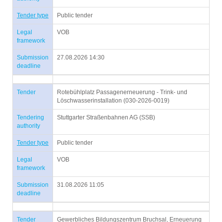
Tender type
Public tender
Legal
VOB
framework
Submission
27.08.2026 14:30
deadline
Tender
Rotebühlplatz Passagenerneuerung - Trink- und
Löschwasserinstallation (030-2026-0019)
Tendering
Stuttgarter Straßenbahnen AG (SSB)
authority
Tender type
Public tender
Legal
VOB
framework
Submission
31.08.2026 11:05
deadline
Tender
Gewerbliches Bildungszentrum Bruchsal, Erneuerung