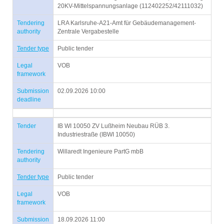
20KV-Mittelspannungsanlage (112402252/42111032)
Tendering
LRA Karlsruhe-A21-Amt für Gebäudemanagement-
authority
Zentrale Vergabestelle
Tender type
Public tender
Legal
VOB
framework
Submission
02.09.2026 10:00
deadline
Tender
IB WI 10050 ZV Lußheim Neubau RÜB 3.
Industriestraße (IBWI 10050)
Tendering
Willaredt Ingenieure PartG mbB
authority
Tender type
Public tender
Legal
VOB
framework
Submission
18.09.2026 11:00