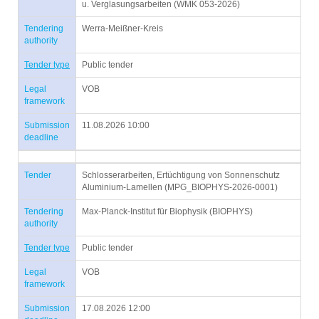
u. Verglasungsarbeiten (WMK 053-2026)
Tendering
Werra-Meißner-Kreis
authority
Tender type
Public tender
Legal
VOB
framework
Submission
11.08.2026 10:00
deadline
Tender
Schlosserarbeiten, Ertüchtigung von Sonnenschutz
Aluminium-Lamellen (MPG_BIOPHYS-2026-0001)
Tendering
Max-Planck-Institut für Biophysik (BIOPHYS)
authority
Tender type
Public tender
Legal
VOB
framework
Submission
17.08.2026 12:00