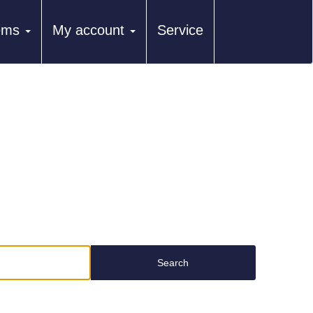
tems
My account
Service
Search