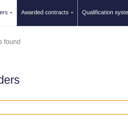
ers
Awarded contracts
Qualification sys
s found
ders