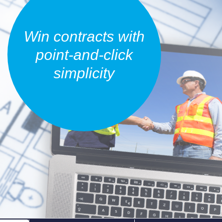
Win contracts with
point-and-click
simplicity