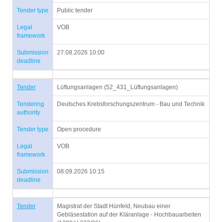
Tender type
Public tender
Legal
VOB
framework
Submission
27.08.2026 10:00
deadline
Tender
Lüftungsanlagen (52_431_Lüftungsanlagen)
Tendering
Deutsches Krebsforschungszentrum - Bau und Technik
authority
Tender type
Open procedure
Legal
VOB
framework
Submission
08.09.2026 10:15
deadline
Tender
Magistrat der Stadt Hünfeld, Neubau einer
Gebläsestation auf der Kläranlage - Hochbauarbeiten