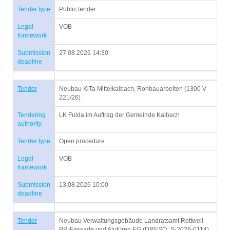
Tender type
Public tender
Legal
VOB
framework
Submission
27.08.2026 14:30
deadline
Tender
Neubau KiTa Mittelkalbach, Rohbauarbeiten (1300 V
221/26)
Tendering
LK Fulda im Auftrag der Gemeinde Kalbach
authority
Tender type
Open procedure
Legal
VOB
framework
Submission
13.08.2026 10:00
deadline
Tender
Neubau Verwaltungsgebäude Landratsamt Rottweil -
PR-Fassade und Alutüren EG (DRESO_S-2026-0114)