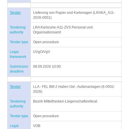
Tender
Lieferung von Papier und Kartonagen (LRAKA_A11-
2026-0001)
Tendering
LRA Karlsruhe-A11-ZVS Personal und
authority
Organisationsamt
Tender type
Open procedure
Legal
UVgO/VgV
framework
Submission
08.09.2026 10:00
deadline
Tender
LLA - FEL BM 2 Hallen Ost - Außenanlagen (6-0502-
2026)
Tendering
Bezirk Mittelfranken-Liegenschaftsreferat
authority
Tender type
Open procedure
Legal
VOB