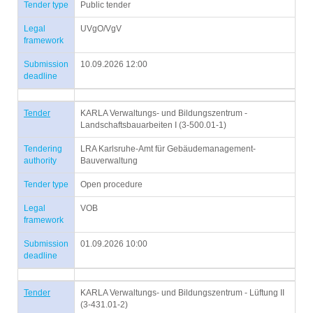
Tender type
Public tender
Legal
UVgO/VgV
framework
Submission
10.09.2026 12:00
deadline
Tender
KARLA Verwaltungs- und Bildungszentrum -
Landschaftsbauarbeiten I (3-500.01-1)
Tendering
LRA Karlsruhe-Amt für Gebäudemanagement-
authority
Bauverwaltung
Tender type
Open procedure
Legal
VOB
framework
Submission
01.09.2026 10:00
deadline
Tender
KARLA Verwaltungs- und Bildungszentrum - Lüftung II
(3-431.01-2)