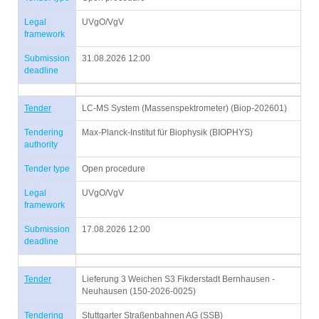
Legal
UVgO/VgV
framework
Submission
31.08.2026 12:00
deadline
Tender
LC-MS System (Massenspektrometer) (Biop-202601)
Tendering
Max-Planck-Institut für Biophysik (BIOPHYS)
authority
Tender type
Open procedure
Legal
UVgO/VgV
framework
Submission
17.08.2026 12:00
deadline
Tender
Lieferung 3 Weichen S3 Fikderstadt Bernhausen -
Neuhausen (150-2026-0025)
Tendering
Stuttgarter Straßenbahnen AG (SSB)