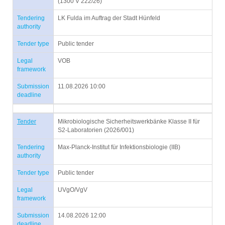
(1300 V 222/26)
Tendering
LK Fulda im Auftrag der Stadt Hünfeld
authority
Tender type
Public tender
Legal
VOB
framework
Submission
11.08.2026 10:00
deadline
Tender
Mikrobiologische Sicherheitswerkbänke Klasse II für
S2-Laboratorien (2026/001)
Tendering
Max-Planck-Institut für Infektionsbiologie (IIB)
authority
Tender type
Public tender
Legal
UVgO/VgV
framework
Submission
14.08.2026 12:00
deadline