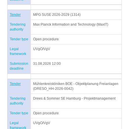
Tender
MPG SUSE 2026-2029 (1314)
Tendering
Max Planck Information and Technology (MaxIT)
authority
Tender type
Open procedure
Legal
UVgO/VgV
framework
Submission
31.08.2026 12:00
deadline
Tender
Mühlenkreiskliniken BOE - Objektplanung Freianlagen
(DRESO_HH-2026-0042)
Tendering
Drees & Sommer SE Hamburg - Projektmanagement
authority
Tender type
Open procedure
Legal
UVgO/VgV
framework