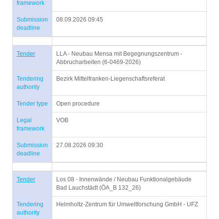
framework
Submission
08.09.2026 09:45
deadline
Tender
LLA - Neubau Mensa mit Begegnungszentrum -
Abbrucharbeiten (6-0469-2026)
Tendering
Bezirk Mittelfranken-Liegenschaftsreferat
authority
Tender type
Open procedure
Legal
VOB
framework
Submission
27.08.2026 09:30
deadline
Tender
Los 08 - Innenwände / Neubau Funktionalgebäude
Bad Lauchstädt (ÖA_B 132_26)
Tendering
Helmholtz-Zentrum für Umweltforschung GmbH - UFZ
authority