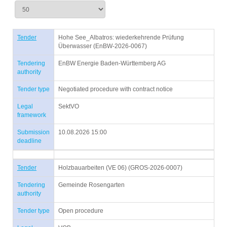
Tender
Hohe See_Albatros: wiederkehrende Prüfung
Überwasser (EnBW-2026-0067)
Tendering
EnBW Energie Baden-Württemberg AG
authority
Tender type
Negotiated procedure with contract notice
Legal
SektVO
framework
Submission
10.08.2026 15:00
deadline
Tender
Holzbauarbeiten (VE 06) (GROS-2026-0007)
Tendering
Gemeinde Rosengarten
authority
Tender type
Open procedure