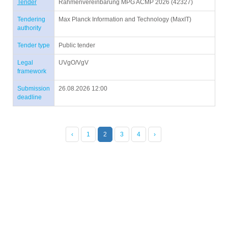
Tender
Rahmenvereinbarung MPG ACMP 2026 (42327)
Tendering
Max Planck Information and Technology (MaxIT)
authority
Tender type
Public tender
Legal
UVgO/VgV
framework
Submission
26.08.2026 12:00
deadline
‹
1
2
3
4
›