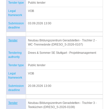
Tender type
Public tender
Legal
VOB
framework
Submission
03.09.2026 13:00
deadline
Tender
Neubau Bildungszentrum Geradstetten - Tischler 2 -
WC-Trennwände (DRESO_S-2026-0107)
Tendering
Drees & Sommer SE Stuttgart - Projektmanagement
authority
Tender type
Public tender
Legal
VOB
framework
Submission
20.08.2026 13:00
deadline
Tender
Neubau Bildungszentrum Geradstetten - Tischler 3 -
Teeküchen (DRESO_S-2026-0108)