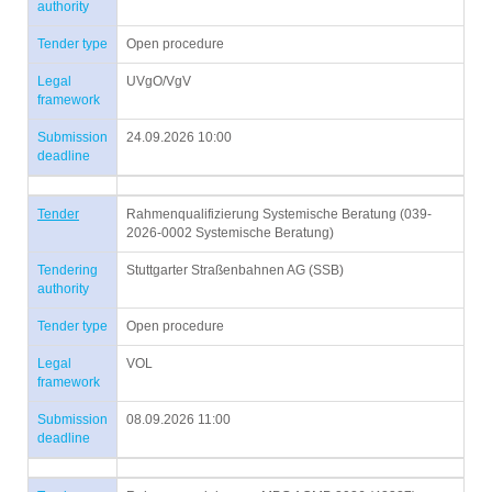
authority
Tender type
Open procedure
Legal
UVgO/VgV
framework
Submission
24.09.2026 10:00
deadline
Tender
Rahmenqualifizierung Systemische Beratung (039-
2026-0002 Systemische Beratung)
Tendering
Stuttgarter Straßenbahnen AG (SSB)
authority
Tender type
Open procedure
Legal
VOL
framework
Submission
08.09.2026 11:00
deadline