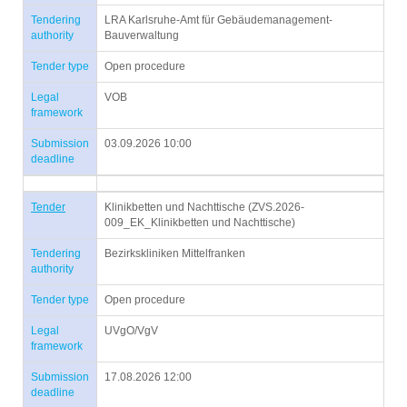
Tendering
LRA Karlsruhe-Amt für Gebäudemanagement-
authority
Bauverwaltung
Tender type
Open procedure
Legal
VOB
framework
Submission
03.09.2026 10:00
deadline
Tender
Klinikbetten und Nachttische (ZVS.2026-
009_EK_Klinikbetten und Nachttische)
Tendering
Bezirkskliniken Mittelfranken
authority
Tender type
Open procedure
Legal
UVgO/VgV
framework
Submission
17.08.2026 12:00
deadline