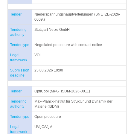
Tender
Niederspannungshauptverteilungen (SNETZE-2026-
0009.)
Tendering
Stuttgart Netze GmbH
authority
Tender type
Negotiated procedure with contract notice
Legal
VOL
framework
Submission
25.08.2026 10:00
deadline
Tender
OptiCool (MPG_ISDM-2026-0011)
Tendering
Max-Planck-Institut für Struktur und Dynamik der
authority
Materie (ISDM)
Tender type
Open procedure
Legal
UVgO/VgV
framework