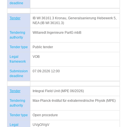
deadline
Tender
IB WI 36161.3 Kronau, Generalsanierung Hebewerk 5,
NEA (IB WI 36161.3)
Tendering
Willaredt Ingenieure PartG mbB
authority
Tender type
Public tender
Legal
VOB
framework
Submission
07.09.2026 12:00
deadline
Tender
Integral Field Unit (MPE 06/2026)
Tendering
Max-Planck-Institut für extraterrestrische Physik (MPE)
authority
Tender type
Open procedure
Legal
UVgO/VgV