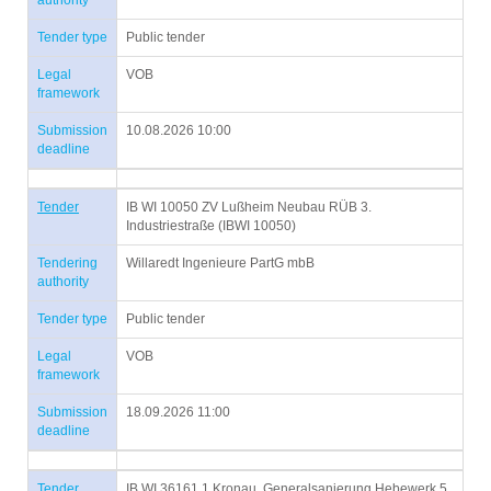
authority
Tender type
Public tender
Legal
VOB
framework
Submission
10.08.2026 10:00
deadline
Tender
IB WI 10050 ZV Lußheim Neubau RÜB 3.
Industriestraße (IBWI 10050)
Tendering
Willaredt Ingenieure PartG mbB
authority
Tender type
Public tender
Legal
VOB
framework
Submission
18.09.2026 11:00
deadline
Tender
IB WI 36161.1 Kronau, Generalsanierung Hebewerk 5,