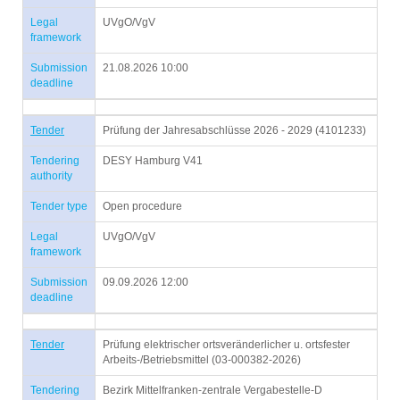
Legal
UVgO/VgV
framework
Submission
21.08.2026 10:00
deadline
Tender
Prüfung der Jahresabschlüsse 2026 - 2029 (4101233)
Tendering
DESY Hamburg V41
authority
Tender type
Open procedure
Legal
UVgO/VgV
framework
Submission
09.09.2026 12:00
deadline
Tender
Prüfung elektrischer ortsveränderlicher u. ortsfester
Arbeits-/Betriebsmittel (03-000382-2026)
Tendering
Bezirk Mittelfranken-zentrale Vergabestelle-D