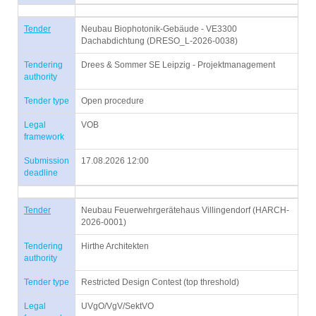
Tender
Neubau Biophotonik-Gebäude - VE3300
Dachabdichtung (DRESO_L-2026-0038)
Tendering
Drees & Sommer SE Leipzig - Projektmanagement
authority
Tender type
Open procedure
Legal
VOB
framework
Submission
17.08.2026 12:00
deadline
Tender
Neubau Feuerwehrgerätehaus Villingendorf (HARCH-
2026-0001)
Tendering
Hirthe Architekten
authority
Tender type
Restricted Design Contest (top threshold)
Legal
UVgO/VgV/SektVO