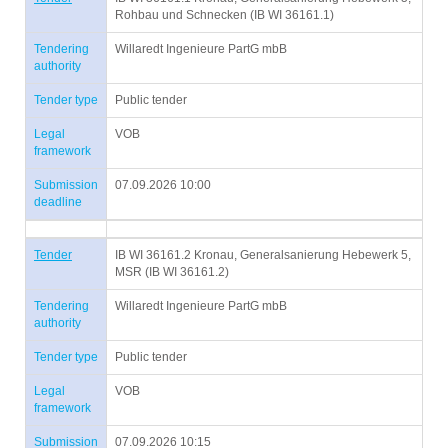
Rohbau und Schnecken (IB WI 36161.1)
Tendering
Willaredt Ingenieure PartG mbB
authority
Tender type
Public tender
Legal
VOB
framework
Submission
07.09.2026 10:00
deadline
Tender
IB WI 36161.2 Kronau, Generalsanierung Hebewerk 5,
MSR (IB WI 36161.2)
Tendering
Willaredt Ingenieure PartG mbB
authority
Tender type
Public tender
Legal
VOB
framework
Submission
07.09.2026 10:15