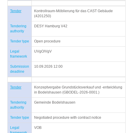
Tender
Kontrollraum-Möblierung für das CAST Gebäude
(4201250)
Tendering
DESY Hamburg V42
authority
Tender type
Open procedure
Legal
UVgO/VgV
framework
Submission
10.09.2026 12:00
deadline
Tender
Konzeptvergabe Grundstücksverkauf und -entwicklung
in Bodelshausen (GBODEL-2026-0001.)
Tendering
Gemeinde Bodelshausen
authority
Tender type
Negotiated procedure with contract notice
Legal
VOB
framework