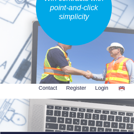
point-and-click
simplicity
Contact
Register
Login