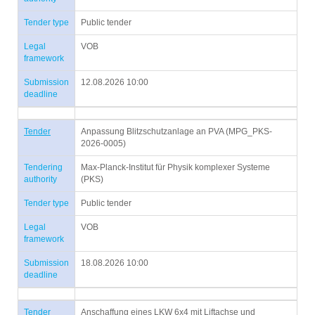
Tender type
Public tender
Legal
VOB
framework
Submission
12.08.2026 10:00
deadline
Tender
Anpassung Blitzschutzanlage an PVA (MPG_PKS-
2026-0005)
Tendering
Max-Planck-Institut für Physik komplexer Systeme
authority
(PKS)
Tender type
Public tender
Legal
VOB
framework
Submission
18.08.2026 10:00
deadline
Tender
Anschaffung eines LKW 6x4 mit Liftachse und