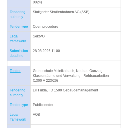
0024)
Tendering
Stuttgarter Straßenbahnen AG (SSB)
authority
Tender type
Open procedure
Legal
SektVO
framework
Submission
28.08.2026 11:00
deadline
Tender
Grundschule Mittelkalbach, Neubau Ganztag
Klassenräume und Verwaltung - Rohbauarbeiten
(1300 V 223/26)
Tendering
LK Fulda, FD 1500 Gebäudemanagement
authority
Tender type
Public tender
Legal
VOB
framework