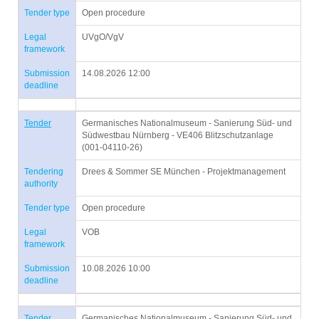
Tender type
Open procedure
Legal
UVgO/VgV
framework
Submission
14.08.2026 12:00
deadline
Tender
Germanisches Nationalmuseum - Sanierung Süd- und
Südwestbau Nürnberg - VE406 Blitzschutzanlage
(001-04110-26)
Tendering
Drees & Sommer SE München - Projektmanagement
authority
Tender type
Open procedure
Legal
VOB
framework
Submission
10.08.2026 10:00
deadline
Tender
Germanisches Nationalmuseum - Sanierung Süd- und