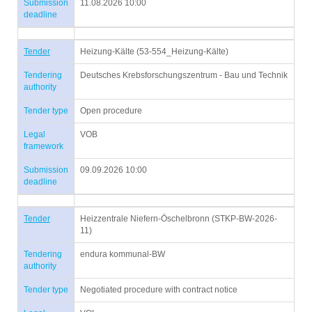
Submission
11.08.2026 10:00
deadline
Tender
Heizung-Kälte (53-554_Heizung-Kälte)
Tendering
Deutsches Krebsforschungszentrum - Bau und Technik
authority
Tender type
Open procedure
Legal
VOB
framework
Submission
09.09.2026 10:00
deadline
Tender
Heizzentrale Niefern-Öschelbronn (STKP-BW-2026-
11)
Tendering
endura kommunal-BW
authority
Tender type
Negotiated procedure with contract notice