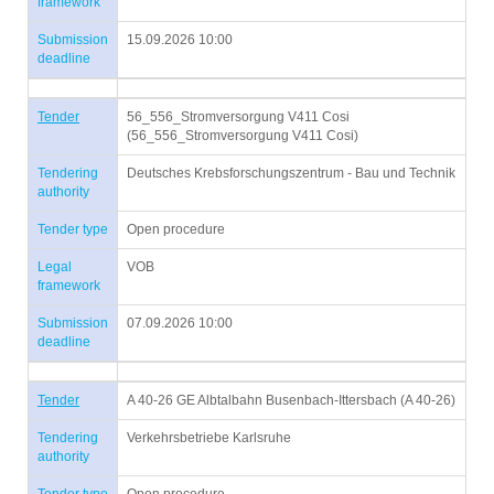
framework
Submission
15.09.2026 10:00
deadline
Tender
56_556_Stromversorgung V411 Cosi
(56_556_Stromversorgung V411 Cosi)
Tendering
Deutsches Krebsforschungszentrum - Bau und Technik
authority
Tender type
Open procedure
Legal
VOB
framework
Submission
07.09.2026 10:00
deadline
Tender
A 40-26 GE Albtalbahn Busenbach-Ittersbach (A 40-26)
Tendering
Verkehrsbetriebe Karlsruhe
authority