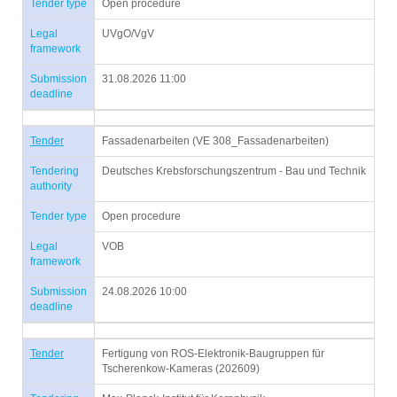
Tender type
Open procedure
Legal
UVgO/VgV
framework
Submission
31.08.2026 11:00
deadline
Tender
Fassadenarbeiten (VE 308_Fassadenarbeiten)
Tendering
Deutsches Krebsforschungszentrum - Bau und Technik
authority
Tender type
Open procedure
Legal
VOB
framework
Submission
24.08.2026 10:00
deadline
Tender
Fertigung von ROS-Elektronik-Baugruppen für
Tscherenkow-Kameras (202609)