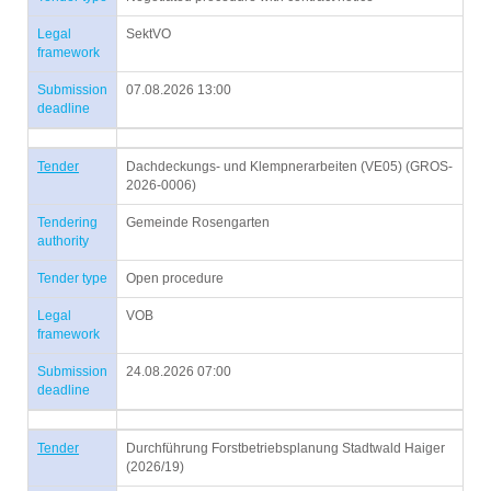
Legal
SektVO
framework
Submission
07.08.2026 13:00
deadline
Tender
Dachdeckungs- und Klempnerarbeiten (VE05) (GROS-
2026-0006)
Tendering
Gemeinde Rosengarten
authority
Tender type
Open procedure
Legal
VOB
framework
Submission
24.08.2026 07:00
deadline
Tender
Durchführung Forstbetriebsplanung Stadtwald Haiger
(2026/19)