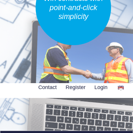
point-and-click
simplicity
Contact
Register
Login