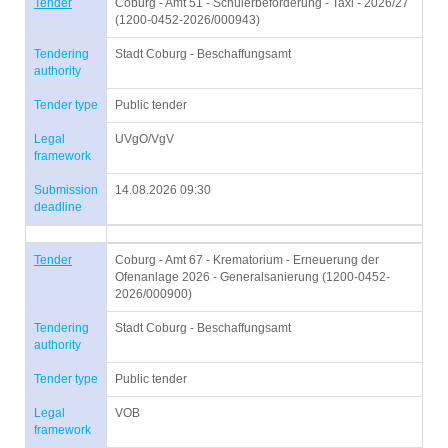
Tender
Coburg - Amt 51 - Schülerbeförderung - Taxi - 2026/27
(1200-0452-2026/000943)
Tendering
Stadt Coburg - Beschaffungsamt
authority
Tender type
Public tender
Legal
UVgO/VgV
framework
Submission
14.08.2026 09:30
deadline
Tender
Coburg - Amt 67 - Krematorium - Erneuerung der
Ofenanlage 2026 - Generalsanierung (1200-0452-
2026/000900)
Tendering
Stadt Coburg - Beschaffungsamt
authority
Tender type
Public tender
Legal
VOB
framework