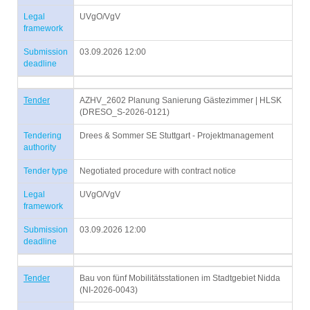
Legal
UVgO/VgV
framework
Submission
03.09.2026 12:00
deadline
Tender
AZHV_2602 Planung Sanierung Gästezimmer | HLSK
(DRESO_S-2026-0121)
Tendering
Drees & Sommer SE Stuttgart - Projektmanagement
authority
Tender type
Negotiated procedure with contract notice
Legal
UVgO/VgV
framework
Submission
03.09.2026 12:00
deadline
Tender
Bau von fünf Mobilitätsstationen im Stadtgebiet Nidda
(NI-2026-0043)