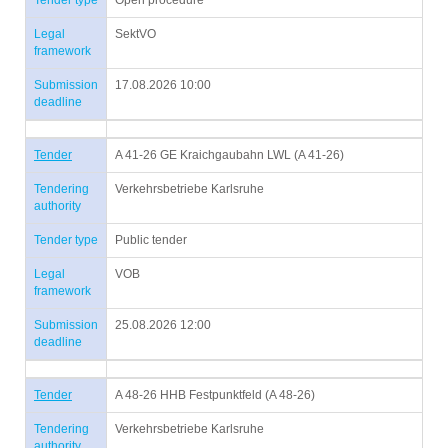
Tender type
Open procedure
Legal
SektVO
framework
Submission
17.08.2026 10:00
deadline
Tender
A 41-26 GE Kraichgaubahn LWL (A 41-26)
Tendering
Verkehrsbetriebe Karlsruhe
authority
Tender type
Public tender
Legal
VOB
framework
Submission
25.08.2026 12:00
deadline
Tender
A 48-26 HHB Festpunktfeld (A 48-26)
Tendering
Verkehrsbetriebe Karlsruhe
authority