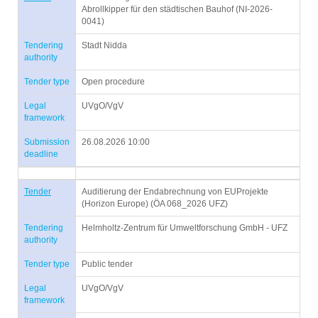
Abrollkipper für den städtischen Bauhof (NI-2026-
0041)
Tendering
Stadt Nidda
authority
Tender type
Open procedure
Legal
UVgO/VgV
framework
Submission
26.08.2026 10:00
deadline
Tender
Auditierung der Endabrechnung von EUProjekte
(Horizon Europe) (ÖA 068_2026 UFZ)
Tendering
Helmholtz-Zentrum für Umweltforschung GmbH - UFZ
authority
Tender type
Public tender
Legal
UVgO/VgV
framework