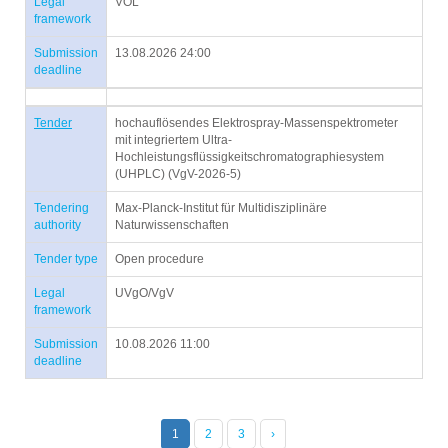
Legal
VOL
framework
Submission
13.08.2026 24:00
deadline
Tender
hochauflösendes Elektrospray-Massenspektrometer
mit integriertem Ultra-
Hochleistungsflüssigkeitschromatographiesystem
(UHPLC) (VgV-2026-5)
Tendering
Max-Planck-Institut für Multidisziplinäre
authority
Naturwissenschaften
Tender type
Open procedure
Legal
UVgO/VgV
framework
Submission
10.08.2026 11:00
deadline
1
2
3
›