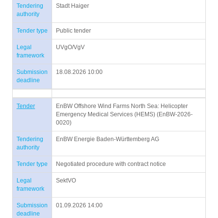
Tendering
Stadt Haiger
authority
Tender type
Public tender
Legal
UVgO/VgV
framework
Submission
18.08.2026 10:00
deadline
Tender
EnBW Offshore Wind Farms North Sea: Helicopter
Emergency Medical Services (HEMS) (EnBW-2026-
0020)
Tendering
EnBW Energie Baden-Württemberg AG
authority
Tender type
Negotiated procedure with contract notice
Legal
SektVO
framework
Submission
01.09.2026 14:00
deadline