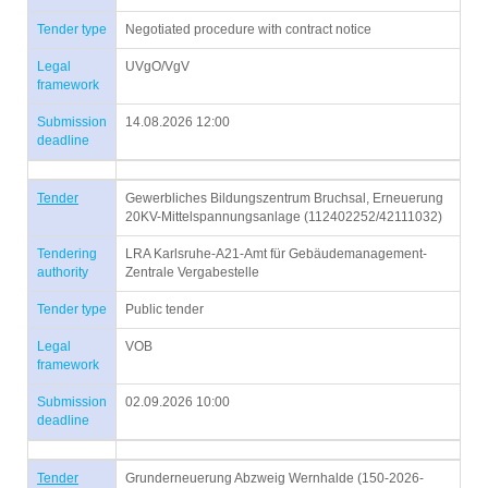
Tender type
Negotiated procedure with contract notice
Legal
UVgO/VgV
framework
Submission
14.08.2026 12:00
deadline
Tender
Gewerbliches Bildungszentrum Bruchsal, Erneuerung
20KV-Mittelspannungsanlage (112402252/42111032)
Tendering
LRA Karlsruhe-A21-Amt für Gebäudemanagement-
authority
Zentrale Vergabestelle
Tender type
Public tender
Legal
VOB
framework
Submission
02.09.2026 10:00
deadline
Tender
Grunderneuerung Abzweig Wernhalde (150-2026-