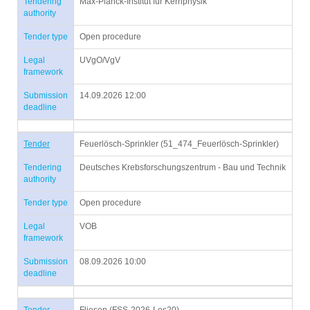
Tendering
Max-Planck-Institut für Kernphysik
authority
Tender type
Open procedure
Legal
UVgO/VgV
framework
Submission
14.09.2026 12:00
deadline
Tender
Feuerlösch-Sprinkler (51_474_Feuerlösch-Sprinkler)
Tendering
Deutsches Krebsforschungszentrum - Bau und Technik
authority
Tender type
Open procedure
Legal
VOB
framework
Submission
08.09.2026 10:00
deadline