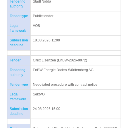
Tendering
Stadt Nidda
authority
Tender type
Public tender
Legal
VOB
framework
Submission
18.08.2026 11:00
deadline
Tender
Citrix Lizenzen (EnBW-2026-0072)
Tendering
EnBW Energie Baden-Württemberg AG
authority
Tender type
Negotiated procedure with contract notice
Legal
SektVO
framework
Submission
24.08.2026 15:00
deadline