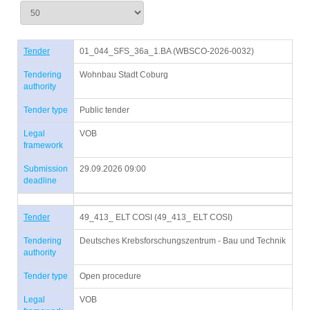
Tender
01_044_SFS_36a_1.BA (WBSCO-2026-0032)
Tendering
Wohnbau Stadt Coburg
authority
Tender type
Public tender
Legal
VOB
framework
Submission
29.09.2026 09:00
deadline
Tender
49_413_ ELT COSI (49_413_ ELT COSI)
Tendering
Deutsches Krebsforschungszentrum - Bau und Technik
authority
Tender type
Open procedure
Legal
VOB