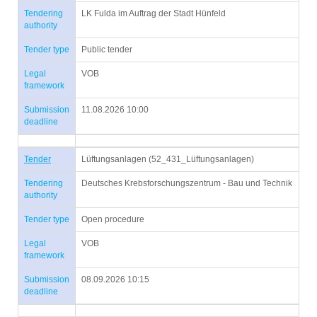
Tendering
LK Fulda im Auftrag der Stadt Hünfeld
authority
Tender type
Public tender
Legal
VOB
framework
Submission
11.08.2026 10:00
deadline
Tender
Lüftungsanlagen (52_431_Lüftungsanlagen)
Tendering
Deutsches Krebsforschungszentrum - Bau und Technik
authority
Tender type
Open procedure
Legal
VOB
framework
Submission
08.09.2026 10:15
deadline