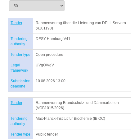
Tender
Rahmenvertrag über die Lieferung von DELL Servern
(4101198)
Tendering
DESY Hamburg V41
authority
Tender type
Open procedure
Legal
UVgO/VgV
framework
Submission
10.08.2026 13:00
deadline
Tender
Rahmenvertrag Brandschutz- und Dämmarbeiten
(VOB1015/2026)
Tendering
Max-Planck-Institut für Biochemie (IBIOC)
authority
Tender type
Public tender