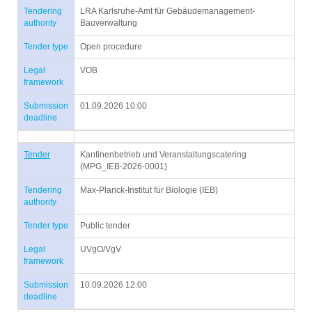
Tendering
LRA Karlsruhe-Amt für Gebäudemanagement-
authority
Bauverwaltung
Tender type
Open procedure
Legal
VOB
framework
Submission
01.09.2026 10:00
deadline
Tender
Kantinenbetrieb und Veranstaltungscatering
(MPG_IEB-2026-0001)
Tendering
Max-Planck-Institut für Biologie (IEB)
authority
Tender type
Public tender
Legal
UVgO/VgV
framework
Submission
10.09.2026 12:00
deadline