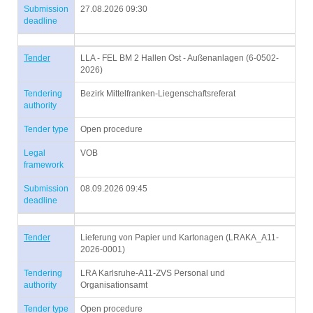
Submission
27.08.2026 09:30
deadline
Tender
LLA - FEL BM 2 Hallen Ost - Außenanlagen (6-0502-
2026)
Tendering
Bezirk Mittelfranken-Liegenschaftsreferat
authority
Tender type
Open procedure
Legal
VOB
framework
Submission
08.09.2026 09:45
deadline
Tender
Lieferung von Papier und Kartonagen (LRAKA_A11-
2026-0001)
Tendering
LRA Karlsruhe-A11-ZVS Personal und
authority
Organisationsamt
Tender type
Open procedure