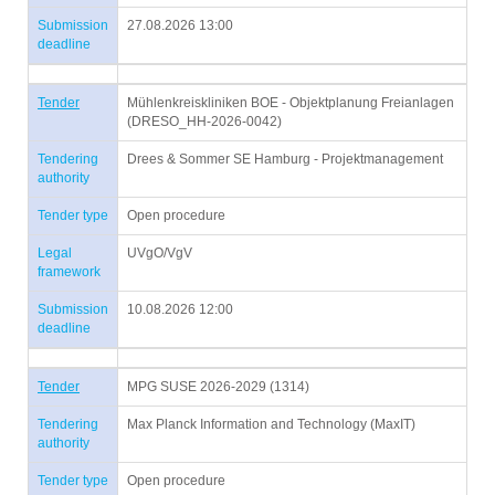
Submission
27.08.2026 13:00
deadline
Tender
Mühlenkreiskliniken BOE - Objektplanung Freianlagen
(DRESO_HH-2026-0042)
Tendering
Drees & Sommer SE Hamburg - Projektmanagement
authority
Tender type
Open procedure
Legal
UVgO/VgV
framework
Submission
10.08.2026 12:00
deadline
Tender
MPG SUSE 2026-2029 (1314)
Tendering
Max Planck Information and Technology (MaxIT)
authority
Tender type
Open procedure