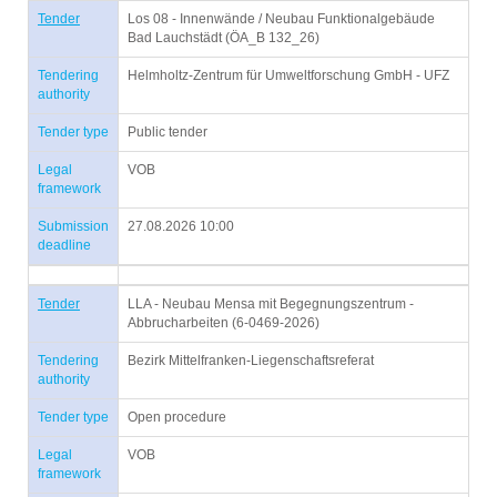
Tender
Los 08 - Innenwände / Neubau Funktionalgebäude
Bad Lauchstädt (ÖA_B 132_26)
Tendering
Helmholtz-Zentrum für Umweltforschung GmbH - UFZ
authority
Tender type
Public tender
Legal
VOB
framework
Submission
27.08.2026 10:00
deadline
Tender
LLA - Neubau Mensa mit Begegnungszentrum -
Abbrucharbeiten (6-0469-2026)
Tendering
Bezirk Mittelfranken-Liegenschaftsreferat
authority
Tender type
Open procedure
Legal
VOB
framework