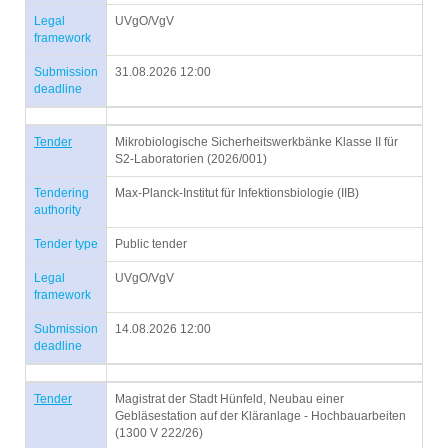
Legal
UVgO/VgV
framework
Submission
31.08.2026 12:00
deadline
Tender
Mikrobiologische Sicherheitswerkbänke Klasse II für
S2-Laboratorien (2026/001)
Tendering
Max-Planck-Institut für Infektionsbiologie (IIB)
authority
Tender type
Public tender
Legal
UVgO/VgV
framework
Submission
14.08.2026 12:00
deadline
Tender
Magistrat der Stadt Hünfeld, Neubau einer
Gebläsestation auf der Kläranlage - Hochbauarbeiten
(1300 V 222/26)