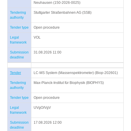
Neuhausen (150-2026-0025)
Tendering
Stuttgarter Straßenbahnen AG (SSB)
authority
Tender type
Open procedure
Legal
VOL
framework
Submission
31.08.2026 11:00
deadline
Tender
LC-MS System (Massenspektrometer) (Biop-202601)
Tendering
Max-Planck-Institut für Biophysik (BIOPHYS)
authority
Tender type
Open procedure
Legal
UVgO/VgV
framework
Submission
17.08.2026 12:00
deadline