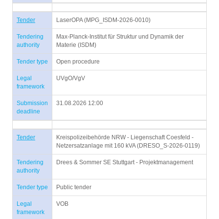
Tender
LaserOPA (MPG_ISDM-2026-0010)
Tendering
Max-Planck-Institut für Struktur und Dynamik der
authority
Materie (ISDM)
Tender type
Open procedure
Legal
UVgO/VgV
framework
Submission
31.08.2026 12:00
deadline
Tender
Kreispolizeibehörde NRW - Liegenschaft Coesfeld -
Netzersatzanlage mit 160 kVA (DRESO_S-2026-0119)
Tendering
Drees & Sommer SE Stuttgart - Projektmanagement
authority
Tender type
Public tender
Legal
VOB
framework