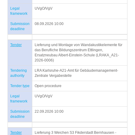
Legal
UVgO/VgV
framework
Submission
08.09.2026 10:00
deadline
Tender
Lieferung und Montage von Wandakustikelemente für
das Berufliche Bildungszentrum Ettlingen,
Ersatzneubau Albert-Einstein-Schule (LRAKA_A21-
2026-0006)
Tendering
LRA Karlsruhe-A21-Amt für Gebäudemanagement-
authority
Zentrale Vergabestelle
Tender type
Open procedure
Legal
UVgO/VgV
framework
Submission
22.09.2026 10:00
deadline
Tender
Lieferung 3 Weichen S3 Fikderstadt Bernhausen -