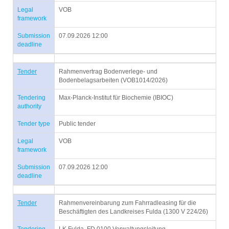
Legal
VOB
framework
Submission
07.09.2026 12:00
deadline
Tender
Rahmenvertrag Bodenverlege- und
Bodenbelagsarbeiten (VOB1014/2026)
Tendering
Max-Planck-Institut für Biochemie (IBIOC)
authority
Tender type
Public tender
Legal
VOB
framework
Submission
07.09.2026 12:00
deadline
Tender
Rahmenvereinbarung zum Fahrradleasing für die
Beschäftigten des Landkreises Fulda (1300 V 224/26)