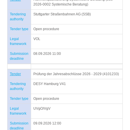
2026-0002 Systemische Beratung)
Tendering
Stuttgarter Straßenbahnen AG (SSB)
authority
Tender type
Open procedure
Legal
VOL
framework
Submission
08.09.2026 11:00
deadline
Tender
Prüfung der Jahresabschlüsse 2026 - 2029 (4101233)
Tendering
DESY Hamburg V41
authority
Tender type
Open procedure
Legal
UVgO/VgV
framework
Submission
09.09.2026 12:00
deadline