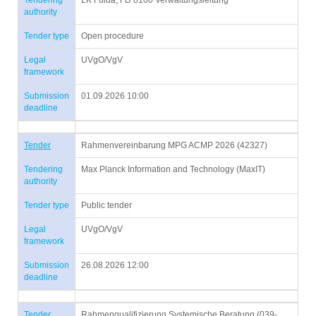
Tendering
LK Fulda, FD 0100 Verwaltungsleitung
authority
Tender type
Open procedure
Legal
UVgO/VgV
framework
Submission
01.09.2026 10:00
deadline
Tender
Rahmenvereinbarung MPG ACMP 2026 (42327)
Tendering
Max Planck Information and Technology (MaxIT)
authority
Tender type
Public tender
Legal
UVgO/VgV
framework
Submission
26.08.2026 12:00
deadline
Tender
Rahmenqualifizierung Systemische Beratung (039-