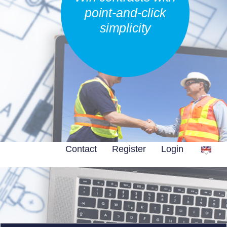
point-and-click
simplicity
Contact
Register
Login