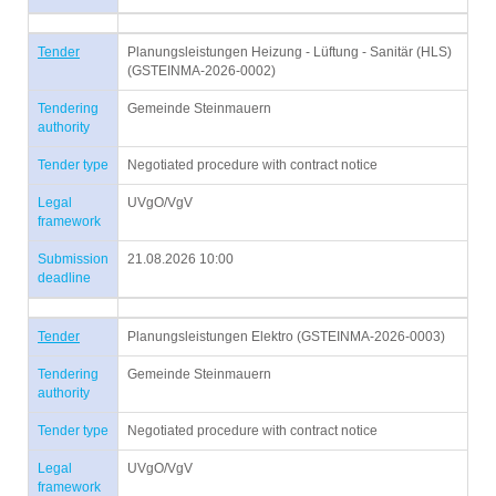
Tender
Planungsleistungen Heizung - Lüftung - Sanitär (HLS)
(GSTEINMA-2026-0002)
Tendering
Gemeinde Steinmauern
authority
Tender type
Negotiated procedure with contract notice
Legal
UVgO/VgV
framework
Submission
21.08.2026 10:00
deadline
Tender
Planungsleistungen Elektro (GSTEINMA-2026-0003)
Tendering
Gemeinde Steinmauern
authority
Tender type
Negotiated procedure with contract notice
Legal
UVgO/VgV
framework