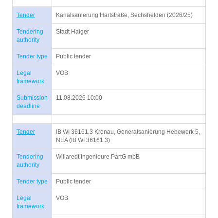
Tender
Kanalsanierung Hartstraße, Sechshelden (2026/25)
Tendering
Stadt Haiger
authority
Tender type
Public tender
Legal
VOB
framework
Submission
11.08.2026 10:00
deadline
Tender
IB WI 36161.3 Kronau, Generalsanierung Hebewerk 5,
NEA (IB WI 36161.3)
Tendering
Willaredt Ingenieure PartG mbB
authority
Tender type
Public tender
Legal
VOB
framework