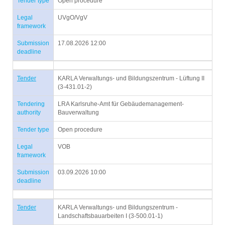
Tender type
Open procedure
Legal
UVgO/VgV
framework
Submission
17.08.2026 12:00
deadline
Tender
KARLA Verwaltungs- und Bildungszentrum - Lüftung II
(3-431.01-2)
Tendering
LRA Karlsruhe-Amt für Gebäudemanagement-
authority
Bauverwaltung
Tender type
Open procedure
Legal
VOB
framework
Submission
03.09.2026 10:00
deadline
Tender
KARLA Verwaltungs- und Bildungszentrum -
Landschaftsbauarbeiten I (3-500.01-1)