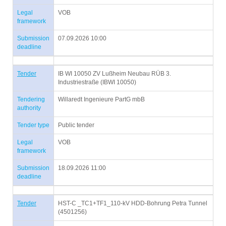
Legal
VOB
framework
Submission
07.09.2026 10:00
deadline
Tender
IB WI 10050 ZV Lußheim Neubau RÜB 3.
Industriestraße (IBWI 10050)
Tendering
Willaredt Ingenieure PartG mbB
authority
Tender type
Public tender
Legal
VOB
framework
Submission
18.09.2026 11:00
deadline
Tender
HST-C _TC1+TF1_110-kV HDD-Bohrung Petra Tunnel
(4501256)