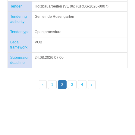
Tender
Holzbauarbeiten (VE 06) (GROS-2026-0007)
Tendering
Gemeinde Rosengarten
authority
Tender type
Open procedure
Legal
VOB
framework
Submission
24.08.2026 07:00
deadline
‹
1
2
3
4
›