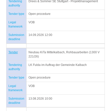
Tendering
Drees & Sommer SE Stuttgart - Projektmanagement
authority
Tender type
Open procedure
Legal
VOB
framework
Submission
14.09.2026 12:00
deadline
Tender
Neubau KiTa Mittelkalbach, Rohbauarbeiten (1300 V
221/26)
Tendering
LK Fulda im Auftrag der Gemeinde Kalbach
authority
Tender type
Open procedure
Legal
VOB
framework
Submission
13.08.2026 10:00
deadline