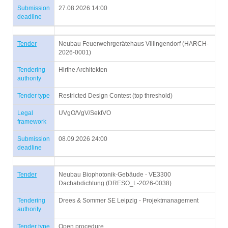
Submission
27.08.2026 14:00
deadline
Tender
Neubau Feuerwehrgerätehaus Villingendorf (HARCH-
2026-0001)
Tendering
Hirthe Architekten
authority
Tender type
Restricted Design Contest (top threshold)
Legal
UVgO/VgV/SektVO
framework
Submission
08.09.2026 24:00
deadline
Tender
Neubau Biophotonik-Gebäude - VE3300
Dachabdichtung (DRESO_L-2026-0038)
Tendering
Drees & Sommer SE Leipzig - Projektmanagement
authority
Tender type
Open procedure