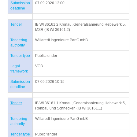
Submission
07.09.2026 12:00
deadline
Tender
IB WI 36161.2 Kronau, Generalsanierung Hebewerk 5,
MSR (IB WI 36161.2)
Tendering
Willaredt Ingenieure PartG mbB
authority
Tender type
Public tender
Legal
VOB
framework
Submission
07.09.2026 10:15
deadline
Tender
IB WI 36161.1 Kronau, Generalsanierung Hebewerk 5,
Rohbau und Schnecken (IB WI 36161.1)
Tendering
Willaredt Ingenieure PartG mbB
authority
Tender type
Public tender