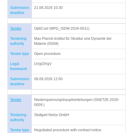
Submission
21.08.2026 10:30
deadline
Tender
OptiCool (MPG_ISDM-2026-0011)
Tendering
Max-Planck-Institut für Struktur und Dynamik der
authority
Materie (ISDM)
Tender type
Open procedure
Legal
UVgO/VgV
framework
Submission
08.09.2026 12:00
deadline
Tender
Niederspannungshauptverteilungen (SNETZE-2026-
0009.)
Tendering
Stuttgart Netze GmbH
authority
Tender type
Negotiated procedure with contract notice